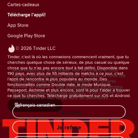
Cartes-cadeaux
Télécharge l’appli!
App Store
Google Play Store
© 2026 Tinder LLC
Tinder, c’est là où les connexions commencent vraiment, que tu
cherches quelque chose de sérieux, de plus casual ou quelque
chose que tu n’as pas encore tout à fait défini. Disponible dans
Nous respectons ta vie privée. Nos partenaires et nous
190 pays, avec plus de 55 milliards de matchs à ce jour, c’est
utilisons des témoins pour mesurer les visites de notre site
l’appli de rencontre la plus populaire au monde. Des
Web, te présenter des offres et améliorer nos propres
fonctionnalités comme Double date, le mode Musique,
activités de marketing.
Plus d'informations sur les témoins
Passeport, Alchimie et plus encore, sont là pour t'aider à trouver
et les fournisseurs que nous utilisons.
Tu peux retirer ton
ce que tu cherches. Télécharge gratuitement sur iOS et Android.
consentement en tout temps dans tes paramètres.
français canadien
J'accepte
Je refuse