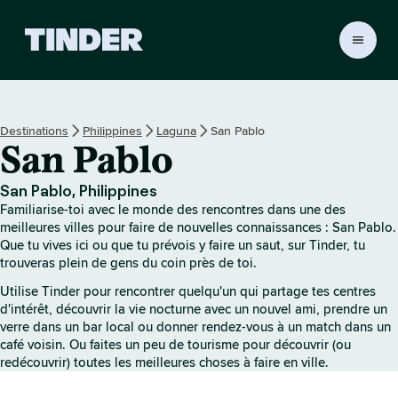
A
c
c
u
e
Destinations
Philippines
Laguna
San Pablo
i
San Pablo
l
T
i
San Pablo, Philippines
n
Familiarise-toi avec le monde des rencontres dans une des
d
meilleures villes pour faire de nouvelles connaissances : San Pablo.
e
Que tu vives ici ou que tu prévois y faire un saut, sur Tinder, tu
trouveras plein de gens du coin près de toi.
r
Utilise Tinder pour rencontrer quelqu'un qui partage tes centres
d'intérêt, découvrir la vie nocturne avec un nouvel ami, prendre un
verre dans un bar local ou donner rendez-vous à un match dans un
café voisin. Ou faites un peu de tourisme pour découvrir (ou
redécouvrir) toutes les meilleures choses à faire en ville.