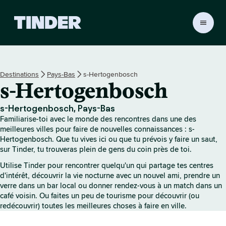
A
c
c
u
e
Destinations
Pays-Bas
s-Hertogenbosch
i
s-Hertogenbosch
l
T
i
s-Hertogenbosch, Pays-Bas
n
Familiarise-toi avec le monde des rencontres dans une des
d
meilleures villes pour faire de nouvelles connaissances : s-
e
Hertogenbosch. Que tu vives ici ou que tu prévois y faire un saut,
sur Tinder, tu trouveras plein de gens du coin près de toi.
r
Utilise Tinder pour rencontrer quelqu'un qui partage tes centres
d'intérêt, découvrir la vie nocturne avec un nouvel ami, prendre un
verre dans un bar local ou donner rendez-vous à un match dans un
café voisin. Ou faites un peu de tourisme pour découvrir (ou
redécouvrir) toutes les meilleures choses à faire en ville.