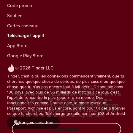
Code promo
Soutien
Cartes-cadeaux
Télécharge l’appli!
App Store
Google Play Store
© 2026 Tinder LLC
Tinder, c’est là où les connexions commencent vraiment, que tu
cherches quelque chose de sérieux, de plus casual ou quelque
chose que tu n’as pas encore tout à fait défini. Disponible dans
Nous respectons ta vie privée. Nos partenaires et nous
190 pays, avec plus de 55 milliards de matchs à ce jour, c’est
utilisons des témoins pour mesurer les visites de notre site
l’appli de rencontre la plus populaire au monde. Des
Web, te présenter des offres et améliorer nos propres
fonctionnalités comme Double date, le mode Musique,
activités de marketing.
Plus d'informations sur les témoins
Passeport, Alchimie et plus encore, sont là pour t'aider à trouver
et les fournisseurs que nous utilisons.
Tu peux retirer ton
ce que tu cherches. Télécharge gratuitement sur iOS et Android.
consentement en tout temps dans tes paramètres.
français canadien
J'accepte