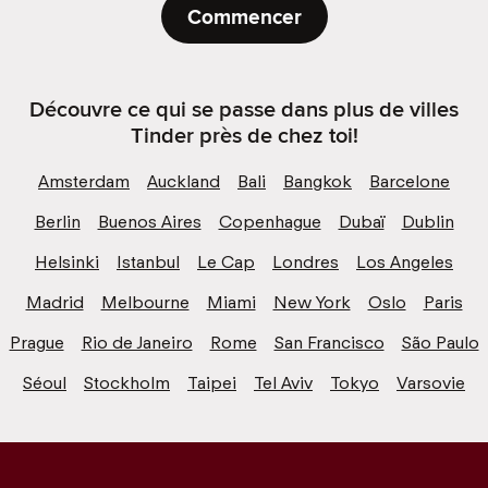
Commencer
Découvre ce qui se passe dans plus de villes
Tinder près de chez toi!
Amsterdam
Auckland
Bali
Bangkok
Barcelone
Berlin
Buenos Aires
Copenhague
Dubaï
Dublin
Helsinki
Istanbul
Le Cap
Londres
Los Angeles
Madrid
Melbourne
Miami
New York
Oslo
Paris
Prague
Rio de Janeiro
Rome
San Francisco
São Paulo
Séoul
Stockholm
Taipei
Tel Aviv
Tokyo
Varsovie