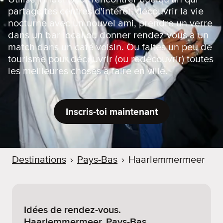
partage tes centres d'intérêt, découvrir la vie
nocturne avec un nouvel ami, prendre un verre
dans un bar local ou donner rendez-vous à un
match dans un café voisin. Ou faites un peu de
tourisme pour découvrir (ou redécouvrir) toutes
les meilleures choses à faire en ville.
Inscris-toi maintenant
Destinations
›
Pays-Bas
›
Haarlemmermeer
Idées de rendez-vous.
Haarlemmermeer, Pays-Bas