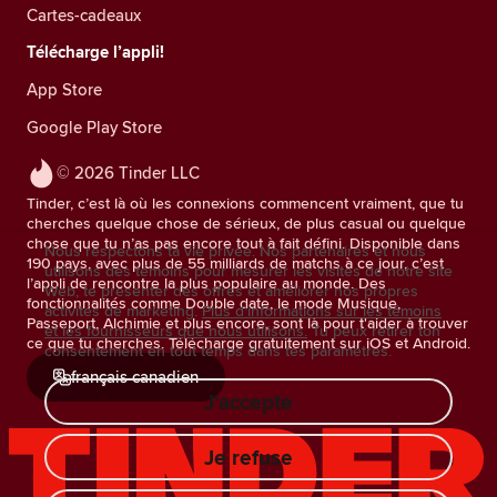
Cartes-cadeaux
Télécharge l’appli!
App Store
Google Play Store
© 2026 Tinder LLC
Tinder, c’est là où les connexions commencent vraiment, que tu
cherches quelque chose de sérieux, de plus casual ou quelque
chose que tu n’as pas encore tout à fait défini. Disponible dans
Nous respectons ta vie privée. Nos partenaires et nous
190 pays, avec plus de 55 milliards de matchs à ce jour, c’est
utilisons des témoins pour mesurer les visites de notre site
l’appli de rencontre la plus populaire au monde. Des
Web, te présenter des offres et améliorer nos propres
fonctionnalités comme Double date, le mode Musique,
activités de marketing.
Plus d'informations sur les témoins
Passeport, Alchimie et plus encore, sont là pour t'aider à trouver
et les fournisseurs que nous utilisons.
Tu peux retirer ton
ce que tu cherches. Télécharge gratuitement sur iOS et Android.
consentement en tout temps dans tes paramètres.
français canadien
J'accepte
Je refuse