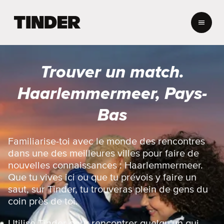
A
c
c
u
e
Trouver un match.
i
l
Haarlemmermeer, Pays-
T
i
Bas
n
d
e
Familiarise-toi avec le monde des rencontres
r
dans une des meilleures villes pour faire de
nouvelles connaissances : Haarlemmermeer.
Que tu vives ici ou que tu prévois y faire un
saut, sur Tinder, tu trouveras plein de gens du
coin près de toi.
Utilise Tinder pour rencontrer quelqu'un qui