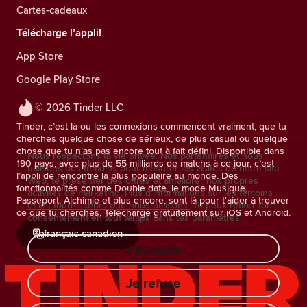
Cartes-cadeaux
Télécharge l’appli!
App Store
Google Play Store
© 2026 Tinder LLC
Tinder, c’est là où les connexions commencent vraiment, que tu
cherches quelque chose de sérieux, de plus casual ou quelque
chose que tu n’as pas encore tout à fait défini. Disponible dans
Nous respectons ta vie privée. Nos partenaires et nous
190 pays, avec plus de 55 milliards de matchs à ce jour, c’est
utilisons des témoins pour mesurer les visites de notre site
l’appli de rencontre la plus populaire au monde. Des
Web, te présenter des offres et améliorer nos propres
fonctionnalités comme Double date, le mode Musique,
activités de marketing.
Plus d'informations sur les témoins
Passeport, Alchimie et plus encore, sont là pour t'aider à trouver
et les fournisseurs que nous utilisons.
Tu peux retirer ton
ce que tu cherches. Télécharge gratuitement sur iOS et Android.
consentement en tout temps dans tes paramètres.
français canadien
J'accepte
Je refuse