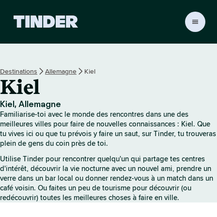
A
c
c
u
e
Destinations
Allemagne
Kiel
i
Kiel
l
T
i
Kiel, Allemagne
n
Familiarise-toi avec le monde des rencontres dans une des
d
meilleures villes pour faire de nouvelles connaissances : Kiel. Que
e
tu vives ici ou que tu prévois y faire un saut, sur Tinder, tu trouveras
plein de gens du coin près de toi.
r
Utilise Tinder pour rencontrer quelqu'un qui partage tes centres
d'intérêt, découvrir la vie nocturne avec un nouvel ami, prendre un
verre dans un bar local ou donner rendez-vous à un match dans un
café voisin. Ou faites un peu de tourisme pour découvrir (ou
redécouvrir) toutes les meilleures choses à faire en ville.