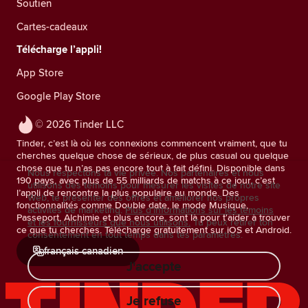
Soutien
Cartes-cadeaux
Télécharge l’appli!
App Store
Google Play Store
© 2026 Tinder LLC
Tinder, c’est là où les connexions commencent vraiment, que tu
cherches quelque chose de sérieux, de plus casual ou quelque
chose que tu n’as pas encore tout à fait défini. Disponible dans
Nous respectons ta vie privée. Nos partenaires et nous
190 pays, avec plus de 55 milliards de matchs à ce jour, c’est
utilisons des témoins pour mesurer les visites de notre site
l’appli de rencontre la plus populaire au monde. Des
Web, te présenter des offres et améliorer nos propres
fonctionnalités comme Double date, le mode Musique,
activités de marketing.
Plus d'informations sur les témoins
Passeport, Alchimie et plus encore, sont là pour t'aider à trouver
et les fournisseurs que nous utilisons.
Tu peux retirer ton
ce que tu cherches. Télécharge gratuitement sur iOS et Android.
consentement en tout temps dans tes paramètres.
français canadien
J'accepte
Je refuse