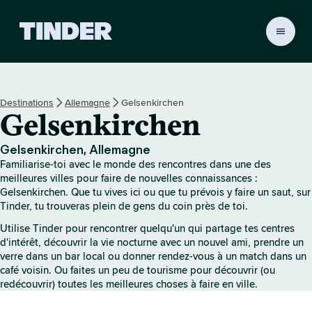
A
c
c
u
e
Destinations
Allemagne
Gelsenkirchen
i
Gelsenkirchen
l
T
i
Gelsenkirchen, Allemagne
n
Familiarise-toi avec le monde des rencontres dans une des
d
meilleures villes pour faire de nouvelles connaissances :
e
Gelsenkirchen. Que tu vives ici ou que tu prévois y faire un saut, sur
Tinder, tu trouveras plein de gens du coin près de toi.
r
Utilise Tinder pour rencontrer quelqu'un qui partage tes centres
d'intérêt, découvrir la vie nocturne avec un nouvel ami, prendre un
verre dans un bar local ou donner rendez-vous à un match dans un
café voisin. Ou faites un peu de tourisme pour découvrir (ou
redécouvrir) toutes les meilleures choses à faire en ville.