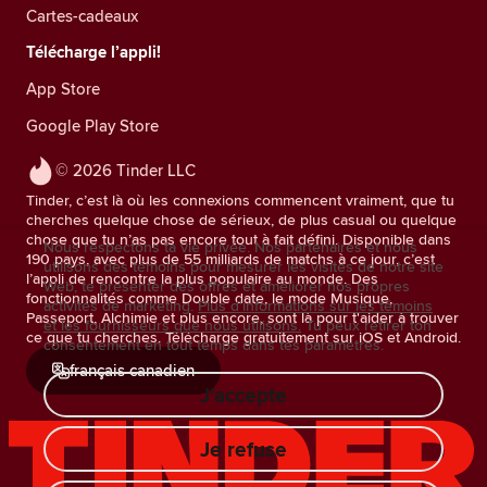
Cartes-cadeaux
Télécharge l’appli!
App Store
Google Play Store
© 2026 Tinder LLC
Tinder, c’est là où les connexions commencent vraiment, que tu
cherches quelque chose de sérieux, de plus casual ou quelque
chose que tu n’as pas encore tout à fait défini. Disponible dans
Nous respectons ta vie privée. Nos partenaires et nous
190 pays, avec plus de 55 milliards de matchs à ce jour, c’est
utilisons des témoins pour mesurer les visites de notre site
l’appli de rencontre la plus populaire au monde. Des
Web, te présenter des offres et améliorer nos propres
fonctionnalités comme Double date, le mode Musique,
activités de marketing.
Plus d'informations sur les témoins
Passeport, Alchimie et plus encore, sont là pour t'aider à trouver
et les fournisseurs que nous utilisons.
Tu peux retirer ton
ce que tu cherches. Télécharge gratuitement sur iOS et Android.
consentement en tout temps dans tes paramètres.
français canadien
J'accepte
Je refuse