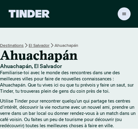
A
c
c
u
e
Destinations
El Salvador
Ahuachapán
i
Ahuachapán
l
T
i
Ahuachapán, El Salvador
n
Familiarise-toi avec le monde des rencontres dans une des
d
meilleures villes pour faire de nouvelles connaissances :
e
Ahuachapán. Que tu vives ici ou que tu prévois y faire un saut, sur
Tinder, tu trouveras plein de gens du coin près de toi.
r
Utilise Tinder pour rencontrer quelqu'un qui partage tes centres
d'intérêt, découvrir la vie nocturne avec un nouvel ami, prendre un
verre dans un bar local ou donner rendez-vous à un match dans un
café voisin. Ou faites un peu de tourisme pour découvrir (ou
redécouvrir) toutes les meilleures choses à faire en ville.