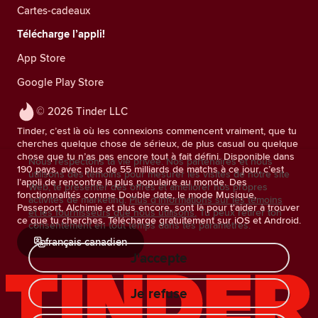
Cartes-cadeaux
Télécharge l’appli!
App Store
Google Play Store
© 2026 Tinder LLC
Tinder, c’est là où les connexions commencent vraiment, que tu
cherches quelque chose de sérieux, de plus casual ou quelque
chose que tu n’as pas encore tout à fait défini. Disponible dans
Nous respectons ta vie privée. Nos partenaires et nous
190 pays, avec plus de 55 milliards de matchs à ce jour, c’est
utilisons des témoins pour mesurer les visites de notre site
l’appli de rencontre la plus populaire au monde. Des
Web, te présenter des offres et améliorer nos propres
fonctionnalités comme Double date, le mode Musique,
activités de marketing.
Plus d'informations sur les témoins
Passeport, Alchimie et plus encore, sont là pour t'aider à trouver
et les fournisseurs que nous utilisons.
Tu peux retirer ton
ce que tu cherches. Télécharge gratuitement sur iOS et Android.
consentement en tout temps dans tes paramètres.
français canadien
J'accepte
Je refuse