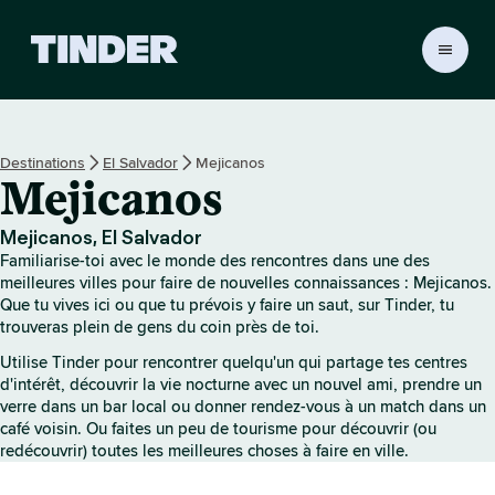
A
c
c
u
e
Destinations
El Salvador
Mejicanos
i
Mejicanos
l
T
i
Mejicanos, El Salvador
n
Familiarise-toi avec le monde des rencontres dans une des
d
meilleures villes pour faire de nouvelles connaissances : Mejicanos.
e
Que tu vives ici ou que tu prévois y faire un saut, sur Tinder, tu
trouveras plein de gens du coin près de toi.
r
Utilise Tinder pour rencontrer quelqu'un qui partage tes centres
d'intérêt, découvrir la vie nocturne avec un nouvel ami, prendre un
verre dans un bar local ou donner rendez-vous à un match dans un
café voisin. Ou faites un peu de tourisme pour découvrir (ou
redécouvrir) toutes les meilleures choses à faire en ville.