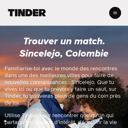
A
c
c
u
e
Trouver un match.
i
l
Sincelejo, Colombie
T
i
n
Familiarise-toi avec le monde des rencontres
d
dans une des meilleures villes pour faire de
e
nouvelles connaissances : Sincelejo. Que tu
r
vives ici ou que tu prévois y faire un saut, sur
Tinder, tu trouveras plein de gens du coin près
de toi.
Utilise Tinder pour rencontrer quelqu'un qui
partage tes centres d'intérêt, découvrir la vie