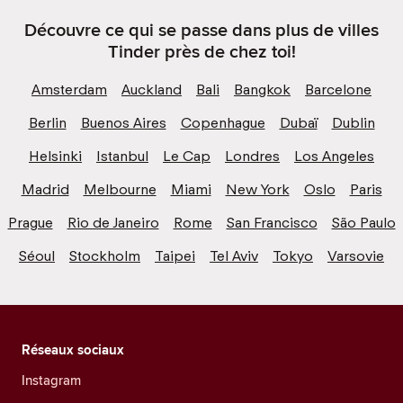
Découvre ce qui se passe dans plus de villes
Tinder près de chez toi!
Amsterdam
Auckland
Bali
Bangkok
Barcelone
Berlin
Buenos Aires
Copenhague
Dubaï
Dublin
Helsinki
Istanbul
Le Cap
Londres
Los Angeles
Madrid
Melbourne
Miami
New York
Oslo
Paris
Prague
Rio de Janeiro
Rome
San Francisco
São Paulo
Séoul
Stockholm
Taipei
Tel Aviv
Tokyo
Varsovie
Réseaux sociaux
Instagram