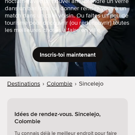
nocturne avec un nouvel ami, prendre un verre
dans un bar local ou donner rendez-vous à un
match dans un café voisin. Ou faites un peu de
tourisme pour découvrir (ou redécouvrir) toutes
les meilleures choses à faire en ville.
Inscris-toi maintenant
Destinations
›
Colombie
›
Sincelejo
Idées de rendez-vous. Sincelejo,
Colombie
Tu connais déjà le meilleur endroit pour faire