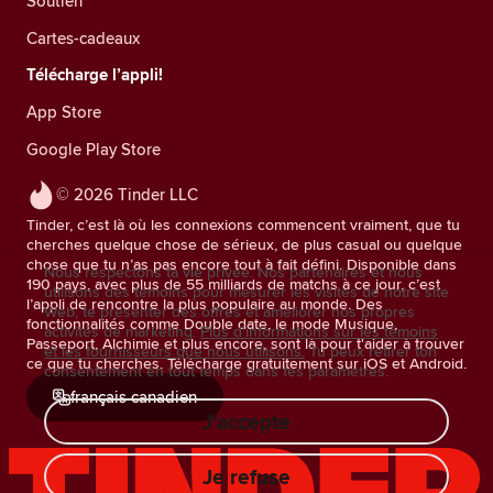
Soutien
Cartes-cadeaux
Télécharge l’appli!
App Store
Google Play Store
© 2026 Tinder LLC
Tinder, c’est là où les connexions commencent vraiment, que tu
cherches quelque chose de sérieux, de plus casual ou quelque
chose que tu n’as pas encore tout à fait défini. Disponible dans
Nous respectons ta vie privée. Nos partenaires et nous
190 pays, avec plus de 55 milliards de matchs à ce jour, c’est
utilisons des témoins pour mesurer les visites de notre site
l’appli de rencontre la plus populaire au monde. Des
Web, te présenter des offres et améliorer nos propres
fonctionnalités comme Double date, le mode Musique,
activités de marketing.
Plus d'informations sur les témoins
Passeport, Alchimie et plus encore, sont là pour t'aider à trouver
et les fournisseurs que nous utilisons.
Tu peux retirer ton
ce que tu cherches. Télécharge gratuitement sur iOS et Android.
consentement en tout temps dans tes paramètres.
français canadien
J'accepte
Je refuse