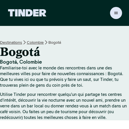
A
c
c
u
e
Destinations
Colombie
Bogotá
i
Bogotá
l
T
i
Bogotá, Colombie
n
Familiarise-toi avec le monde des rencontres dans une des
d
meilleures villes pour faire de nouvelles connaissances : Bogotá.
e
Que tu vives ici ou que tu prévois y faire un saut, sur Tinder, tu
trouveras plein de gens du coin près de toi.
r
Utilise Tinder pour rencontrer quelqu'un qui partage tes centres
d'intérêt, découvrir la vie nocturne avec un nouvel ami, prendre un
verre dans un bar local ou donner rendez-vous à un match dans un
café voisin. Ou faites un peu de tourisme pour découvrir (ou
redécouvrir) toutes les meilleures choses à faire en ville.