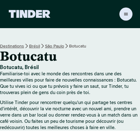
A
c
c
u
e
Destinations
Brésil
São Paulo
Botucatu
i
Botucatu
l
T
i
Botucatu, Brésil
n
Familiarise-toi avec le monde des rencontres dans une des
d
meilleures villes pour faire de nouvelles connaissances : Botucatu.
e
Que tu vives ici ou que tu prévois y faire un saut, sur Tinder, tu
trouveras plein de gens du coin près de toi.
r
Utilise Tinder pour rencontrer quelqu'un qui partage tes centres
d'intérêt, découvrir la vie nocturne avec un nouvel ami, prendre un
verre dans un bar local ou donner rendez-vous à un match dans un
café voisin. Ou faites un peu de tourisme pour découvrir (ou
redécouvrir) toutes les meilleures choses à faire en ville.