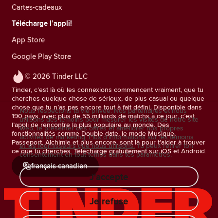
Cartes-cadeaux
Télécharge l’appli!
App Store
Google Play Store
© 2026 Tinder LLC
Tinder, c’est là où les connexions commencent vraiment, que tu
cherches quelque chose de sérieux, de plus casual ou quelque
chose que tu n’as pas encore tout à fait défini. Disponible dans
Nous respectons ta vie privée. Nos partenaires et nous
190 pays, avec plus de 55 milliards de matchs à ce jour, c’est
utilisons des témoins pour mesurer les visites de notre site
l’appli de rencontre la plus populaire au monde. Des
Web, te présenter des offres et améliorer nos propres
fonctionnalités comme Double date, le mode Musique,
activités de marketing.
Plus d'informations sur les témoins
Passeport, Alchimie et plus encore, sont là pour t'aider à trouver
et les fournisseurs que nous utilisons.
Tu peux retirer ton
ce que tu cherches. Télécharge gratuitement sur iOS et Android.
consentement en tout temps dans tes paramètres.
français canadien
J'accepte
Je refuse