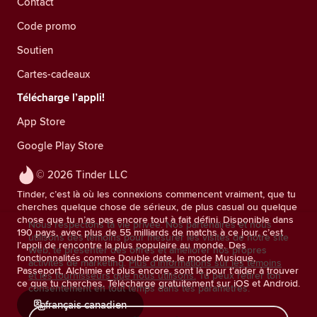
Contact
Code promo
Soutien
Cartes-cadeaux
Télécharge l’appli!
App Store
Google Play Store
© 2026 Tinder LLC
Tinder, c’est là où les connexions commencent vraiment, que tu
cherches quelque chose de sérieux, de plus casual ou quelque
chose que tu n’as pas encore tout à fait défini. Disponible dans
Nous respectons ta vie privée. Nos partenaires et nous
190 pays, avec plus de 55 milliards de matchs à ce jour, c’est
utilisons des témoins pour mesurer les visites de notre site
l’appli de rencontre la plus populaire au monde. Des
Web, te présenter des offres et améliorer nos propres
fonctionnalités comme Double date, le mode Musique,
activités de marketing.
Plus d'informations sur les témoins
Passeport, Alchimie et plus encore, sont là pour t'aider à trouver
et les fournisseurs que nous utilisons.
Tu peux retirer ton
ce que tu cherches. Télécharge gratuitement sur iOS et Android.
consentement en tout temps dans tes paramètres.
français canadien