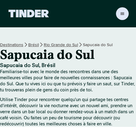
A
c
c
u
e
Destinations
Brésil
Rio Grande do Sul
Sapucaia do Sul
i
Sapucaia do Sul
l
T
i
Sapucaia do Sul, Brésil
n
Familiarise-toi avec le monde des rencontres dans une des
d
meilleures villes pour faire de nouvelles connaissances : Sapucaia
e
do Sul. Que tu vives ici ou que tu prévois y faire un saut, sur Tinder,
tu trouveras plein de gens du coin près de toi.
r
Utilise Tinder pour rencontrer quelqu'un qui partage tes centres
d'intérêt, découvrir la vie nocturne avec un nouvel ami, prendre un
verre dans un bar local ou donner rendez-vous à un match dans un
café voisin. Ou faites un peu de tourisme pour découvrir (ou
redécouvrir) toutes les meilleures choses à faire en ville.