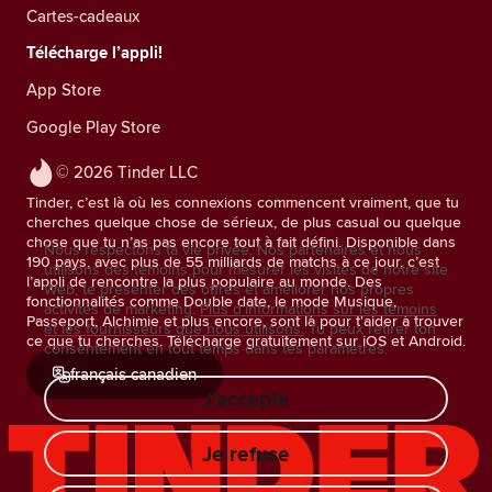
Cartes-cadeaux
Télécharge l’appli!
App Store
Google Play Store
© 2026 Tinder LLC
Tinder, c’est là où les connexions commencent vraiment, que tu
cherches quelque chose de sérieux, de plus casual ou quelque
chose que tu n’as pas encore tout à fait défini. Disponible dans
Nous respectons ta vie privée. Nos partenaires et nous
190 pays, avec plus de 55 milliards de matchs à ce jour, c’est
utilisons des témoins pour mesurer les visites de notre site
l’appli de rencontre la plus populaire au monde. Des
Web, te présenter des offres et améliorer nos propres
fonctionnalités comme Double date, le mode Musique,
activités de marketing.
Plus d'informations sur les témoins
Passeport, Alchimie et plus encore, sont là pour t'aider à trouver
et les fournisseurs que nous utilisons.
Tu peux retirer ton
ce que tu cherches. Télécharge gratuitement sur iOS et Android.
consentement en tout temps dans tes paramètres.
français canadien
J'accepte
Je refuse