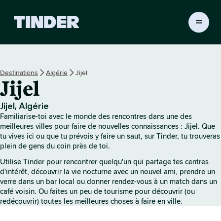
A
c
c
u
e
Destinations
Algérie
Jijel
i
Jijel
l
T
i
Jijel, Algérie
n
Familiarise-toi avec le monde des rencontres dans une des
d
meilleures villes pour faire de nouvelles connaissances : Jijel. Que
e
tu vives ici ou que tu prévois y faire un saut, sur Tinder, tu trouveras
plein de gens du coin près de toi.
r
Utilise Tinder pour rencontrer quelqu'un qui partage tes centres
d'intérêt, découvrir la vie nocturne avec un nouvel ami, prendre un
verre dans un bar local ou donner rendez-vous à un match dans un
café voisin. Ou faites un peu de tourisme pour découvrir (ou
redécouvrir) toutes les meilleures choses à faire en ville.