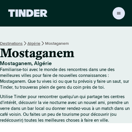
A
c
c
u
e
Destinations
Algérie
Mostaganem
i
Mostaganem
l
T
i
Mostaganem, Algérie
n
Familiarise-toi avec le monde des rencontres dans une des
d
meilleures villes pour faire de nouvelles connaissances :
e
Mostaganem. Que tu vives ici ou que tu prévois y faire un saut, sur
Tinder, tu trouveras plein de gens du coin près de toi.
r
Utilise Tinder pour rencontrer quelqu'un qui partage tes centres
d'intérêt, découvrir la vie nocturne avec un nouvel ami, prendre un
verre dans un bar local ou donner rendez-vous à un match dans un
café voisin. Ou faites un peu de tourisme pour découvrir (ou
redécouvrir) toutes les meilleures choses à faire en ville.