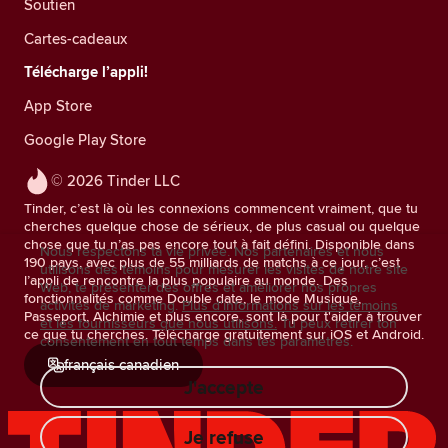
Soutien
Cartes-cadeaux
Télécharge l’appli!
App Store
Google Play Store
© 2026 Tinder LLC
Tinder, c’est là où les connexions commencent vraiment, que tu
cherches quelque chose de sérieux, de plus casual ou quelque
chose que tu n’as pas encore tout à fait défini. Disponible dans
Nous respectons ta vie privée. Nos partenaires et nous
190 pays, avec plus de 55 milliards de matchs à ce jour, c’est
utilisons des témoins pour mesurer les visites de notre site
l’appli de rencontre la plus populaire au monde. Des
Web, te présenter des offres et améliorer nos propres
fonctionnalités comme Double date, le mode Musique,
activités de marketing.
Plus d'informations sur les témoins
Passeport, Alchimie et plus encore, sont là pour t'aider à trouver
et les fournisseurs que nous utilisons.
Tu peux retirer ton
ce que tu cherches. Télécharge gratuitement sur iOS et Android.
consentement en tout temps dans tes paramètres.
français canadien
J'accepte
Je refuse