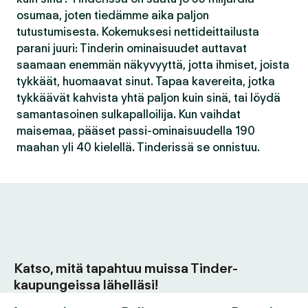
osumaa, joten tiedämme aika paljon
tutustumisesta. Kokemuksesi nettideittailusta
parani juuri: Tinderin ominaisuudet auttavat
saamaan enemmän näkyvyyttä, jotta ihmiset, joista
tykkäät, huomaavat sinut. Tapaa kavereita, jotka
tykkäävät kahvista yhtä paljon kuin sinä, tai löydä
samantasoinen sulkapalloilija. Kun vaihdat
maisemaa, pääset passi-ominaisuudella 190
maahan yli 40 kielellä. Tinderissä se onnistuu.
Katso, mitä tapahtuu muissa Tinder-
kaupungeissa lähelläsi!