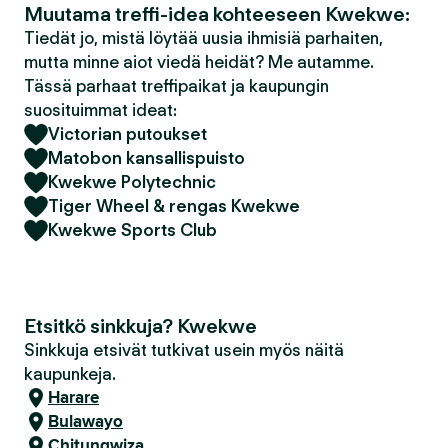
Muutama treffi-idea kohteeseen Kwekwe:
Tiedät jo, mistä löytää uusia ihmisiä parhaiten,
mutta minne aiot viedä heidät? Me autamme.
Tässä parhaat treffipaikat ja kaupungin
suosituimmat ideat:
Victorian putoukset
Matobon kansallispuisto
Kwekwe Polytechnic
Tiger Wheel & rengas Kwekwe
Kwekwe Sports Club
Etsitkö sinkkuja? Kwekwe
Sinkkuja etsivät tutkivat usein myös näitä
kaupunkeja.
Harare
Bulawayo
Chitungwiza