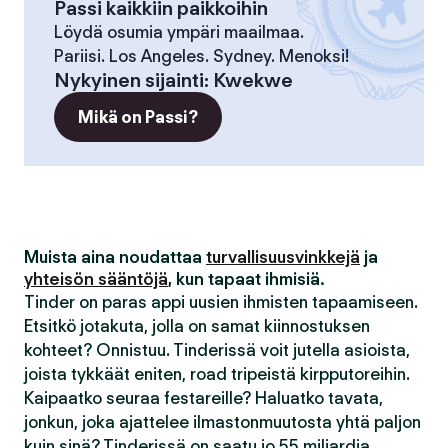
Passi kaikkiin paikkoihin
Löydä osumia ympäri maailmaa.
Pariisi. Los Angeles. Sydney. Menoksi!
Nykyinen sijainti
:
Kwekwe
Mikä on Passi?
Muista aina noudattaa
turvallisuusvinkkejä
ja
yhteisön sääntöjä
, kun tapaat ihmisiä.
Tinder on paras appi uusien ihmisten tapaamiseen.
Etsitkö jotakuta, jolla on samat kiinnostuksen
kohteet? Onnistuu. Tinderissä voit jutella asioista,
joista tykkäät eniten, road tripeistä kirpputoreihin.
Kaipaatko seuraa festareille? Haluatko tavata,
jonkun, joka ajattelee ilmastonmuutosta yhtä paljon
kuin sinä? Tinderissä on saatu jo 55 miljardia