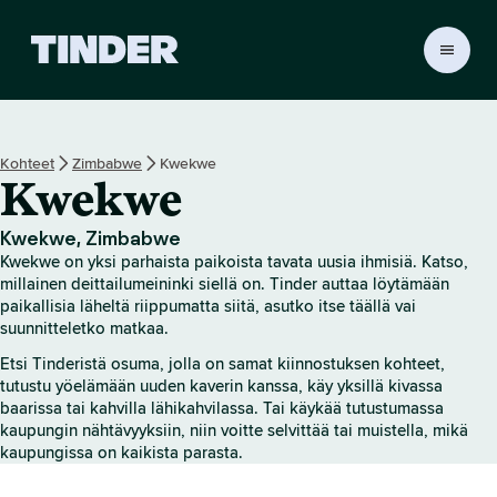
T
i
n
d
e
Kohteet
Zimbabwe
Kwekwe
r
Kwekwe
i
n
a
Kwekwe, Zimbabwe
l
Kwekwe on yksi parhaista paikoista tavata uusia ihmisiä. Katso,
o
millainen deittailumeininki siellä on. Tinder auttaa löytämään
i
paikallisia läheltä riippumatta siitä, asutko itse täällä vai
suunnitteletko matkaa.
t
u
Etsi Tinderistä osuma, jolla on samat kiinnostuksen kohteet,
s
tutustu yöelämään uuden kaverin kanssa, käy yksillä kivassa
s
baarissa tai kahvilla lähikahvilassa. Tai käykää tutustumassa
i
kaupungin nähtävyyksiin, niin voitte selvittää tai muistella, mikä
v
kaupungissa on kaikista parasta.
u