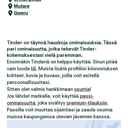
Mutare
Gweru
Tinder on täynnä hauskoja ominaisuuksia. Tässä
pari ominaisuutta, jotka tekevät Tinder-
kokemuksestasi vielä paremman.
Ensinnäkin Tinderiä on helppo käyttää. Sinun pitää
vain luoda
tili
. Muista lisätä profiiliisi kiinnostuksen
kohteet, kuvia ja kuvaus, joilla voit esitellä
persoonallisuuttasi.
Sitten olet valmis hankkimaan
osumia
!
Jos lähdet matkalle, voit käyttää
passi-
ominaisuutta
, joka sisältyy
premium-tilauksiin
.
Passilla voit muuttaa sijaintiasi ja saada osumia
muissa kaupungeissa olevien jäsenten kanssa.