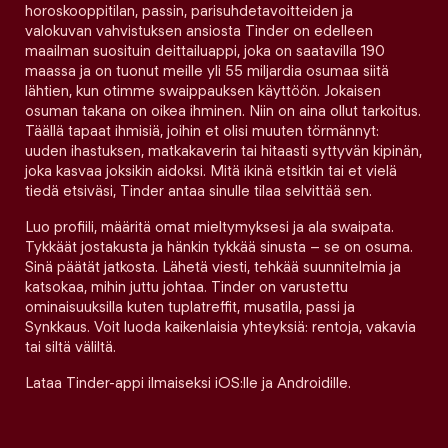
horoskooppitilan, passin, parisuhdetavoitteiden ja
valokuvan vahvistuksen ansiosta Tinder on edelleen
maailman suosituin deittailuappi, joka on saatavilla 190
maassa ja on tuonut meille yli 55 miljardia osumaa siitä
lähtien, kun otimme swaippauksen käyttöön. Jokaisen
osuman takana on oikea ihminen. Niin on aina ollut tarkoitus.
Täällä tapaat ihmisiä, joihin et olisi muuten törmännyt:
uuden ihastuksen, matkakaverin tai hitaasti syttyvän kipinän,
joka kasvaa joksikin aidoksi. Mitä ikinä etsitkin tai et vielä
tiedä etsiväsi, Tinder antaa sinulle tilaa selvittää sen.
Luo profiili, määritä omat mieltymyksesi ja ala swaipata.
Tykkäät jostakusta ja hänkin tykkää sinusta – se on osuma.
Sinä päätät jatkosta. Lähetä viesti, tehkää suunnitelmia ja
katsokaa, mihin juttu johtaa. Tinder on varustettu
ominaisuuksilla kuten tuplatreffit, musatila, passi ja
Synkkaus. Voit luoda kaikenlaisia yhteyksiä: rentoja, vakavia
tai siltä väliltä.
Lataa Tinder-appi ilmaiseksi iOS:lle ja Androidille.