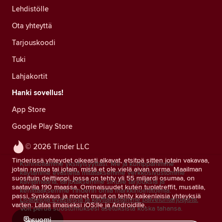
Lehdistölle
Ota yhteyttä
Tarjouskoodi
Tuki
Lahjakortit
Hanki sovellus!
App Store
Google Play Store
© 2026 Tinder LLC
Tinderissä yhteydet oikeasti alkavat, etsitpä sitten jotain vakavaa,
Kunnioitamme yksityisyyttäsi. Me ja kumppanimme
jotain rentoa tai jotain, mistä et ole vielä aivan varma. Maailman
käytämme evästeitä mitataksemme verkkosivustomme
suosituin deittiappi, jossa on tehty yli 55 miljardi osumaa, on
kävijämääriä, tarjotaksemme sinulle tarjouksia ja
saatavilla 190 maassa. Ominaisuudet kuten tuplatreffit, musatila,
kehittääksemme Tinderin omia markkinointitoimia.
passi, Synkkaus ja monet muut on tehty kaikenlaisia yhteyksiä
Lisätietoja evästeistä ja käyttämistämme palveluntarjoajista.
varten. Lataa ilmaiseksi iOS:lle ja Androidille.
Voit perua suostumuksesi asetuksista koska tahansa.
suomi