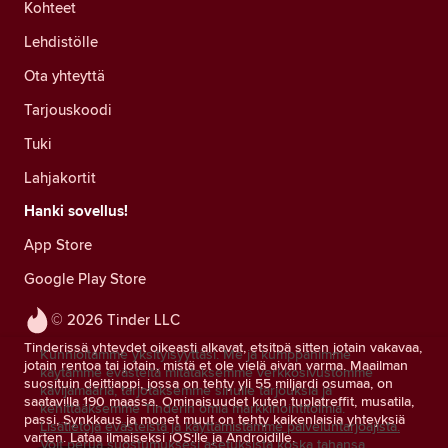
Kohteet
Lehdistölle
Ota yhteyttä
Tarjouskoodi
Tuki
Lahjakortit
Hanki sovellus!
App Store
Google Play Store
© 2026 Tinder LLC
Tinderissä yhteydet oikeasti alkavat, etsitpä sitten jotain vakavaa,
Kunnioitamme yksityisyyttäsi. Me ja kumppanimme
jotain rentoa tai jotain, mistä et ole vielä aivan varma. Maailman
käytämme evästeitä mitataksemme verkkosivustomme
suosituin deittiappi, jossa on tehty yli 55 miljardi osumaa, on
kävijämääriä, tarjotaksemme sinulle tarjouksia ja
saatavilla 190 maassa. Ominaisuudet kuten tuplatreffit, musatila,
kehittääksemme Tinderin omia markkinointitoimia.
passi, Synkkaus ja monet muut on tehty kaikenlaisia yhteyksiä
Lisätietoja evästeistä ja käyttämistämme palveluntarjoajista.
varten. Lataa ilmaiseksi iOS:lle ja Androidille.
Voit perua suostumuksesi asetuksista koska tahansa.