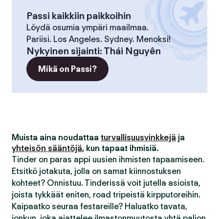
Passi kaikkiin paikkoihin
Löydä osumia ympäri maailmaa.
Pariisi. Los Angeles. Sydney. Menoksi!
Nykyinen sijainti
:
Thái Nguyên
Mikä on Passi?
Muista aina noudattaa
turvallisuusvinkkejä
ja
yhteisön sääntöjä
, kun tapaat ihmisiä.
Tinder on paras appi uusien ihmisten tapaamiseen.
Etsitkö jotakuta, jolla on samat kiinnostuksen
kohteet? Onnistuu. Tinderissä voit jutella asioista,
joista tykkäät eniten, road tripeistä kirpputoreihin.
Kaipaatko seuraa festareille? Haluatko tavata,
jonkun, joka ajattelee ilmastonmuutosta yhtä paljon