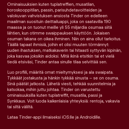
Ominaisuuksien kuten tuplatreffien, musatilan,
horoskooppitilan, passin, parisuhdetavoitteiden ja
valokuvan vahvistuksen ansiosta Tinder on edelleen
maailman suosituin deittailuappi, joka on saatavilla 190
maassa ja on tuonut meille yli 55 miljardia osumaa siitä
lähtien, kun otimme swaippauksen käyttöön. Jokaisen
osuman takana on oikea ihminen. Niin on aina ollut tarkoitus.
Täällä tapaat ihmisiä, joihin et olisi muuten törmännyt:
uuden ihastuksen, matkakaverin tai hitaasti syttyvän kipinän,
joka kasvaa joksikin aidoksi. Mitä ikinä etsitkin tai et vielä
tiedä etsiväsi, Tinder antaa sinulle tilaa selvittää sen.
Luo profiili, määritä omat mieltymyksesi ja ala swaipata.
Tykkäät jostakusta ja hänkin tykkää sinusta – se on osuma.
Sinä päätät jatkosta. Lähetä viesti, tehkää suunnitelmia ja
katsokaa, mihin juttu johtaa. Tinder on varustettu
ominaisuuksilla kuten tuplatreffit, musatila, passi ja
Synkkaus. Voit luoda kaikenlaisia yhteyksiä: rentoja, vakavia
tai siltä väliltä.
Lataa Tinder-appi ilmaiseksi iOS:lle ja Androidille.