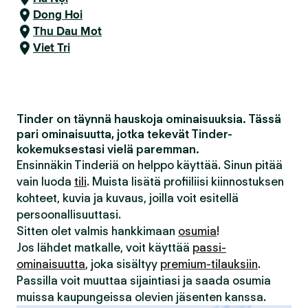
Dong Hoi
Thu Dau Mot
Viet Tri
Tinder on täynnä hauskoja ominaisuuksia. Tässä
pari ominaisuutta, jotka tekevät Tinder-
kokemuksestasi vielä paremman.
Ensinnäkin Tinderiä on helppo käyttää. Sinun pitää
vain luoda
tili
. Muista lisätä profiiliisi kiinnostuksen
kohteet, kuvia ja kuvaus, joilla voit esitellä
persoonallisuuttasi.
Sitten olet valmis hankkimaan
osumia
!
Jos lähdet matkalle, voit käyttää
passi-
ominaisuutta
, joka sisältyy
premium-tilauksiin
.
Passilla voit muuttaa sijaintiasi ja saada osumia
muissa kaupungeissa olevien jäsenten kanssa.