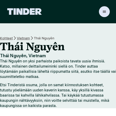
T
i
n
d
e
Kohteet
Vietnam
Thái Nguyên
r
Thái Nguyên
i
n
a
Thái Nguyên, Vietnam
l
Thái Nguyên on yksi parhaista paikoista tavata uusia ihmisiä.
o
Katso, millainen deittailumeininki siellä on. Tinder auttaa
i
löytämään paikallisia läheltä riippumatta siitä, asutko itse täällä vai
suunnitteletko matkaa.
t
u
Etsi Tinderistä osuma, jolla on samat kiinnostuksen kohteet,
s
tutustu yöelämään uuden kaverin kanssa, käy yksillä kivassa
s
baarissa tai kahvilla lähikahvilassa. Tai käykää tutustumassa
i
kaupungin nähtävyyksiin, niin voitte selvittää tai muistella, mikä
v
kaupungissa on kaikista parasta.
u