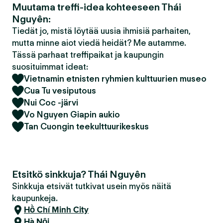
Muutama treffi-idea kohteeseen Thái
Nguyên:
Tiedät jo, mistä löytää uusia ihmisiä parhaiten,
mutta minne aiot viedä heidät? Me autamme.
Tässä parhaat treffipaikat ja kaupungin
suosituimmat ideat:
Vietnamin etnisten ryhmien kulttuurien museo
Cua Tu vesiputous
Nui Coc -järvi
Vo Nguyen Giapin aukio
Tan Cuongin teekulttuurikeskus
Etsitkö sinkkuja? Thái Nguyên
Sinkkuja etsivät tutkivat usein myös näitä
kaupunkeja.
Hồ Chí Minh City
Hà Nội