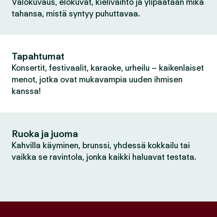
Valokuvaus, elokuvat, kielivaihto ja ylipäätään mikä
tahansa, mistä syntyy puhuttavaa.
Tapahtumat
Konsertit, festivaalit, karaoke, urheilu – kaikenlaiset
menot, jotka ovat mukavampia uuden ihmisen
kanssa!
Ruoka ja juoma
Kahvilla käyminen, brunssi, yhdessä kokkailu tai
vaikka se ravintola, jonka kaikki haluavat testata.