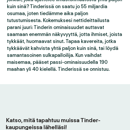
kuin sinä? Tinderissä on saatu jo 55 miljardia
osumaa, joten tiedämme aika paljon
tutustumisesta. Kokemuksesi nettideittailusta
parani juuri: Tinderin ominaisuudet auttavat
saamaan enemmän näkyvyyttä, jotta ihmiset, joista
tykkäät, huomaavat sinut. Tapaa kavereita, jotka
tykkäävät kahvista yhtä paljon kuin sinä, tai löydä
samantasoinen sulkapalloilija. Kun vaihdat
maisemaa, pääset passi-ominaisuudella 190
maahan yli 40 kielellä. Tinderissä se onnistuu.
Katso, mitä tapahtuu muissa Tinder-
kaupungeissa lähelläsi!