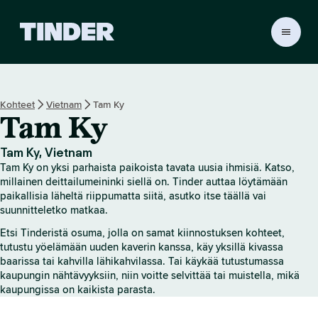
T
i
n
d
e
Kohteet
Vietnam
Tam Ky
r
Tam Ky
i
n
a
Tam Ky, Vietnam
l
Tam Ky on yksi parhaista paikoista tavata uusia ihmisiä. Katso,
o
millainen deittailumeininki siellä on. Tinder auttaa löytämään
i
paikallisia läheltä riippumatta siitä, asutko itse täällä vai
suunnitteletko matkaa.
t
u
Etsi Tinderistä osuma, jolla on samat kiinnostuksen kohteet,
s
tutustu yöelämään uuden kaverin kanssa, käy yksillä kivassa
s
baarissa tai kahvilla lähikahvilassa. Tai käykää tutustumassa
i
kaupungin nähtävyyksiin, niin voitte selvittää tai muistella, mikä
v
kaupungissa on kaikista parasta.
u