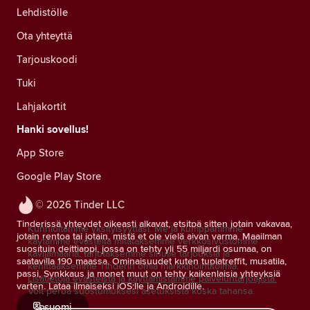
Lehdistölle
Ota yhteyttä
Tarjouskoodi
Tuki
Lahjakortit
Hanki sovellus!
App Store
Google Play Store
© 2026 Tinder LLC
Tinderissä yhteydet oikeasti alkavat, etsitpä sitten jotain vakavaa,
Kunnioitamme yksityisyyttäsi. Me ja kumppanimme
jotain rentoa tai jotain, mistä et ole vielä aivan varma. Maailman
käytämme evästeitä mitataksemme verkkosivustomme
suosituin deittiappi, jossa on tehty yli 55 miljardi osumaa, on
kävijämääriä, tarjotaksemme sinulle tarjouksia ja
saatavilla 190 maassa. Ominaisuudet kuten tuplatreffit, musatila,
kehittääksemme Tinderin omia markkinointitoimia.
passi, Synkkaus ja monet muut on tehty kaikenlaisia yhteyksiä
Lisätietoja evästeistä ja käyttämistämme palveluntarjoajista.
varten. Lataa ilmaiseksi iOS:lle ja Androidille.
Voit perua suostumuksesi asetuksista koska tahansa.
suomi