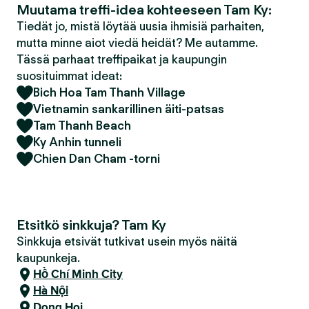
Muutama treffi-idea kohteeseen Tam Ky:
Tiedät jo, mistä löytää uusia ihmisiä parhaiten,
mutta minne aiot viedä heidät? Me autamme.
Tässä parhaat treffipaikat ja kaupungin
suosituimmat ideat:
Bich Hoa Tam Thanh Village
Vietnamin sankarillinen äiti-patsas
Tam Thanh Beach
Ky Anhin tunneli
Chien Dan Cham -torni
Etsitkö sinkkuja? Tam Ky
Sinkkuja etsivät tutkivat usein myös näitä
kaupunkeja.
Hồ Chí Minh City
Hà Nội
Dong Hoi