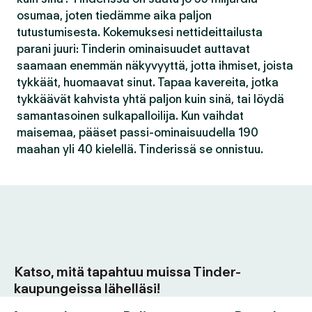
osumaa, joten tiedämme aika paljon
tutustumisesta. Kokemuksesi nettideittailusta
parani juuri: Tinderin ominaisuudet auttavat
saamaan enemmän näkyvyyttä, jotta ihmiset, joista
tykkäät, huomaavat sinut. Tapaa kavereita, jotka
tykkäävät kahvista yhtä paljon kuin sinä, tai löydä
samantasoinen sulkapalloilija. Kun vaihdat
maisemaa, pääset passi-ominaisuudella 190
maahan yli 40 kielellä. Tinderissä se onnistuu.
Katso, mitä tapahtuu muissa Tinder-
kaupungeissa lähelläsi!