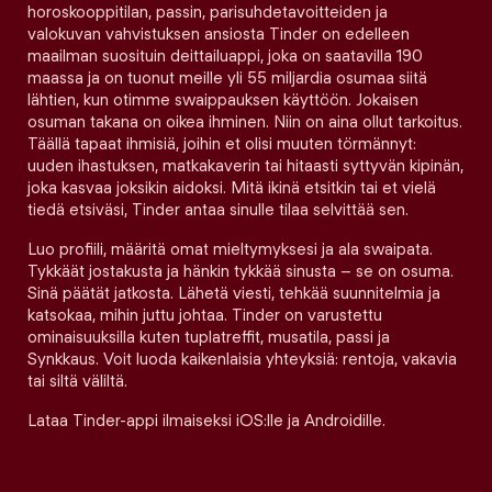
horoskooppitilan, passin, parisuhdetavoitteiden ja
valokuvan vahvistuksen ansiosta Tinder on edelleen
maailman suosituin deittailuappi, joka on saatavilla 190
maassa ja on tuonut meille yli 55 miljardia osumaa siitä
lähtien, kun otimme swaippauksen käyttöön. Jokaisen
osuman takana on oikea ihminen. Niin on aina ollut tarkoitus.
Täällä tapaat ihmisiä, joihin et olisi muuten törmännyt:
uuden ihastuksen, matkakaverin tai hitaasti syttyvän kipinän,
joka kasvaa joksikin aidoksi. Mitä ikinä etsitkin tai et vielä
tiedä etsiväsi, Tinder antaa sinulle tilaa selvittää sen.
Luo profiili, määritä omat mieltymyksesi ja ala swaipata.
Tykkäät jostakusta ja hänkin tykkää sinusta – se on osuma.
Sinä päätät jatkosta. Lähetä viesti, tehkää suunnitelmia ja
katsokaa, mihin juttu johtaa. Tinder on varustettu
ominaisuuksilla kuten tuplatreffit, musatila, passi ja
Synkkaus. Voit luoda kaikenlaisia yhteyksiä: rentoja, vakavia
tai siltä väliltä.
Lataa Tinder-appi ilmaiseksi iOS:lle ja Androidille.