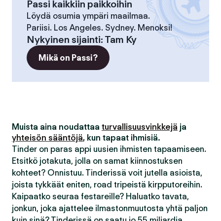
Passi kaikkiin paikkoihin
Löydä osumia ympäri maailmaa.
Pariisi. Los Angeles. Sydney. Menoksi!
Nykyinen sijainti
:
Tam Ky
Mikä on Passi?
Muista aina noudattaa
turvallisuusvinkkejä
ja
yhteisön sääntöjä
, kun tapaat ihmisiä.
Tinder on paras appi uusien ihmisten tapaamiseen.
Etsitkö jotakuta, jolla on samat kiinnostuksen
kohteet? Onnistuu. Tinderissä voit jutella asioista,
joista tykkäät eniten, road tripeistä kirpputoreihin.
Kaipaatko seuraa festareille? Haluatko tavata,
jonkun, joka ajattelee ilmastonmuutosta yhtä paljon
kuin sinä? Tinderissä on saatu jo 55 miljardia