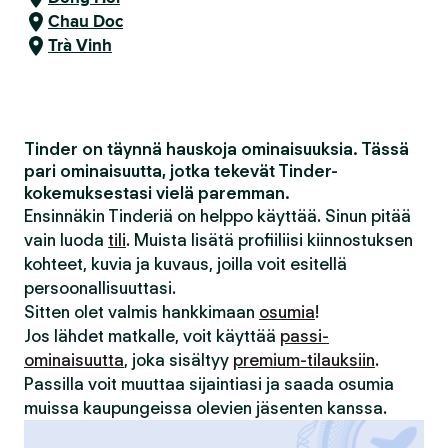
Chau Doc
Trà Vinh
Tinder on täynnä hauskoja ominaisuuksia. Tässä
pari ominaisuutta, jotka tekevät Tinder-
kokemuksestasi vielä paremman.
Ensinnäkin Tinderiä on helppo käyttää. Sinun pitää
vain luoda
tili
. Muista lisätä profiiliisi kiinnostuksen
kohteet, kuvia ja kuvaus, joilla voit esitellä
persoonallisuuttasi.
Sitten olet valmis hankkimaan
osumia
!
Jos lähdet matkalle, voit käyttää
passi-
ominaisuutta
, joka sisältyy
premium-tilauksiin
.
Passilla voit muuttaa sijaintiasi ja saada osumia
muissa kaupungeissa olevien jäsenten kanssa.