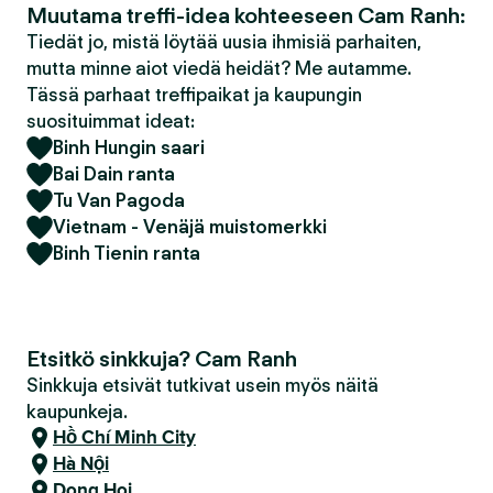
Muutama treffi-idea kohteeseen Cam Ranh:
Tiedät jo, mistä löytää uusia ihmisiä parhaiten,
mutta minne aiot viedä heidät? Me autamme.
Tässä parhaat treffipaikat ja kaupungin
suosituimmat ideat:
Binh Hungin saari
Bai Dain ranta
Tu Van Pagoda
Vietnam - Venäjä muistomerkki
Binh Tienin ranta
Etsitkö sinkkuja? Cam Ranh
Sinkkuja etsivät tutkivat usein myös näitä
kaupunkeja.
Hồ Chí Minh City
Hà Nội
Dong Hoi