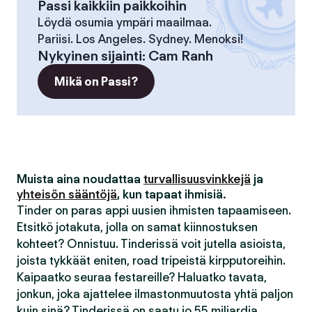
Passi kaikkiin paikkoihin
Löydä osumia ympäri maailmaa.
Pariisi. Los Angeles. Sydney. Menoksi!
Nykyinen sijainti
:
Cam Ranh
Mikä on Passi?
Muista aina noudattaa
turvallisuusvinkkejä
ja
yhteisön sääntöjä
, kun tapaat ihmisiä.
Tinder on paras appi uusien ihmisten tapaamiseen.
Etsitkö jotakuta, jolla on samat kiinnostuksen
kohteet? Onnistuu. Tinderissä voit jutella asioista,
joista tykkäät eniten, road tripeistä kirpputoreihin.
Kaipaatko seuraa festareille? Haluatko tavata,
jonkun, joka ajattelee ilmastonmuutosta yhtä paljon
kuin sinä? Tinderissä on saatu jo 55 miljardia