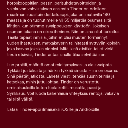
horoskooppitilan, passin, parisuhdetavoitteiden ja
valokuvan vahvistuksen ansiosta Tinder on edelleen
maailman suosituin deittailuappi, joka on saatavilla 190
maassa ja on tuonut meille yli 55 miljardia osumaa siitä
lähtien, kun otimme swaippauksen käyttöön. Jokaisen
osuman takana on oikea ihminen. Niin on aina ollut tarkoitus.
Täällä tapaat ihmisiä, joihin et olisi muuten törmännyt:
uuden ihastuksen, matkakaverin tai hitaasti syttyvän kipinän,
joka kasvaa joksikin aidoksi. Mitä ikinä etsitkin tai et vielä
tiedä etsiväsi, Tinder antaa sinulle tilaa selvittää sen.
Luo profiili, määritä omat mieltymyksesi ja ala swaipata.
Tykkäät jostakusta ja hänkin tykkää sinusta – se on osuma.
Sinä päätät jatkosta. Lähetä viesti, tehkää suunnitelmia ja
katsokaa, mihin juttu johtaa. Tinder on varustettu
ominaisuuksilla kuten tuplatreffit, musatila, passi ja
Synkkaus. Voit luoda kaikenlaisia yhteyksiä: rentoja, vakavia
tai siltä väliltä.
Lataa Tinder-appi ilmaiseksi iOS:lle ja Androidille.