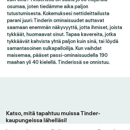
osumaa, joten tiedämme aika paljon
tutustumisesta. Kokemuksesi nettideittailusta
parani juuri: Tinderin ominaisuudet auttavat
saamaan enemmän näkyvyyttä, jotta ihmiset, joista
tykkäät, huomaavat sinut. Tapaa kavereita, jotka
tykkäävät kahvista yhtä paljon kuin sinä, tai löydä
samantasoinen sulkapalloilija. Kun vaihdat
maisemaa, pääset passi-ominaisuudella 190
maahan yli 40 kielellä. Tinderissä se onnistuu.
Katso, mitä tapahtuu muissa Tinder-
kaupungeissa lähelläsi!