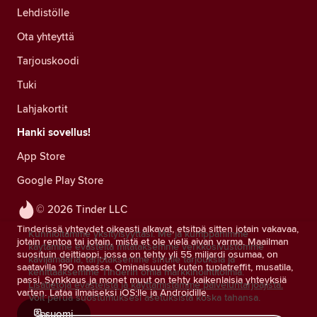
Lehdistölle
Ota yhteyttä
Tarjouskoodi
Tuki
Lahjakortit
Hanki sovellus!
App Store
Google Play Store
© 2026 Tinder LLC
Tinderissä yhteydet oikeasti alkavat, etsitpä sitten jotain vakavaa,
Kunnioitamme yksityisyyttäsi. Me ja kumppanimme
jotain rentoa tai jotain, mistä et ole vielä aivan varma. Maailman
käytämme evästeitä mitataksemme verkkosivustomme
suosituin deittiappi, jossa on tehty yli 55 miljardi osumaa, on
kävijämääriä, tarjotaksemme sinulle tarjouksia ja
saatavilla 190 maassa. Ominaisuudet kuten tuplatreffit, musatila,
kehittääksemme Tinderin omia markkinointitoimia.
passi, Synkkaus ja monet muut on tehty kaikenlaisia yhteyksiä
Lisätietoja evästeistä ja käyttämistämme palveluntarjoajista.
varten. Lataa ilmaiseksi iOS:lle ja Androidille.
Voit perua suostumuksesi asetuksista koska tahansa.
suomi