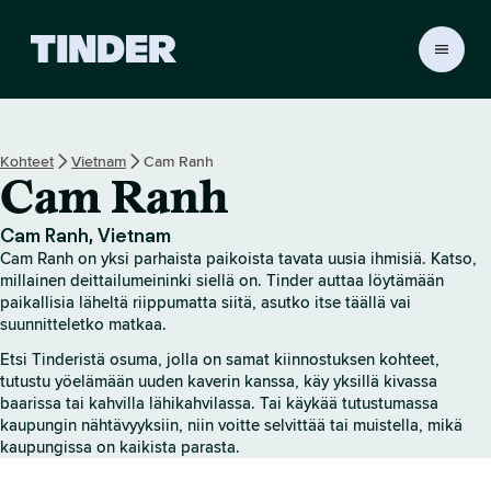
T
i
n
d
e
Kohteet
Vietnam
Cam Ranh
r
Cam Ranh
i
n
a
Cam Ranh, Vietnam
l
Cam Ranh on yksi parhaista paikoista tavata uusia ihmisiä. Katso,
o
millainen deittailumeininki siellä on. Tinder auttaa löytämään
i
paikallisia läheltä riippumatta siitä, asutko itse täällä vai
suunnitteletko matkaa.
t
u
Etsi Tinderistä osuma, jolla on samat kiinnostuksen kohteet,
s
tutustu yöelämään uuden kaverin kanssa, käy yksillä kivassa
s
baarissa tai kahvilla lähikahvilassa. Tai käykää tutustumassa
i
kaupungin nähtävyyksiin, niin voitte selvittää tai muistella, mikä
v
kaupungissa on kaikista parasta.
u