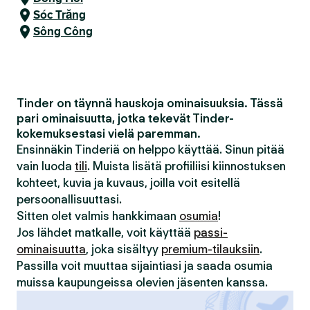
Sóc Trăng
Sông Công
Tinder on täynnä hauskoja ominaisuuksia. Tässä
pari ominaisuutta, jotka tekevät Tinder-
kokemuksestasi vielä paremman.
Ensinnäkin Tinderiä on helppo käyttää. Sinun pitää
vain luoda
tili
. Muista lisätä profiiliisi kiinnostuksen
kohteet, kuvia ja kuvaus, joilla voit esitellä
persoonallisuuttasi.
Sitten olet valmis hankkimaan
osumia
!
Jos lähdet matkalle, voit käyttää
passi-
ominaisuutta
, joka sisältyy
premium-tilauksiin
.
Passilla voit muuttaa sijaintiasi ja saada osumia
muissa kaupungeissa olevien jäsenten kanssa.