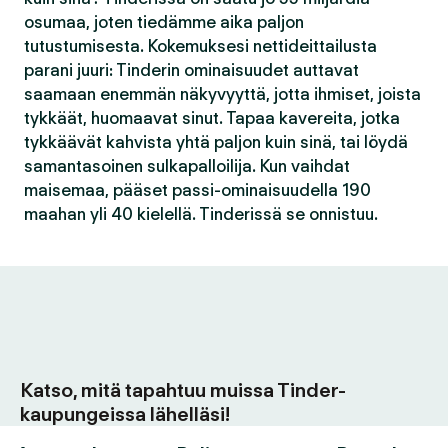
osumaa, joten tiedämme aika paljon
tutustumisesta. Kokemuksesi nettideittailusta
parani juuri: Tinderin ominaisuudet auttavat
saamaan enemmän näkyvyyttä, jotta ihmiset, joista
tykkäät, huomaavat sinut. Tapaa kavereita, jotka
tykkäävät kahvista yhtä paljon kuin sinä, tai löydä
samantasoinen sulkapalloilija. Kun vaihdat
maisemaa, pääset passi-ominaisuudella 190
maahan yli 40 kielellä. Tinderissä se onnistuu.
Katso, mitä tapahtuu muissa Tinder-
kaupungeissa lähelläsi!