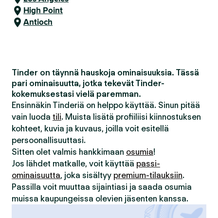
High Point
Antioch
Tinder on täynnä hauskoja ominaisuuksia. Tässä
pari ominaisuutta, jotka tekevät Tinder-
kokemuksestasi vielä paremman.
Ensinnäkin Tinderiä on helppo käyttää. Sinun pitää
vain luoda
tili
. Muista lisätä profiiliisi kiinnostuksen
kohteet, kuvia ja kuvaus, joilla voit esitellä
persoonallisuuttasi.
Sitten olet valmis hankkimaan
osumia
!
Jos lähdet matkalle, voit käyttää
passi-
ominaisuutta
, joka sisältyy
premium-tilauksiin
.
Passilla voit muuttaa sijaintiasi ja saada osumia
muissa kaupungeissa olevien jäsenten kanssa.