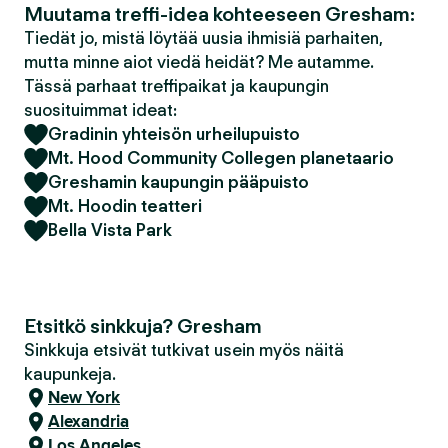
Muutama treffi-idea kohteeseen Gresham:
Tiedät jo, mistä löytää uusia ihmisiä parhaiten,
mutta minne aiot viedä heidät? Me autamme.
Tässä parhaat treffipaikat ja kaupungin
suosituimmat ideat:
Gradinin yhteisön urheilupuisto
Mt. Hood Community Collegen planetaario
Greshamin kaupungin pääpuisto
Mt. Hoodin teatteri
Bella Vista Park
Etsitkö sinkkuja? Gresham
Sinkkuja etsivät tutkivat usein myös näitä
kaupunkeja.
New York
Alexandria
Los Angeles