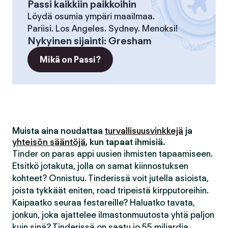
Passi kaikkiin paikkoihin
Löydä osumia ympäri maailmaa.
Pariisi. Los Angeles. Sydney. Menoksi!
Nykyinen sijainti
:
Gresham
Mikä on Passi?
Muista aina noudattaa
turvallisuusvinkkejä
ja
yhteisön sääntöjä
, kun tapaat ihmisiä.
Tinder on paras appi uusien ihmisten tapaamiseen.
Etsitkö jotakuta, jolla on samat kiinnostuksen
kohteet? Onnistuu. Tinderissä voit jutella asioista,
joista tykkäät eniten, road tripeistä kirpputoreihin.
Kaipaatko seuraa festareille? Haluatko tavata,
jonkun, joka ajattelee ilmastonmuutosta yhtä paljon
kuin sinä? Tinderissä on saatu jo 55 miljardia