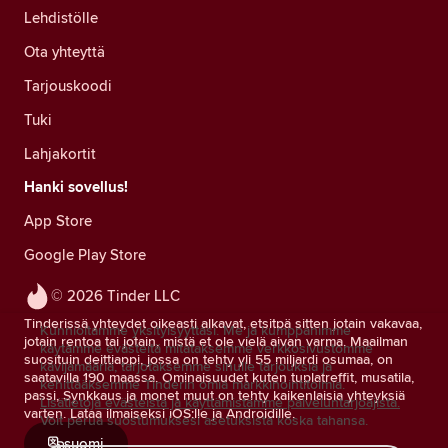
Lehdistölle
Ota yhteyttä
Tarjouskoodi
Tuki
Lahjakortit
Hanki sovellus!
App Store
Google Play Store
© 2026 Tinder LLC
Tinderissä yhteydet oikeasti alkavat, etsitpä sitten jotain vakavaa,
Kunnioitamme yksityisyyttäsi. Me ja kumppanimme
jotain rentoa tai jotain, mistä et ole vielä aivan varma. Maailman
käytämme evästeitä mitataksemme verkkosivustomme
suosituin deittiappi, jossa on tehty yli 55 miljardi osumaa, on
kävijämääriä, tarjotaksemme sinulle tarjouksia ja
saatavilla 190 maassa. Ominaisuudet kuten tuplatreffit, musatila,
kehittääksemme Tinderin omia markkinointitoimia.
passi, Synkkaus ja monet muut on tehty kaikenlaisia yhteyksiä
Lisätietoja evästeistä ja käyttämistämme palveluntarjoajista.
varten. Lataa ilmaiseksi iOS:lle ja Androidille.
Voit perua suostumuksesi asetuksista koska tahansa.
suomi