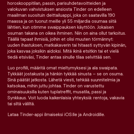
horoskooppitilan, passin, parisuhdetavoitteiden ja
valokuvan vahvistuksen ansiosta Tinder on edelleen
maailman suosituin deittailuappi, joka on saatavilla 190
maassa ja on tuonut meille yli 55 miljardia osumaa siitä
lähtien, kun otimme swaippauksen käyttöön. Jokaisen
osuman takana on oikea ihminen. Niin on aina ollut tarkoitus.
Täällä tapaat ihmisiä, joihin et olisi muuten törmännyt:
uuden ihastuksen, matkakaverin tai hitaasti syttyvän kipinän,
joka kasvaa joksikin aidoksi. Mitä ikinä etsitkin tai et vielä
tiedä etsiväsi, Tinder antaa sinulle tilaa selvittää sen.
Luo profiili, määritä omat mieltymyksesi ja ala swaipata.
Tykkäät jostakusta ja hänkin tykkää sinusta – se on osuma.
Sinä päätät jatkosta. Lähetä viesti, tehkää suunnitelmia ja
katsokaa, mihin juttu johtaa. Tinder on varustettu
ominaisuuksilla kuten tuplatreffit, musatila, passi ja
Synkkaus. Voit luoda kaikenlaisia yhteyksiä: rentoja, vakavia
tai siltä väliltä.
Lataa Tinder-appi ilmaiseksi iOS:lle ja Androidille.