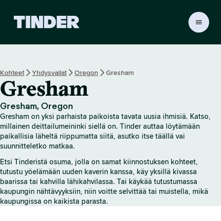
T
i
n
d
e
Kohteet
Yhdysvallat
Oregon
Gresham
r
Gresham
i
n
a
Gresham, Oregon
l
Gresham on yksi parhaista paikoista tavata uusia ihmisiä. Katso,
o
millainen deittailumeininki siellä on. Tinder auttaa löytämään
i
paikallisia läheltä riippumatta siitä, asutko itse täällä vai
suunnitteletko matkaa.
t
u
Etsi Tinderistä osuma, jolla on samat kiinnostuksen kohteet,
s
tutustu yöelämään uuden kaverin kanssa, käy yksillä kivassa
s
baarissa tai kahvilla lähikahvilassa. Tai käykää tutustumassa
i
kaupungin nähtävyyksiin, niin voitte selvittää tai muistella, mikä
v
kaupungissa on kaikista parasta.
u