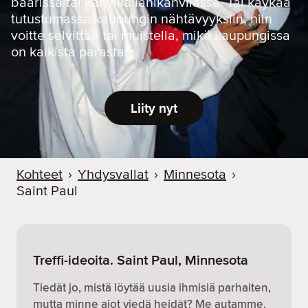
baarissa tai kahvilla lähikahvilassa. Tai käykää
tutustumassa kaupungin nähtävyyksiin, niin
voitte selvittää tai muistella, mikä kaupungissa
on kaikista parasta.
Liity nyt
Kohteet
›
Yhdysvallat
›
Minnesota
›
Saint Paul
Treffi-ideoita. Saint Paul, Minnesota
Tiedät jo, mistä löytää uusia ihmisiä parhaiten,
mutta minne aiot viedä heidät? Me autamme.