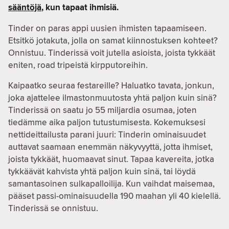
sääntöjä
, kun tapaat ihmisiä.
Tinder on paras appi uusien ihmisten tapaamiseen.
Etsitkö jotakuta, jolla on samat kiinnostuksen kohteet?
Onnistuu. Tinderissä voit jutella asioista, joista tykkäät
eniten, road tripeistä kirpputoreihin.
Kaipaatko seuraa festareille? Haluatko tavata, jonkun,
joka ajattelee ilmastonmuutosta yhtä paljon kuin sinä?
Tinderissä on saatu jo 55 miljardia osumaa, joten
tiedämme aika paljon tutustumisesta. Kokemuksesi
nettideittailusta parani juuri: Tinderin ominaisuudet
auttavat saamaan enemmän näkyvyyttä, jotta ihmiset,
joista tykkäät, huomaavat sinut. Tapaa kavereita, jotka
tykkäävät kahvista yhtä paljon kuin sinä, tai löydä
samantasoinen sulkapalloilija. Kun vaihdat maisemaa,
pääset passi-ominaisuudella 190 maahan yli 40 kielellä.
Tinderissä se onnistuu.