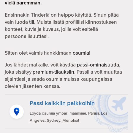
vielä paremman.
Ensinnäkin Tinderiä on helppo käyttää. Sinun pitää
vain luoda
tili
. Muista lisätä profiiliisi kiinnostuksen
kohteet, kuvia ja kuvaus, joilla voit esitellä
persoonallisuuttasi.
Sitten olet valmis hankkimaan
osumia
!
Jos lähdet matkalle, voit käyttää
passi-ominaisuutta
,
joka sisältyy
premium-tilauksiin
. Passilla voit muuttaa
sijaintiasi ja saada osumia muissa kaupungeissa
olevien jäsenten kanssa.
Passi kaikkiin paikkoihin
Löydä osumia ympäri maailmaa. Pariisi. Los
Angeles. Sydney. Menoksi!