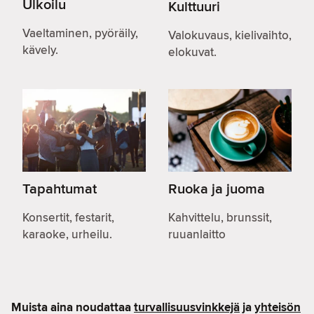
Ulkoilu
Kulttuuri
Vaeltaminen, pyöräily,
Valokuvaus, kielivaihto,
kävely.
elokuvat.
Tapahtumat
Ruoka ja juoma
Konsertit, festarit,
Kahvittelu, brunssit,
karaoke, urheilu.
ruuanlaitto
Muista aina noudattaa
turvallisuusvinkkejä
ja
yhteisön