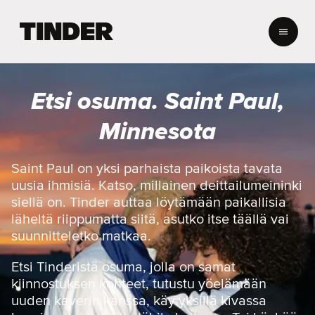
T
i
n
d
e
Etsi osuma. Saint Paul,
r
i
Minnesota
n
a
l
Saint Paul on yksi parhaista paikoista tavata
o
uusia ihmisiä. Katso, millainen deittailumeininki
i
siellä on. Tinder auttaa löytämään paikallisia
t
läheltä riippumatta siitä, asutko itse täällä vai
u
suunnitteletko matkaa.
s
s
i
Etsi Tinderistä osuma, jolla on samat
v
kiinnostuksen kohteet, tutustu yöelämään
u
uuden kaverin kanssa, käy yksillä kivassa