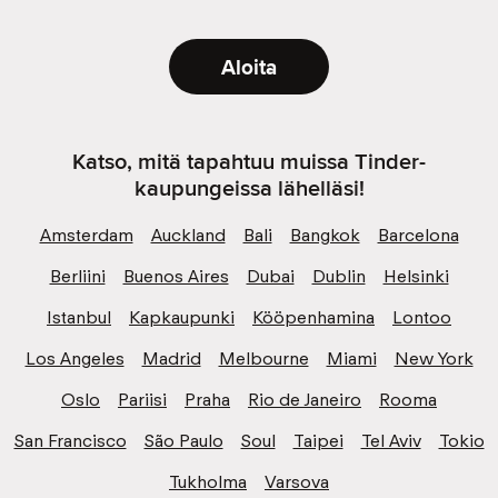
Aloita
Katso, mitä tapahtuu muissa Tinder-
kaupungeissa lähelläsi!
Amsterdam
Auckland
Bali
Bangkok
Barcelona
Berliini
Buenos Aires
Dubai
Dublin
Helsinki
Istanbul
Kapkaupunki
Kööpenhamina
Lontoo
Los Angeles
Madrid
Melbourne
Miami
New York
Oslo
Pariisi
Praha
Rio de Janeiro
Rooma
San Francisco
São Paulo
Soul
Taipei
Tel Aviv
Tokio
Tukholma
Varsova