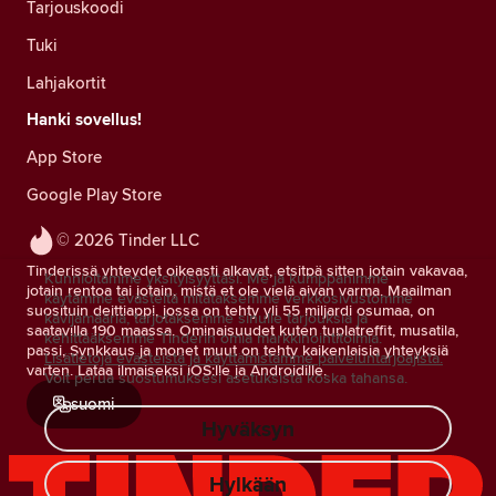
Tarjouskoodi
Tuki
Lahjakortit
Hanki sovellus!
App Store
Google Play Store
© 2026 Tinder LLC
Tinderissä yhteydet oikeasti alkavat, etsitpä sitten jotain vakavaa,
Kunnioitamme yksityisyyttäsi. Me ja kumppanimme
jotain rentoa tai jotain, mistä et ole vielä aivan varma. Maailman
käytämme evästeitä mitataksemme verkkosivustomme
suosituin deittiappi, jossa on tehty yli 55 miljardi osumaa, on
kävijämääriä, tarjotaksemme sinulle tarjouksia ja
saatavilla 190 maassa. Ominaisuudet kuten tuplatreffit, musatila,
kehittääksemme Tinderin omia markkinointitoimia.
passi, Synkkaus ja monet muut on tehty kaikenlaisia yhteyksiä
Lisätietoja evästeistä ja käyttämistämme palveluntarjoajista.
varten. Lataa ilmaiseksi iOS:lle ja Androidille.
Voit perua suostumuksesi asetuksista koska tahansa.
suomi
Hyväksyn
Hylkään