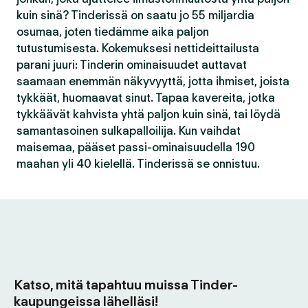
kuin sinä? Tinderissä on saatu jo 55 miljardia
osumaa, joten tiedämme aika paljon
tutustumisesta. Kokemuksesi nettideittailusta
parani juuri: Tinderin ominaisuudet auttavat
saamaan enemmän näkyvyyttä, jotta ihmiset, joista
tykkäät, huomaavat sinut. Tapaa kavereita, jotka
tykkäävät kahvista yhtä paljon kuin sinä, tai löydä
samantasoinen sulkapalloilija. Kun vaihdat
maisemaa, pääset passi-ominaisuudella 190
maahan yli 40 kielellä. Tinderissä se onnistuu.
Katso, mitä tapahtuu muissa Tinder-
kaupungeissa lähelläsi!