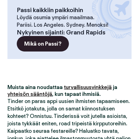
Passi kaikkiin paikkoihin
Löydä osumia ympäri maailmaa.
Pariisi. Los Angeles. Sydney. Menoksi!
Nykyinen sijainti
:
Grand Rapids
Mikä on Passi?
Muista aina noudattaa
turvallisuusvinkkejä
ja
yhteisön sääntöjä
, kun tapaat ihmisiä.
Tinder on paras appi uusien ihmisten tapaamiseen.
Etsitkö jotakuta, jolla on samat kiinnostuksen
kohteet? Onnistuu. Tinderissä voit jutella asioista,
joista tykkäät eniten, road tripeistä kirpputoreihin.
Kaipaatko seuraa festareille? Haluatko tavata,
jonkun, joka ajattelee ilmastonmuutosta yhtä paljon