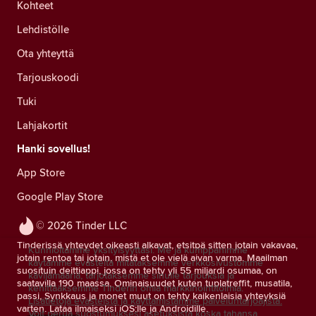
Kohteet
Lehdistölle
Ota yhteyttä
Tarjouskoodi
Tuki
Lahjakortit
Hanki sovellus!
App Store
Google Play Store
© 2026 Tinder LLC
Tinderissä yhteydet oikeasti alkavat, etsitpä sitten jotain vakavaa,
Kunnioitamme yksityisyyttäsi. Me ja kumppanimme
jotain rentoa tai jotain, mistä et ole vielä aivan varma. Maailman
käytämme evästeitä mitataksemme verkkosivustomme
suosituin deittiappi, jossa on tehty yli 55 miljardi osumaa, on
kävijämääriä, tarjotaksemme sinulle tarjouksia ja
saatavilla 190 maassa. Ominaisuudet kuten tuplatreffit, musatila,
kehittääksemme Tinderin omia markkinointitoimia.
passi, Synkkaus ja monet muut on tehty kaikenlaisia yhteyksiä
Lisätietoja evästeistä ja käyttämistämme palveluntarjoajista.
varten. Lataa ilmaiseksi iOS:lle ja Androidille.
Voit perua suostumuksesi asetuksista koska tahansa.