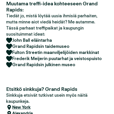
Muutama treffi-idea kohteeseen Grand
Rapids:
Tiedät jo, mistä löytää uusia ihmisiä parhaiten,
mutta minne aiot viedä heidät? Me autamme.
Tässä parhaat treffipaikat ja kaupungin
suosituimmat ideat:
John Ball eläintarha
Grand Rapidsin taidemuseo
Fulton Streetin maanviljelijöiden markkinat
Frederik Meijerin puutarhat ja veistospuisto
Grand Rapidsin julkinen museo
Etsitkö sinkkuja? Grand Rapids
Sinkkuja etsivät tutkivat usein myös näitä
kaupunkeja.
New York
Alexandria