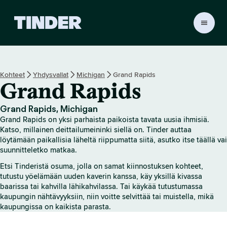
T
i
n
d
e
Kohteet
Yhdysvallat
Michigan
Grand Rapids
r
Grand Rapids
i
n
a
Grand Rapids, Michigan
l
Grand Rapids on yksi parhaista paikoista tavata uusia ihmisiä.
o
Katso, millainen deittailumeininki siellä on. Tinder auttaa
i
löytämään paikallisia läheltä riippumatta siitä, asutko itse täällä vai
suunnitteletko matkaa.
t
u
Etsi Tinderistä osuma, jolla on samat kiinnostuksen kohteet,
s
tutustu yöelämään uuden kaverin kanssa, käy yksillä kivassa
s
baarissa tai kahvilla lähikahvilassa. Tai käykää tutustumassa
i
kaupungin nähtävyyksiin, niin voitte selvittää tai muistella, mikä
v
kaupungissa on kaikista parasta.
u