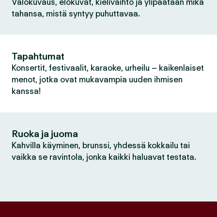
Valokuvaus, elokuvat, kielivaihto ja ylipäätään mikä
tahansa, mistä syntyy puhuttavaa.
Tapahtumat
Konsertit, festivaalit, karaoke, urheilu – kaikenlaiset
menot, jotka ovat mukavampia uuden ihmisen
kanssa!
Ruoka ja juoma
Kahvilla käyminen, brunssi, yhdessä kokkailu tai
vaikka se ravintola, jonka kaikki haluavat testata.