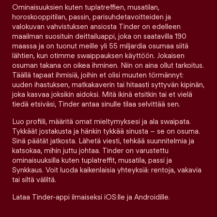
Ominaisuuksien kuten tuplatreffien, musatilan,
horoskooppitilan, passin, parisuhdetavoitteiden ja
valokuvan vahvistuksen ansiosta Tinder on edelleen
maailman suosituin deittailuappi, joka on saatavilla 190
maassa ja on tuonut meille yli 55 miljardia osumaa siitä
lähtien, kun otimme swaippauksen käyttöön. Jokaisen
osuman takana on oikea ihminen. Niin on aina ollut tarkoitus.
Täällä tapaat ihmisiä, joihin et olisi muuten törmännyt:
uuden ihastuksen, matkakaverin tai hitaasti syttyvän kipinän,
joka kasvaa joksikin aidoksi. Mitä ikinä etsitkin tai et vielä
tiedä etsiväsi, Tinder antaa sinulle tilaa selvittää sen.
Luo profiili, määritä omat mieltymyksesi ja ala swaipata.
Tykkäät jostakusta ja hänkin tykkää sinusta – se on osuma.
Sinä päätät jatkosta. Lähetä viesti, tehkää suunnitelmia ja
katsokaa, mihin juttu johtaa. Tinder on varustettu
ominaisuuksilla kuten tuplatreffit, musatila, passi ja
Synkkaus. Voit luoda kaikenlaisia yhteyksiä: rentoja, vakavia
tai siltä väliltä.
Lataa Tinder-appi ilmaiseksi iOS:lle ja Androidille.