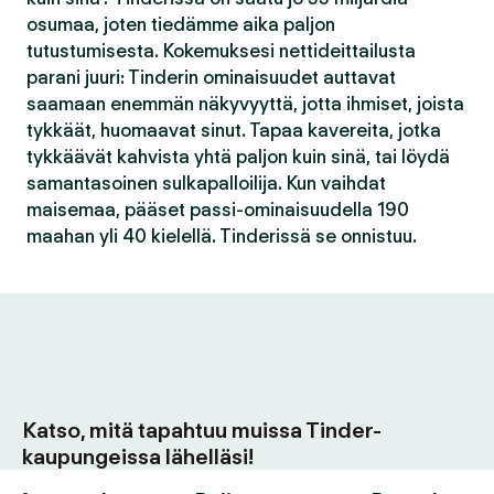
osumaa, joten tiedämme aika paljon
tutustumisesta. Kokemuksesi nettideittailusta
parani juuri: Tinderin ominaisuudet auttavat
saamaan enemmän näkyvyyttä, jotta ihmiset, joista
tykkäät, huomaavat sinut. Tapaa kavereita, jotka
tykkäävät kahvista yhtä paljon kuin sinä, tai löydä
samantasoinen sulkapalloilija. Kun vaihdat
maisemaa, pääset passi-ominaisuudella 190
maahan yli 40 kielellä. Tinderissä se onnistuu.
Katso, mitä tapahtuu muissa Tinder-
kaupungeissa lähelläsi!