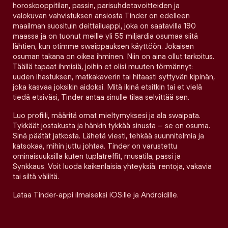
horoskooppitilan, passin, parisuhdetavoitteiden ja
valokuvan vahvistuksen ansiosta Tinder on edelleen
maailman suosituin deittailuappi, joka on saatavilla 190
maassa ja on tuonut meille yli 55 miljardia osumaa siitä
lähtien, kun otimme swaippauksen käyttöön. Jokaisen
osuman takana on oikea ihminen. Niin on aina ollut tarkoitus.
Täällä tapaat ihmisiä, joihin et olisi muuten törmännyt:
uuden ihastuksen, matkakaverin tai hitaasti syttyvän kipinän,
joka kasvaa joksikin aidoksi. Mitä ikinä etsitkin tai et vielä
tiedä etsiväsi, Tinder antaa sinulle tilaa selvittää sen.
Luo profiili, määritä omat mieltymyksesi ja ala swaipata.
Tykkäät jostakusta ja hänkin tykkää sinusta – se on osuma.
Sinä päätät jatkosta. Lähetä viesti, tehkää suunnitelmia ja
katsokaa, mihin juttu johtaa. Tinder on varustettu
ominaisuuksilla kuten tuplatreffit, musatila, passi ja
Synkkaus. Voit luoda kaikenlaisia yhteyksiä: rentoja, vakavia
tai siltä väliltä.
Lataa Tinder-appi ilmaiseksi iOS:lle ja Androidille.