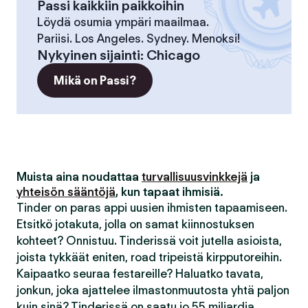
Passi kaikkiin paikkoihin
Löydä osumia ympäri maailmaa.
Pariisi. Los Angeles. Sydney. Menoksi!
Nykyinen sijainti
:
Chicago
Mikä on Passi?
Muista aina noudattaa
turvallisuusvinkkejä
ja
yhteisön sääntöjä
, kun tapaat ihmisiä.
Tinder on paras appi uusien ihmisten tapaamiseen.
Etsitkö jotakuta, jolla on samat kiinnostuksen
kohteet? Onnistuu. Tinderissä voit jutella asioista,
joista tykkäät eniten, road tripeistä kirpputoreihin.
Kaipaatko seuraa festareille? Haluatko tavata,
jonkun, joka ajattelee ilmastonmuutosta yhtä paljon
kuin sinä? Tinderissä on saatu jo 55 miljardia