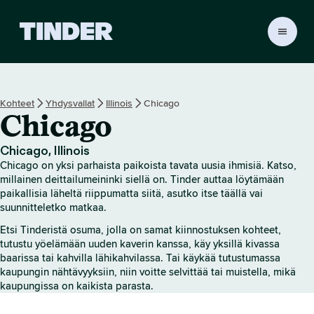
T
i
n
d
e
Kohteet
Yhdysvallat
Illinois
Chicago
r
Chicago
i
n
a
Chicago, Illinois
l
Chicago on yksi parhaista paikoista tavata uusia ihmisiä. Katso,
o
millainen deittailumeininki siellä on. Tinder auttaa löytämään
i
paikallisia läheltä riippumatta siitä, asutko itse täällä vai
suunnitteletko matkaa.
t
u
Etsi Tinderistä osuma, jolla on samat kiinnostuksen kohteet,
s
tutustu yöelämään uuden kaverin kanssa, käy yksillä kivassa
s
baarissa tai kahvilla lähikahvilassa. Tai käykää tutustumassa
i
kaupungin nähtävyyksiin, niin voitte selvittää tai muistella, mikä
v
kaupungissa on kaikista parasta.
u