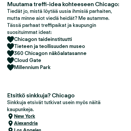
Muutama treffi-idea kohteeseen Chicago:
Tiedät jo, mistä löytää uusia ihmisiä parhaiten,
mutta minne aiot viedä heidät? Me autamme.
Tässä parhaat treffipaikat ja kaupungin
suosituimmat ideat:
Chicagon taideinstituutti
Tieteen ja teollisuuden museo
360 Chicagon näköalatasanne
Cloud Gate
Millennium Park
Etsitkö sinkkuja? Chicago
Sinkkuja etsivät tutkivat usein myös näitä
kaupunkeja.
New York
Alexandria
Los Angeles