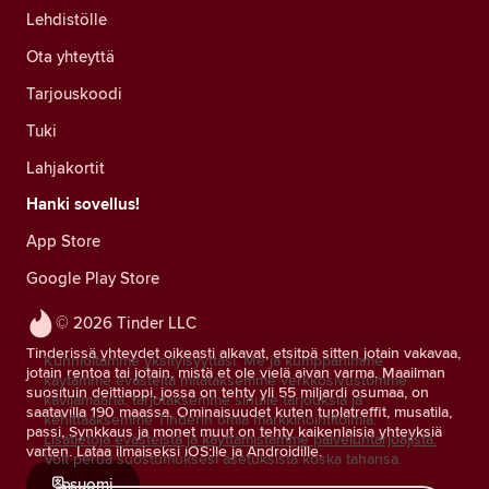
Lehdistölle
Ota yhteyttä
Tarjouskoodi
Tuki
Lahjakortit
Hanki sovellus!
App Store
Google Play Store
© 2026 Tinder LLC
Tinderissä yhteydet oikeasti alkavat, etsitpä sitten jotain vakavaa,
Kunnioitamme yksityisyyttäsi. Me ja kumppanimme
jotain rentoa tai jotain, mistä et ole vielä aivan varma. Maailman
käytämme evästeitä mitataksemme verkkosivustomme
suosituin deittiappi, jossa on tehty yli 55 miljardi osumaa, on
kävijämääriä, tarjotaksemme sinulle tarjouksia ja
saatavilla 190 maassa. Ominaisuudet kuten tuplatreffit, musatila,
kehittääksemme Tinderin omia markkinointitoimia.
passi, Synkkaus ja monet muut on tehty kaikenlaisia yhteyksiä
Lisätietoja evästeistä ja käyttämistämme palveluntarjoajista.
varten. Lataa ilmaiseksi iOS:lle ja Androidille.
Voit perua suostumuksesi asetuksista koska tahansa.
suomi