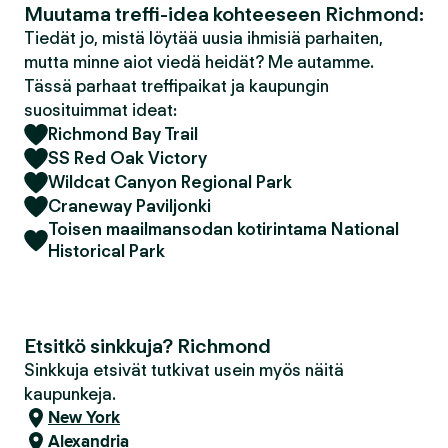
Muutama treffi-idea kohteeseen Richmond:
Tiedät jo, mistä löytää uusia ihmisiä parhaiten,
mutta minne aiot viedä heidät? Me autamme.
Tässä parhaat treffipaikat ja kaupungin
suosituimmat ideat:
Richmond Bay Trail
SS Red Oak Victory
Wildcat Canyon Regional Park
Craneway Paviljonki
Toisen maailmansodan kotirintama National
Historical Park
Etsitkö sinkkuja? Richmond
Sinkkuja etsivät tutkivat usein myös näitä
kaupunkeja.
New York
Alexandria