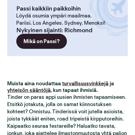
Passi kaikkiin paikkoihin
Löydä osumia ympäri maailmaa.
Pariisi. Los Angeles. Sydney. Menoksi!
Nykyinen sijainti
:
Richmond
Mikä on Passi?
Muista aina noudattaa
turvallisuusvinkkejä
ja
yhteisön sääntöjä
, kun tapaat ihmisiä.
Tinder on paras appi uusien ihmisten tapaamiseen.
Etsitkö jotakuta, jolla on samat kiinnostuksen
kohteet? Onnistuu. Tinderissä voit jutella asioista,
joista tykkäät eniten, road tripeistä kirpputoreihin.
Kaipaatko seuraa festareille? Haluatko tavata,
jonkun, joka ajattelee ilmastonmuutosta yhtä paljon