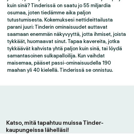
kuin sinä? Tinderissä on saatu jo 55 miljardia
osumaa, joten tiedämme aika paljon
tutustumisesta. Kokemuksesi nettideittailusta
parani juuri: Tinderin ominaisuudet auttavat
saamaan enemmän näkyvyyttä, jotta ihmiset, joista
tykkäät, huomaavat sinut. Tapaa kavereita, jotka
tykkäävät kahvista yhtä paljon kuin sinä, tai löydä
samantasoinen sulkapalloilija. Kun vaihdat
maisemaa, pääset passi-ominaisuudella 190
maahan yli 40 kielellä. Tinderissä se onnistuu.
Katso, mitä tapahtuu muissa Tinder-
kaupungeissa lähelläsi!