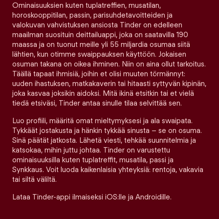
Ominaisuuksien kuten tuplatreffien, musatilan,
horoskooppitilan, passin, parisuhdetavoitteiden ja
valokuvan vahvistuksen ansiosta Tinder on edelleen
maailman suosituin deittailuappi, joka on saatavilla 190
maassa ja on tuonut meille yli 55 miljardia osumaa siitä
lähtien, kun otimme swaippauksen käyttöön. Jokaisen
osuman takana on oikea ihminen. Niin on aina ollut tarkoitus.
Täällä tapaat ihmisiä, joihin et olisi muuten törmännyt:
uuden ihastuksen, matkakaverin tai hitaasti syttyvän kipinän,
joka kasvaa joksikin aidoksi. Mitä ikinä etsitkin tai et vielä
tiedä etsiväsi, Tinder antaa sinulle tilaa selvittää sen.
Luo profiili, määritä omat mieltymyksesi ja ala swaipata.
Tykkäät jostakusta ja hänkin tykkää sinusta – se on osuma.
Sinä päätät jatkosta. Lähetä viesti, tehkää suunnitelmia ja
katsokaa, mihin juttu johtaa. Tinder on varustettu
ominaisuuksilla kuten tuplatreffit, musatila, passi ja
Synkkaus. Voit luoda kaikenlaisia yhteyksiä: rentoja, vakavia
tai siltä väliltä.
Lataa Tinder-appi ilmaiseksi iOS:lle ja Androidille.