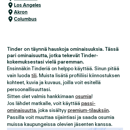
Los Angeles
Akron
Columbus
Tinder on täynnä hauskoja ominaisuuksia. Tässä
pari ominaisuutta, jotka tekevät Tinder-
kokemuksestasi vielä paremman.
Ensinnäkin Tinderiä on helppo käyttää. Sinun pitää
vain luoda
tili
. Muista lisätä profiiliisi kiinnostuksen
kohteet, kuvia ja kuvaus, joilla voit esitellä
persoonallisuuttasi.
Sitten olet valmis hankkimaan
osumia
!
Jos lähdet matkalle, voit käyttää
passi-
ominaisuutta
, joka sisältyy
premium-tilauksiin
.
Passilla voit muuttaa sijaintiasi ja saada osumia
muissa kaupungeissa olevien jäsenten kanssa.