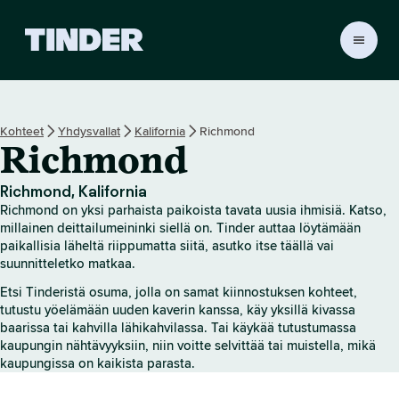
T
i
n
d
e
Kohteet
Yhdysvallat
Kalifornia
Richmond
r
Richmond
i
n
a
Richmond, Kalifornia
l
Richmond on yksi parhaista paikoista tavata uusia ihmisiä. Katso,
o
millainen deittailumeininki siellä on. Tinder auttaa löytämään
i
paikallisia läheltä riippumatta siitä, asutko itse täällä vai
suunnitteletko matkaa.
t
u
Etsi Tinderistä osuma, jolla on samat kiinnostuksen kohteet,
s
tutustu yöelämään uuden kaverin kanssa, käy yksillä kivassa
s
baarissa tai kahvilla lähikahvilassa. Tai käykää tutustumassa
i
kaupungin nähtävyyksiin, niin voitte selvittää tai muistella, mikä
v
kaupungissa on kaikista parasta.
u