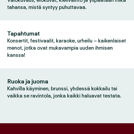
Valokuvaus, elokuvat, kielivaihto ja ylipäätään mikä
tahansa, mistä syntyy puhuttavaa.
Tapahtumat
Konsertit, festivaalit, karaoke, urheilu – kaikenlaiset
menot, jotka ovat mukavampia uuden ihmisen
kanssa!
Ruoka ja juoma
Kahvilla käyminen, brunssi, yhdessä kokkailu tai
vaikka se ravintola, jonka kaikki haluavat testata.