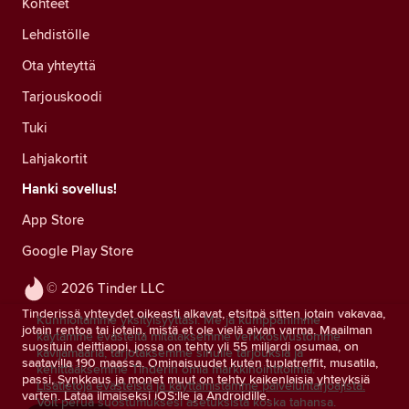
Kohteet
Lehdistölle
Ota yhteyttä
Tarjouskoodi
Tuki
Lahjakortit
Hanki sovellus!
App Store
Google Play Store
© 2026 Tinder LLC
Tinderissä yhteydet oikeasti alkavat, etsitpä sitten jotain vakavaa,
Kunnioitamme yksityisyyttäsi. Me ja kumppanimme
jotain rentoa tai jotain, mistä et ole vielä aivan varma. Maailman
käytämme evästeitä mitataksemme verkkosivustomme
suosituin deittiappi, jossa on tehty yli 55 miljardi osumaa, on
kävijämääriä, tarjotaksemme sinulle tarjouksia ja
saatavilla 190 maassa. Ominaisuudet kuten tuplatreffit, musatila,
kehittääksemme Tinderin omia markkinointitoimia.
passi, Synkkaus ja monet muut on tehty kaikenlaisia yhteyksiä
Lisätietoja evästeistä ja käyttämistämme palveluntarjoajista.
varten. Lataa ilmaiseksi iOS:lle ja Androidille.
Voit perua suostumuksesi asetuksista koska tahansa.