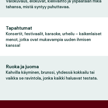
Valokuvaus, elokuvat, kielivaihto ja ylipäätään mikä
tahansa, mistä syntyy puhuttavaa.
Tapahtumat
Konsertit, festivaalit, karaoke, urheilu – kaikenlaiset
menot, jotka ovat mukavampia uuden ihmisen
kanssa!
Ruoka ja juoma
Kahvilla käyminen, brunssi, yhdessä kokkailu tai
vaikka se ravintola, jonka kaikki haluavat testata.