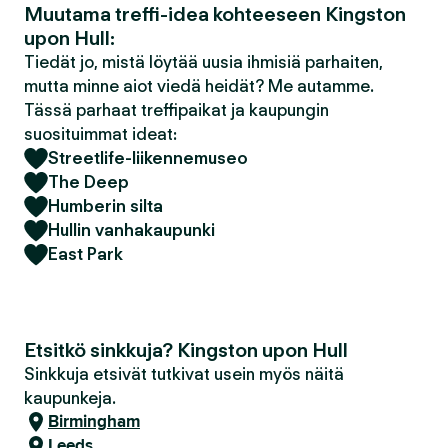
Muutama treffi-idea kohteeseen Kingston
upon Hull:
Tiedät jo, mistä löytää uusia ihmisiä parhaiten,
mutta minne aiot viedä heidät? Me autamme.
Tässä parhaat treffipaikat ja kaupungin
suosituimmat ideat:
Streetlife-liikennemuseo
The Deep
Humberin silta
Hullin vanhakaupunki
East Park
Etsitkö sinkkuja? Kingston upon Hull
Sinkkuja etsivät tutkivat usein myös näitä
kaupunkeja.
Birmingham
Leeds