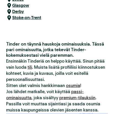
Glasgow
Derby
Stoke-on-Trent
Tinder on täynnä hauskoja ominaisuuksia. Tässä
pari ominaisuutta, jotka tekevät Tinder-
kokemuksestasi vielä paremman.
Ensinnäkin Tinderiä on helppo käyttää. Sinun pitää
vain luoda
tili
. Muista lisätä profiiliisi kiinnostuksen
kohteet, kuvia ja kuvaus, joilla voit esitellä
persoonallisuuttasi.
Sitten olet valmis hankkimaan
osumia
!
Jos lähdet matkalle, voit käyttää
passi-
ominaisuutta
, joka sisältyy
premium-tilauksiin
.
Passilla voit muuttaa sijaintiasi ja saada osumia
muissa kaupungeissa olevien jäsenten kanssa.