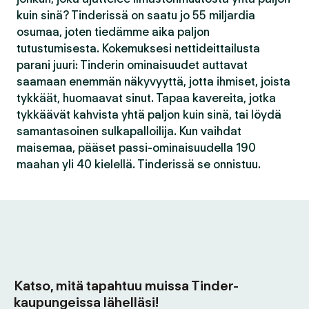
kuin sinä? Tinderissä on saatu jo 55 miljardia
osumaa, joten tiedämme aika paljon
tutustumisesta. Kokemuksesi nettideittailusta
parani juuri: Tinderin ominaisuudet auttavat
saamaan enemmän näkyvyyttä, jotta ihmiset, joista
tykkäät, huomaavat sinut. Tapaa kavereita, jotka
tykkäävät kahvista yhtä paljon kuin sinä, tai löydä
samantasoinen sulkapalloilija. Kun vaihdat
maisemaa, pääset passi-ominaisuudella 190
maahan yli 40 kielellä. Tinderissä se onnistuu.
Katso, mitä tapahtuu muissa Tinder-
kaupungeissa lähelläsi!