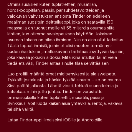
Ominaisuuksien kuten tuplatreffien, musatilan,
horoskooppitilan, passin, parisuhdetavoitteiden ja
valokuvan vahvistuksen ansiosta Tinder on edelleen
maailman suosituin deittailuappi, joka on saatavilla 190
maassa ja on tuonut meille yli 55 miljardia osumaa siitä
lähtien, kun otimme swaippauksen käyttöön. Jokaisen
osuman takana on oikea ihminen. Niin on aina ollut tarkoitus.
Täällä tapaat ihmisiä, joihin et olisi muuten törmännyt:
uuden ihastuksen, matkakaverin tai hitaasti syttyvän kipinän,
joka kasvaa joksikin aidoksi. Mitä ikinä etsitkin tai et vielä
tiedä etsiväsi, Tinder antaa sinulle tilaa selvittää sen.
Luo profiili, määritä omat mieltymyksesi ja ala swaipata.
Tykkäät jostakusta ja hänkin tykkää sinusta – se on osuma.
Sinä päätät jatkosta. Lähetä viesti, tehkää suunnitelmia ja
katsokaa, mihin juttu johtaa. Tinder on varustettu
ominaisuuksilla kuten tuplatreffit, musatila, passi ja
Synkkaus. Voit luoda kaikenlaisia yhteyksiä: rentoja, vakavia
tai siltä väliltä.
Lataa Tinder-appi ilmaiseksi iOS:lle ja Androidille.