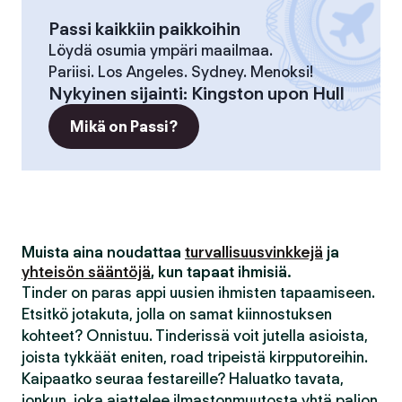
Passi kaikkiin paikkoihin
Löydä osumia ympäri maailmaa.
Pariisi. Los Angeles. Sydney. Menoksi!
Nykyinen sijainti
:
Kingston upon Hull
Mikä on Passi?
Muista aina noudattaa
turvallisuusvinkkejä
ja
yhteisön sääntöjä
, kun tapaat ihmisiä.
Tinder on paras appi uusien ihmisten tapaamiseen.
Etsitkö jotakuta, jolla on samat kiinnostuksen
kohteet? Onnistuu. Tinderissä voit jutella asioista,
joista tykkäät eniten, road tripeistä kirpputoreihin.
Kaipaatko seuraa festareille? Haluatko tavata,
jonkun, joka ajattelee ilmastonmuutosta yhtä paljon