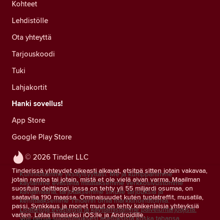
Kohteet
Lehdistölle
Ota yhteyttä
Tarjouskoodi
Tuki
Lahjakortit
Hanki sovellus!
App Store
Google Play Store
© 2026 Tinder LLC
Tinderissä yhteydet oikeasti alkavat, etsitpä sitten jotain vakavaa,
Kunnioitamme yksityisyyttäsi. Me ja kumppanimme
jotain rentoa tai jotain, mistä et ole vielä aivan varma. Maailman
käytämme evästeitä mitataksemme verkkosivustomme
suosituin deittiappi, jossa on tehty yli 55 miljardi osumaa, on
kävijämääriä, tarjotaksemme sinulle tarjouksia ja
saatavilla 190 maassa. Ominaisuudet kuten tuplatreffit, musatila,
kehittääksemme Tinderin omia markkinointitoimia.
passi, Synkkaus ja monet muut on tehty kaikenlaisia yhteyksiä
Lisätietoja evästeistä ja käyttämistämme palveluntarjoajista.
varten. Lataa ilmaiseksi iOS:lle ja Androidille.
Voit perua suostumuksesi asetuksista koska tahansa.