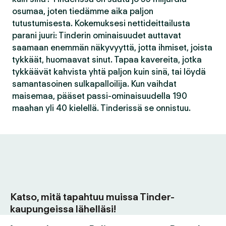
osumaa, joten tiedämme aika paljon
tutustumisesta. Kokemuksesi nettideittailusta
parani juuri: Tinderin ominaisuudet auttavat
saamaan enemmän näkyvyyttä, jotta ihmiset, joista
tykkäät, huomaavat sinut. Tapaa kavereita, jotka
tykkäävät kahvista yhtä paljon kuin sinä, tai löydä
samantasoinen sulkapalloilija. Kun vaihdat
maisemaa, pääset passi-ominaisuudella 190
maahan yli 40 kielellä. Tinderissä se onnistuu.
Katso, mitä tapahtuu muissa Tinder-
kaupungeissa lähelläsi!