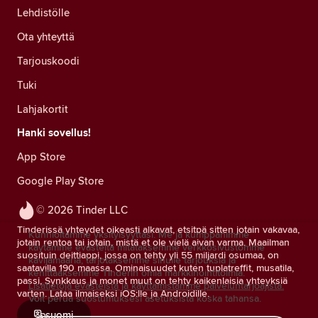
Lehdistölle
Ota yhteyttä
Tarjouskoodi
Tuki
Lahjakortit
Hanki sovellus!
App Store
Google Play Store
© 2026 Tinder LLC
Tinderissä yhteydet oikeasti alkavat, etsitpä sitten jotain vakavaa,
Kunnioitamme yksityisyyttäsi. Me ja kumppanimme
jotain rentoa tai jotain, mistä et ole vielä aivan varma. Maailman
käytämme evästeitä mitataksemme verkkosivustomme
suosituin deittiappi, jossa on tehty yli 55 miljardi osumaa, on
kävijämääriä, tarjotaksemme sinulle tarjouksia ja
saatavilla 190 maassa. Ominaisuudet kuten tuplatreffit, musatila,
kehittääksemme Tinderin omia markkinointitoimia.
passi, Synkkaus ja monet muut on tehty kaikenlaisia yhteyksiä
Lisätietoja evästeistä ja käyttämistämme palveluntarjoajista.
varten. Lataa ilmaiseksi iOS:lle ja Androidille.
Voit perua suostumuksesi asetuksista koska tahansa.
suomi