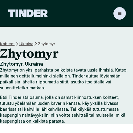
T
i
n
d
e
Kohteet
Ukraina
Zhytomyr
r
Zhytomyr
i
n
a
Zhytomyr, Ukraina
l
Zhytomyr on yksi parhaista paikoista tavata uusia ihmisiä. Katso,
o
millainen deittailumeininki siellä on. Tinder auttaa löytämään
i
paikallisia läheltä riippumatta siitä, asutko itse täällä vai
suunnitteletko matkaa.
t
u
Etsi Tinderistä osuma, jolla on samat kiinnostuksen kohteet,
s
tutustu yöelämään uuden kaverin kanssa, käy yksillä kivassa
s
baarissa tai kahvilla lähikahvilassa. Tai käykää tutustumassa
i
kaupungin nähtävyyksiin, niin voitte selvittää tai muistella, mikä
v
kaupungissa on kaikista parasta.
u