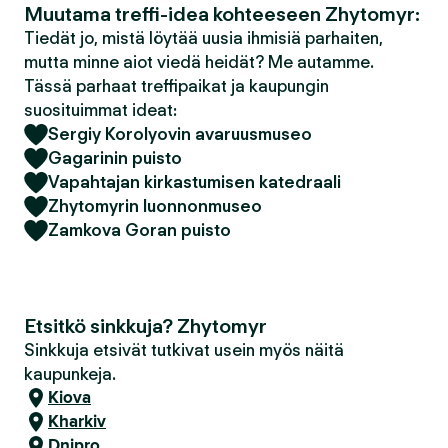
Muutama treffi-idea kohteeseen Zhytomyr:
Tiedät jo, mistä löytää uusia ihmisiä parhaiten,
mutta minne aiot viedä heidät? Me autamme.
Tässä parhaat treffipaikat ja kaupungin
suosituimmat ideat:
Sergiy Korolyovin avaruusmuseo
Gagarinin puisto
Vapahtajan kirkastumisen katedraali
Zhytomyrin luonnonmuseo
Zamkova Goran puisto
Etsitkö sinkkuja? Zhytomyr
Sinkkuja etsivät tutkivat usein myös näitä
kaupunkeja.
Kiova
Kharkiv
Dnipro