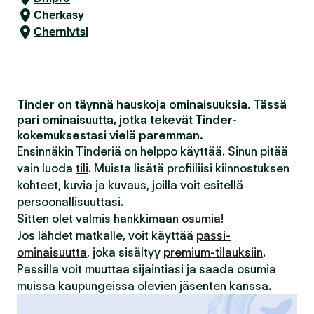
Cherkasy
Chernivtsi
Tinder on täynnä hauskoja ominaisuuksia. Tässä
pari ominaisuutta, jotka tekevät Tinder-
kokemuksestasi vielä paremman.
Ensinnäkin Tinderiä on helppo käyttää. Sinun pitää
vain luoda
tili
. Muista lisätä profiiliisi kiinnostuksen
kohteet, kuvia ja kuvaus, joilla voit esitellä
persoonallisuuttasi.
Sitten olet valmis hankkimaan
osumia
!
Jos lähdet matkalle, voit käyttää
passi-
ominaisuutta
, joka sisältyy
premium-tilauksiin
.
Passilla voit muuttaa sijaintiasi ja saada osumia
muissa kaupungeissa olevien jäsenten kanssa.