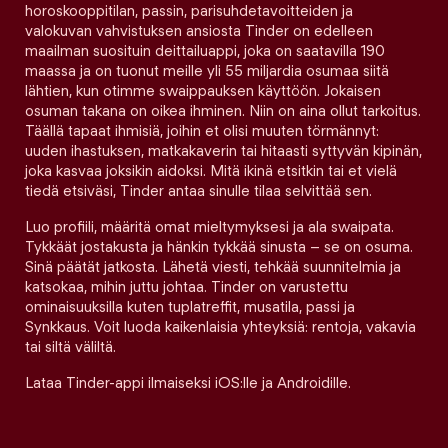
horoskooppitilan, passin, parisuhdetavoitteiden ja
valokuvan vahvistuksen ansiosta Tinder on edelleen
maailman suosituin deittailuappi, joka on saatavilla 190
maassa ja on tuonut meille yli 55 miljardia osumaa siitä
lähtien, kun otimme swaippauksen käyttöön. Jokaisen
osuman takana on oikea ihminen. Niin on aina ollut tarkoitus.
Täällä tapaat ihmisiä, joihin et olisi muuten törmännyt:
uuden ihastuksen, matkakaverin tai hitaasti syttyvän kipinän,
joka kasvaa joksikin aidoksi. Mitä ikinä etsitkin tai et vielä
tiedä etsiväsi, Tinder antaa sinulle tilaa selvittää sen.
Luo profiili, määritä omat mieltymyksesi ja ala swaipata.
Tykkäät jostakusta ja hänkin tykkää sinusta – se on osuma.
Sinä päätät jatkosta. Lähetä viesti, tehkää suunnitelmia ja
katsokaa, mihin juttu johtaa. Tinder on varustettu
ominaisuuksilla kuten tuplatreffit, musatila, passi ja
Synkkaus. Voit luoda kaikenlaisia yhteyksiä: rentoja, vakavia
tai siltä väliltä.
Lataa Tinder-appi ilmaiseksi iOS:lle ja Androidille.