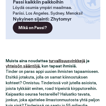
Passi kaikkiin paikkoihin
Löydä osumia ympäri maailmaa.
Pariisi. Los Angeles. Sydney. Menoksi!
Nykyinen sijainti
:
Zhytomyr
Mikä on Passi?
Muista aina noudattaa
turvallisuusvinkkejä
ja
yhteisön sääntöjä
, kun tapaat ihmisiä.
Tinder on paras appi uusien ihmisten tapaamiseen.
Etsitkö jotakuta, jolla on samat kiinnostuksen
kohteet? Onnistuu. Tinderissä voit jutella asioista,
joista tykkäät eniten, road tripeistä kirpputoreihin.
Kaipaatko seuraa festareille? Haluatko tavata,
jonkun, joka ajattelee ilmastonmuutosta yhtä paljon
kuin sinä? Tinderissä on saatu jo 55 miljardia