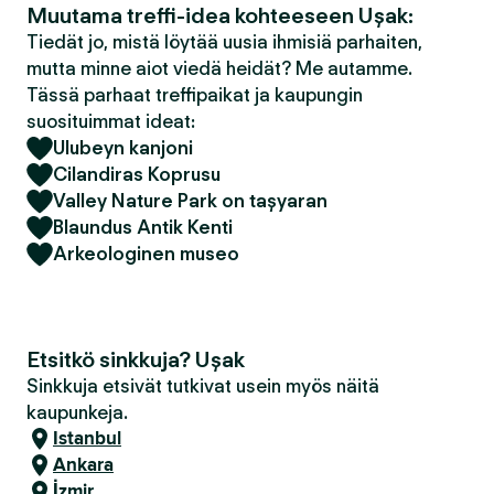
Muutama treffi-idea kohteeseen Uşak:
Tiedät jo, mistä löytää uusia ihmisiä parhaiten,
mutta minne aiot viedä heidät? Me autamme.
Tässä parhaat treffipaikat ja kaupungin
suosituimmat ideat:
Ulubeyn kanjoni
Cilandiras Koprusu
Valley Nature Park on taşyaran
Blaundus Antik Kenti
Arkeologinen museo
Etsitkö sinkkuja? Uşak
Sinkkuja etsivät tutkivat usein myös näitä
kaupunkeja.
Istanbul
Ankara
İzmir