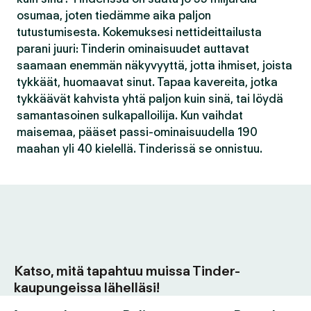
osumaa, joten tiedämme aika paljon
tutustumisesta. Kokemuksesi nettideittailusta
parani juuri: Tinderin ominaisuudet auttavat
saamaan enemmän näkyvyyttä, jotta ihmiset, joista
tykkäät, huomaavat sinut. Tapaa kavereita, jotka
tykkäävät kahvista yhtä paljon kuin sinä, tai löydä
samantasoinen sulkapalloilija. Kun vaihdat
maisemaa, pääset passi-ominaisuudella 190
maahan yli 40 kielellä. Tinderissä se onnistuu.
Katso, mitä tapahtuu muissa Tinder-
kaupungeissa lähelläsi!