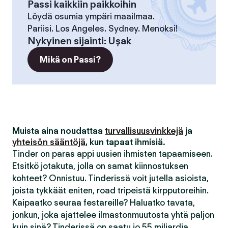
Passi kaikkiin paikkoihin
Löydä osumia ympäri maailmaa.
Pariisi. Los Angeles. Sydney. Menoksi!
Nykyinen sijainti
:
Uşak
Mikä on Passi?
Muista aina noudattaa
turvallisuusvinkkejä
ja
yhteisön sääntöjä
, kun tapaat ihmisiä.
Tinder on paras appi uusien ihmisten tapaamiseen.
Etsitkö jotakuta, jolla on samat kiinnostuksen
kohteet? Onnistuu. Tinderissä voit jutella asioista,
joista tykkäät eniten, road tripeistä kirpputoreihin.
Kaipaatko seuraa festareille? Haluatko tavata,
jonkun, joka ajattelee ilmastonmuutosta yhtä paljon
kuin sinä? Tinderissä on saatu jo 55 miljardia