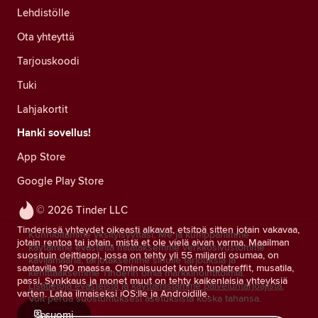
Lehdistölle
Ota yhteyttä
Tarjouskoodi
Tuki
Lahjakortit
Hanki sovellus!
App Store
Google Play Store
© 2026 Tinder LLC
Tinderissä yhteydet oikeasti alkavat, etsitpä sitten jotain vakavaa,
Kunnioitamme yksityisyyttäsi. Me ja kumppanimme
jotain rentoa tai jotain, mistä et ole vielä aivan varma. Maailman
käytämme evästeitä mitataksemme verkkosivustomme
suosituin deittiappi, jossa on tehty yli 55 miljardi osumaa, on
kävijämääriä, tarjotaksemme sinulle tarjouksia ja
saatavilla 190 maassa. Ominaisuudet kuten tuplatreffit, musatila,
kehittääksemme Tinderin omia markkinointitoimia.
passi, Synkkaus ja monet muut on tehty kaikenlaisia yhteyksiä
Lisätietoja evästeistä ja käyttämistämme palveluntarjoajista.
varten. Lataa ilmaiseksi iOS:lle ja Androidille.
Voit perua suostumuksesi asetuksista koska tahansa.
suomi