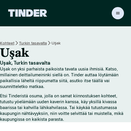
T
i
n
d
e
Kohteet
Turkin tasavalta
Uşak
r
Uşak
i
n
a
Uşak, Turkin tasavalta
l
Uşak on yksi parhaista paikoista tavata uusia ihmisiä. Katso,
o
millainen deittailumeininki siellä on. Tinder auttaa löytämään
i
paikallisia läheltä riippumatta siitä, asutko itse täällä vai
suunnitteletko matkaa.
t
u
Etsi Tinderistä osuma, jolla on samat kiinnostuksen kohteet,
s
tutustu yöelämään uuden kaverin kanssa, käy yksillä kivassa
s
baarissa tai kahvilla lähikahvilassa. Tai käykää tutustumassa
i
kaupungin nähtävyyksiin, niin voitte selvittää tai muistella, mikä
v
kaupungissa on kaikista parasta.
u