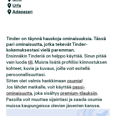
Urfa
Adapazarı
Tinder on täynnä hauskoja ominaisuuksia. Tässä
pari ominaisuutta, jotka tekevät Tinder-
kokemuksestasi vielä paremman.
Ensinnäkin Tinderiä on helppo käyttää. Sinun pitää
vain luoda
tili
. Muista lisätä profiiliisi kiinnostuksen
kohteet, kuvia ja kuvaus, joilla voit esitellä
persoonallisuuttasi.
Sitten olet valmis hankkimaan
osumia
!
Jos lähdet matkalle, voit käyttää
passi-
ominaisuutta
, joka sisältyy
premium-tilauksiin
.
Passilla voit muuttaa sijaintiasi ja saada osumia
muissa kaupungeissa olevien jäsenten kanssa.