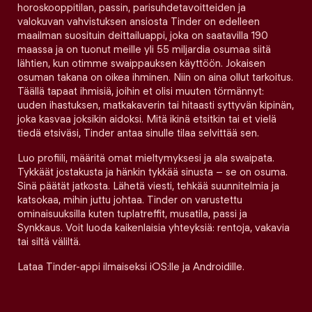
horoskooppitilan, passin, parisuhdetavoitteiden ja
valokuvan vahvistuksen ansiosta Tinder on edelleen
maailman suosituin deittailuappi, joka on saatavilla 190
maassa ja on tuonut meille yli 55 miljardia osumaa siitä
lähtien, kun otimme swaippauksen käyttöön. Jokaisen
osuman takana on oikea ihminen. Niin on aina ollut tarkoitus.
Täällä tapaat ihmisiä, joihin et olisi muuten törmännyt:
uuden ihastuksen, matkakaverin tai hitaasti syttyvän kipinän,
joka kasvaa joksikin aidoksi. Mitä ikinä etsitkin tai et vielä
tiedä etsiväsi, Tinder antaa sinulle tilaa selvittää sen.
Luo profiili, määritä omat mieltymyksesi ja ala swaipata.
Tykkäät jostakusta ja hänkin tykkää sinusta – se on osuma.
Sinä päätät jatkosta. Lähetä viesti, tehkää suunnitelmia ja
katsokaa, mihin juttu johtaa. Tinder on varustettu
ominaisuuksilla kuten tuplatreffit, musatila, passi ja
Synkkaus. Voit luoda kaikenlaisia yhteyksiä: rentoja, vakavia
tai siltä väliltä.
Lataa Tinder-appi ilmaiseksi iOS:lle ja Androidille.