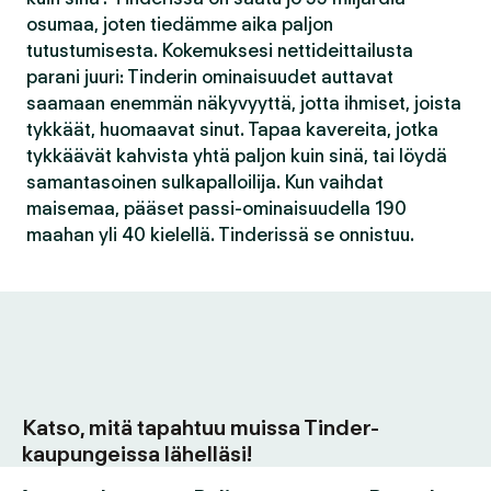
osumaa, joten tiedämme aika paljon
tutustumisesta. Kokemuksesi nettideittailusta
parani juuri: Tinderin ominaisuudet auttavat
saamaan enemmän näkyvyyttä, jotta ihmiset, joista
tykkäät, huomaavat sinut. Tapaa kavereita, jotka
tykkäävät kahvista yhtä paljon kuin sinä, tai löydä
samantasoinen sulkapalloilija. Kun vaihdat
maisemaa, pääset passi-ominaisuudella 190
maahan yli 40 kielellä. Tinderissä se onnistuu.
Katso, mitä tapahtuu muissa Tinder-
kaupungeissa lähelläsi!