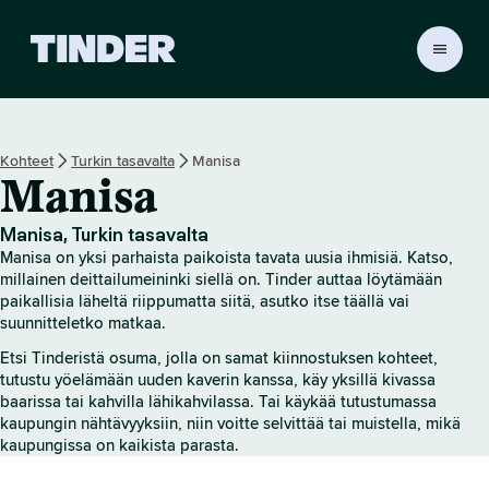
T
i
n
d
e
Kohteet
Turkin tasavalta
Manisa
r
Manisa
i
n
a
Manisa, Turkin tasavalta
l
Manisa on yksi parhaista paikoista tavata uusia ihmisiä. Katso,
o
millainen deittailumeininki siellä on. Tinder auttaa löytämään
i
paikallisia läheltä riippumatta siitä, asutko itse täällä vai
suunnitteletko matkaa.
t
u
Etsi Tinderistä osuma, jolla on samat kiinnostuksen kohteet,
s
tutustu yöelämään uuden kaverin kanssa, käy yksillä kivassa
s
baarissa tai kahvilla lähikahvilassa. Tai käykää tutustumassa
i
kaupungin nähtävyyksiin, niin voitte selvittää tai muistella, mikä
v
kaupungissa on kaikista parasta.
u