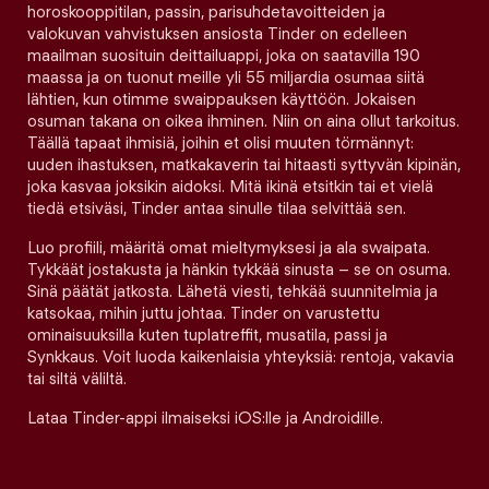
horoskooppitilan, passin, parisuhdetavoitteiden ja
valokuvan vahvistuksen ansiosta Tinder on edelleen
maailman suosituin deittailuappi, joka on saatavilla 190
maassa ja on tuonut meille yli 55 miljardia osumaa siitä
lähtien, kun otimme swaippauksen käyttöön. Jokaisen
osuman takana on oikea ihminen. Niin on aina ollut tarkoitus.
Täällä tapaat ihmisiä, joihin et olisi muuten törmännyt:
uuden ihastuksen, matkakaverin tai hitaasti syttyvän kipinän,
joka kasvaa joksikin aidoksi. Mitä ikinä etsitkin tai et vielä
tiedä etsiväsi, Tinder antaa sinulle tilaa selvittää sen.
Luo profiili, määritä omat mieltymyksesi ja ala swaipata.
Tykkäät jostakusta ja hänkin tykkää sinusta – se on osuma.
Sinä päätät jatkosta. Lähetä viesti, tehkää suunnitelmia ja
katsokaa, mihin juttu johtaa. Tinder on varustettu
ominaisuuksilla kuten tuplatreffit, musatila, passi ja
Synkkaus. Voit luoda kaikenlaisia yhteyksiä: rentoja, vakavia
tai siltä väliltä.
Lataa Tinder-appi ilmaiseksi iOS:lle ja Androidille.