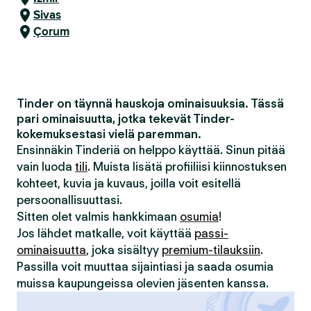
Sivas
Çorum
Tinder on täynnä hauskoja ominaisuuksia. Tässä
pari ominaisuutta, jotka tekevät Tinder-
kokemuksestasi vielä paremman.
Ensinnäkin Tinderiä on helppo käyttää. Sinun pitää
vain luoda
tili
. Muista lisätä profiiliisi kiinnostuksen
kohteet, kuvia ja kuvaus, joilla voit esitellä
persoonallisuuttasi.
Sitten olet valmis hankkimaan
osumia
!
Jos lähdet matkalle, voit käyttää
passi-
ominaisuutta
, joka sisältyy
premium-tilauksiin
.
Passilla voit muuttaa sijaintiasi ja saada osumia
muissa kaupungeissa olevien jäsenten kanssa.