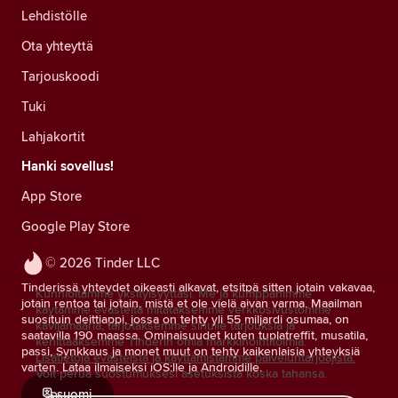
Lehdistölle
Ota yhteyttä
Tarjouskoodi
Tuki
Lahjakortit
Hanki sovellus!
App Store
Google Play Store
© 2026 Tinder LLC
Tinderissä yhteydet oikeasti alkavat, etsitpä sitten jotain vakavaa,
Kunnioitamme yksityisyyttäsi. Me ja kumppanimme
jotain rentoa tai jotain, mistä et ole vielä aivan varma. Maailman
käytämme evästeitä mitataksemme verkkosivustomme
suosituin deittiappi, jossa on tehty yli 55 miljardi osumaa, on
kävijämääriä, tarjotaksemme sinulle tarjouksia ja
saatavilla 190 maassa. Ominaisuudet kuten tuplatreffit, musatila,
kehittääksemme Tinderin omia markkinointitoimia.
passi, Synkkaus ja monet muut on tehty kaikenlaisia yhteyksiä
Lisätietoja evästeistä ja käyttämistämme palveluntarjoajista.
varten. Lataa ilmaiseksi iOS:lle ja Androidille.
Voit perua suostumuksesi asetuksista koska tahansa.
suomi