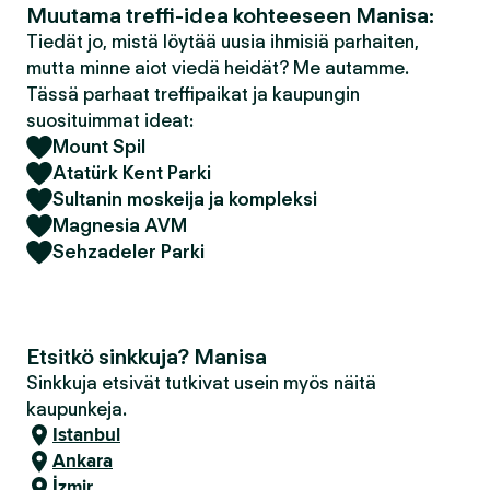
Muutama treffi-idea kohteeseen Manisa:
Tiedät jo, mistä löytää uusia ihmisiä parhaiten,
mutta minne aiot viedä heidät? Me autamme.
Tässä parhaat treffipaikat ja kaupungin
suosituimmat ideat:
Mount Spil
Atatürk Kent Parki
Sultanin moskeija ja kompleksi
Magnesia AVM
Sehzadeler Parki
Etsitkö sinkkuja? Manisa
Sinkkuja etsivät tutkivat usein myös näitä
kaupunkeja.
Istanbul
Ankara
İzmir