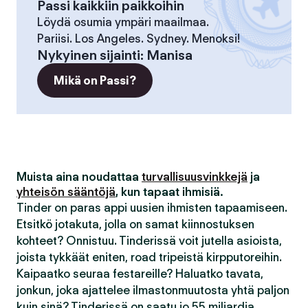
Passi kaikkiin paikkoihin
Löydä osumia ympäri maailmaa.
Pariisi. Los Angeles. Sydney. Menoksi!
Nykyinen sijainti
:
Manisa
Mikä on Passi?
Muista aina noudattaa
turvallisuusvinkkejä
ja
yhteisön sääntöjä
, kun tapaat ihmisiä.
Tinder on paras appi uusien ihmisten tapaamiseen.
Etsitkö jotakuta, jolla on samat kiinnostuksen
kohteet? Onnistuu. Tinderissä voit jutella asioista,
joista tykkäät eniten, road tripeistä kirpputoreihin.
Kaipaatko seuraa festareille? Haluatko tavata,
jonkun, joka ajattelee ilmastonmuutosta yhtä paljon
kuin sinä? Tinderissä on saatu jo 55 miljardia