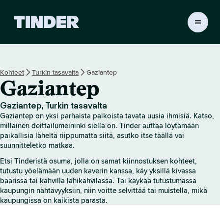
T
i
n
d
e
Kohteet
Turkin tasavalta
Gaziantep
r
Gaziantep
i
n
a
Gaziantep, Turkin tasavalta
l
Gaziantep on yksi parhaista paikoista tavata uusia ihmisiä. Katso,
o
millainen deittailumeininki siellä on. Tinder auttaa löytämään
i
paikallisia läheltä riippumatta siitä, asutko itse täällä vai
suunnitteletko matkaa.
t
u
Etsi Tinderistä osuma, jolla on samat kiinnostuksen kohteet,
s
tutustu yöelämään uuden kaverin kanssa, käy yksillä kivassa
s
baarissa tai kahvilla lähikahvilassa. Tai käykää tutustumassa
i
kaupungin nähtävyyksiin, niin voitte selvittää tai muistella, mikä
v
kaupungissa on kaikista parasta.
u