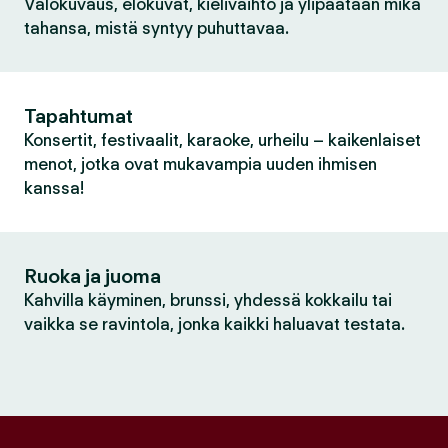
Valokuvaus, elokuvat, kielivaihto ja ylipäätään mikä
tahansa, mistä syntyy puhuttavaa.
Tapahtumat
Konsertit, festivaalit, karaoke, urheilu – kaikenlaiset
menot, jotka ovat mukavampia uuden ihmisen
kanssa!
Ruoka ja juoma
Kahvilla käyminen, brunssi, yhdessä kokkailu tai
vaikka se ravintola, jonka kaikki haluavat testata.