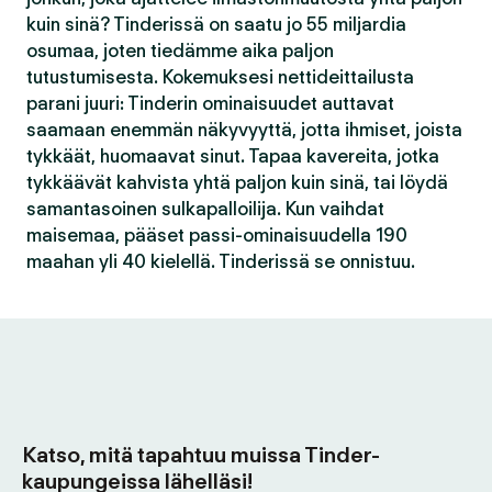
kuin sinä? Tinderissä on saatu jo 55 miljardia
osumaa, joten tiedämme aika paljon
tutustumisesta. Kokemuksesi nettideittailusta
parani juuri: Tinderin ominaisuudet auttavat
saamaan enemmän näkyvyyttä, jotta ihmiset, joista
tykkäät, huomaavat sinut. Tapaa kavereita, jotka
tykkäävät kahvista yhtä paljon kuin sinä, tai löydä
samantasoinen sulkapalloilija. Kun vaihdat
maisemaa, pääset passi-ominaisuudella 190
maahan yli 40 kielellä. Tinderissä se onnistuu.
Katso, mitä tapahtuu muissa Tinder-
kaupungeissa lähelläsi!