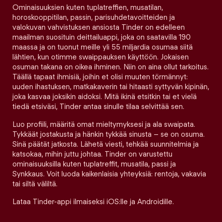
Ominaisuuksien kuten tuplatreffien, musatilan,
horoskooppitilan, passin, parisuhdetavoitteiden ja
valokuvan vahvistuksen ansiosta Tinder on edelleen
maailman suosituin deittailuappi, joka on saatavilla 190
maassa ja on tuonut meille yli 55 miljardia osumaa siitä
lähtien, kun otimme swaippauksen käyttöön. Jokaisen
osuman takana on oikea ihminen. Niin on aina ollut tarkoitus.
Täällä tapaat ihmisiä, joihin et olisi muuten törmännyt:
uuden ihastuksen, matkakaverin tai hitaasti syttyvän kipinän,
joka kasvaa joksikin aidoksi. Mitä ikinä etsitkin tai et vielä
tiedä etsiväsi, Tinder antaa sinulle tilaa selvittää sen.
Luo profiili, määritä omat mieltymyksesi ja ala swaipata.
Tykkäät jostakusta ja hänkin tykkää sinusta – se on osuma.
Sinä päätät jatkosta. Lähetä viesti, tehkää suunnitelmia ja
katsokaa, mihin juttu johtaa. Tinder on varustettu
ominaisuuksilla kuten tuplatreffit, musatila, passi ja
Synkkaus. Voit luoda kaikenlaisia yhteyksiä: rentoja, vakavia
tai siltä väliltä.
Lataa Tinder-appi ilmaiseksi iOS:lle ja Androidille.