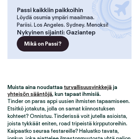
Passi kaikkiin paikkoihin
Löydä osumia ympäri maailmaa.
Pariisi. Los Angeles. Sydney. Menoksi!
Nykyinen sijainti
:
Gaziantep
Mikä on Passi?
Muista aina noudattaa
turvallisuusvinkkejä
ja
yhteisön sääntöjä
, kun tapaat ihmisiä.
Tinder on paras appi uusien ihmisten tapaamiseen.
Etsitkö jotakuta, jolla on samat kiinnostuksen
kohteet? Onnistuu. Tinderissä voit jutella asioista,
joista tykkäät eniten, road tripeistä kirpputoreihin.
Kaipaatko seuraa festareille? Haluatko tavata,
jonkun, joka ajattelee ilmastonmuutosta yhtä paljon