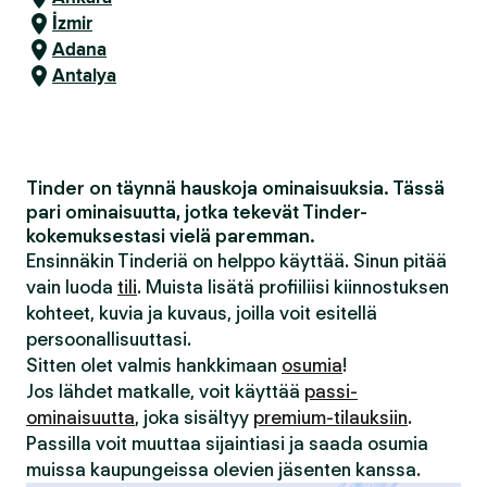
İzmir
Adana
Antalya
Tinder on täynnä hauskoja ominaisuuksia. Tässä
pari ominaisuutta, jotka tekevät Tinder-
kokemuksestasi vielä paremman.
Ensinnäkin Tinderiä on helppo käyttää. Sinun pitää
vain luoda
tili
. Muista lisätä profiiliisi kiinnostuksen
kohteet, kuvia ja kuvaus, joilla voit esitellä
persoonallisuuttasi.
Sitten olet valmis hankkimaan
osumia
!
Jos lähdet matkalle, voit käyttää
passi-
ominaisuutta
, joka sisältyy
premium-tilauksiin
.
Passilla voit muuttaa sijaintiasi ja saada osumia
muissa kaupungeissa olevien jäsenten kanssa.