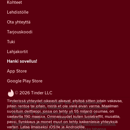
Kohteet
Lehdistölle
Ota yhteyttä
Tarjouskoodi
Tuki
Lahjakortit
Hanki sovellus!
App Store
Google Play Store
© 2026 Tinder LLC
Tinderissä yhteydet oikeasti alkavat, etsitpä sitten jotain vakavaa,
Kunnioitamme yksityisyyttäsi. Me ja kumppanimme
jotain rentoa tai jotain, mistä et ole vielä aivan varma. Maailman
käytämme evästeitä mitataksemme verkkosivustomme
suosituin deittiappi, jossa on tehty yli 55 miljardi osumaa, on
kävijämääriä, tarjotaksemme sinulle tarjouksia ja
saatavilla 190 maassa. Ominaisuudet kuten tuplatreffit, musatila,
kehittääksemme Tinderin omia markkinointitoimia.
passi, Synkkaus ja monet muut on tehty kaikenlaisia yhteyksiä
Lisätietoja evästeistä ja käyttämistämme palveluntarjoajista.
varten. Lataa ilmaiseksi iOS:lle ja Androidille.
Voit perua suostumuksesi asetuksista koska tahansa.