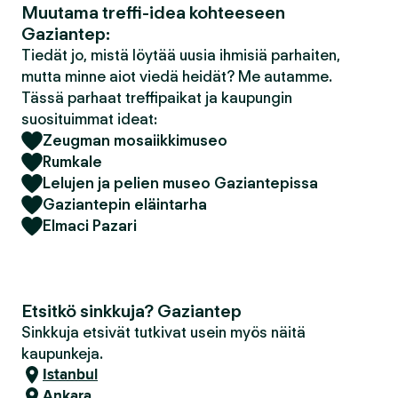
Muutama treffi-idea kohteeseen
Gaziantep:
Tiedät jo, mistä löytää uusia ihmisiä parhaiten,
mutta minne aiot viedä heidät? Me autamme.
Tässä parhaat treffipaikat ja kaupungin
suosituimmat ideat:
Zeugman mosaiikkimuseo
Rumkale
Lelujen ja pelien museo Gaziantepissa
Gaziantepin eläintarha
Elmaci Pazari
Etsitkö sinkkuja? Gaziantep
Sinkkuja etsivät tutkivat usein myös näitä
kaupunkeja.
Istanbul
Ankara