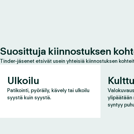
Suosittuja kiinnostuksen koht
Tinder-jäsenet etsivät usein yhteisiä kiinnostuksen kohteit
Ulkoilu
Kulttu
Patikointi, pyöräily, kävely tai ulkoilu
Valokuvaus,
syystä kuin syystä.
ylipäätään
syntyy puh