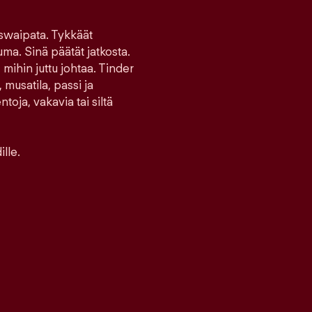
 swaipata. Tykkäät
uma. Sinä päätät jatkosta.
 mihin juttu johtaa. Tinder
 musatila, passi ja
toja, vakavia tai siltä
lle.