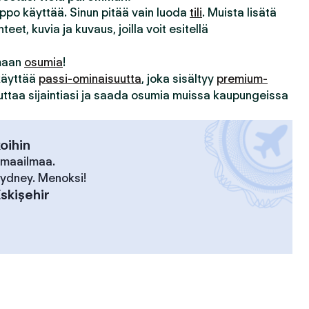
lppo käyttää. Sinun pitää vain luoda
tili
. Muista lisätä
hteet, kuvia ja kuvaus, joilla voit esitellä
imaan
osumia
!
 käyttää
passi-ominaisuutta
, joka sisältyy
premium-
uuttaa sijaintiasi ja saada osumia muissa kaupungeissa
koihin
 maailmaa.
 Sydney. Menoksi!
skişehir