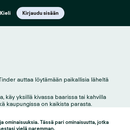
Kieli
Kirjaudu sisään
 Tinder auttaa löytämään paikallisia läheltä
 käy yksillä kivassa baarissa tai kahvilla
mikä kaupungissa on kaikista parasta.
a ominaisuuksia. Tässä pari ominaisuutta, jotka
estasi vielä paremman.