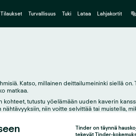
Tilaukset
Turvallisuus
Tuki
Lataa
Lahjakortit
hmisiä. Katso, millainen deittailumeininki siellä on.
etko matkaa.
n kohteet, tutustu yöelämään uuden kaverin kanssa,
ähtävyyksiin, niin voitte selvittää tai muistella, 
eseen
Tinder on täynnä hauskoj
tekevät Tinder-kokemuks