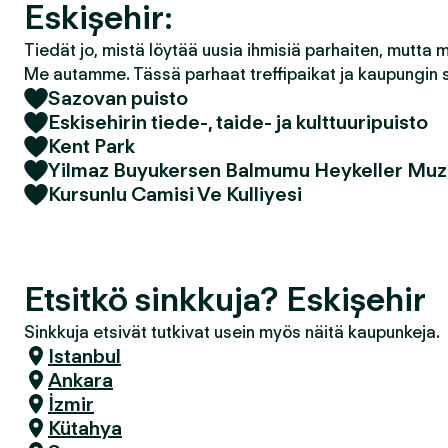
Eskişehir:
Tiedät jo, mistä löytää uusia ihmisiä parhaiten, mutta 
Me autamme. Tässä parhaat treffipaikat ja kaupungin 
Sazovan puisto
Eskisehirin tiede-, taide- ja kulttuuripuisto
Kent Park
Yilmaz Buyukersen Balmumu Heykeller Muz
Kursunlu Camisi Ve Kulliyesi
Etsitkö sinkkuja? Eskişehir
Sinkkuja etsivät tutkivat usein myös näitä kaupunkeja.
Istanbul
Ankara
İzmir
Kütahya