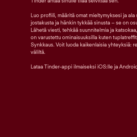
Tinder antaa sinulle tilaa selvittää sen.
Luo profiili, määritä omat mieltymyksesi ja ala
jostakusta ja hänkin tykkää sinusta – se on os
Lähetä viesti, tehkää suunnitelmia ja katsokaa,
on varustettu ominaisuuksilla kuten tuplatreffit,
Synkkaus. Voit luoda kaikenlaisia yhteyksiä: ren
väliltä.
Lataa Tinder-appi ilmaiseksi iOS:lle ja Androidi