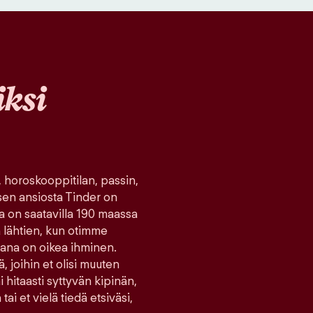
ksi
, horoskooppitilan, passin,
sen ansiosta Tinder on
ka on saatavilla 190 maassa
tä lähtien, kun otimme
ana on oikea ihminen.
ä, joihin et olisi muuten
hitaasti syttyvän kipinän,
tai et vielä tiedä etsiväsi,