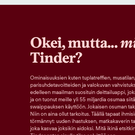
Okei, mutta...
mi
Tinder?
Ominaisuuksien kuten tuplatreffien, musatilan
parisuhdetavoitteiden ja valokuvan vahvistuk
edelleen maailman suosituin deittailuappi, jo
ja on tuonut meille yli 55 miljardia osumaa sii
swaippauksen käyttöön. Jokaisen osuman tak
Niin on aina ollut tarkoitus. Täällä tapaat ihmisi
törmännyt: uuden ihastuksen, matkakaverin tai 
joka kasvaa joksikin aidoksi. Mitä ikinä etsitkin 