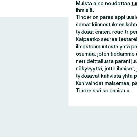
Muista aina noudattaa
tu
ihmisiä.
Tinder on paras appi uusie
samat kiinnostuksen kohtee
tykkäät eniten, road tripei
Kaipaatko seuraa festareil
ilmastonmuutosta yhtä pal
osumaa, joten tiedämme a
nettideittailusta parani 
näkyvyyttä, jotta ihmiset,
tykkäävät kahvista yhtä pa
Kun vaihdat maisemaa, pä
Tinderissä se onnistuu.