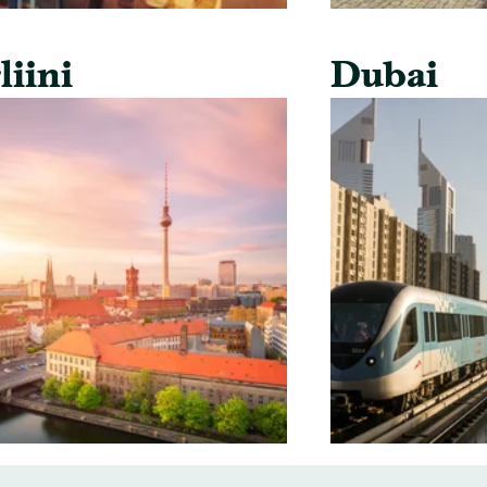
liini
Dubai