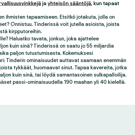
rvallisuusvinkkejä
ja
yhteisön sääntöjä
, kun tapaat
n ihmisten tapaamiseen. Etsitkö jotakuta, jolla on
t? Onnistuu. Tinderissä voit jutella asioista, joista
stä kirpputoreihin.
le? Haluatko tavata, jonkun, joka ajattelee
jon kuin sinä? Tinderissä on saatu jo 55 miljardia
ika paljon tutustumisesta. Kokemuksesi
juuri: Tinderin ominaisuudet auttavat saamaan enemmän
 joista tykkäät, huomaavat sinut. Tapaa kavereita, jotka
ljon kuin sinä, tai löydä samantasoinen sulkapalloilija.
äset passi-ominaisuudella 190 maahan yli 40 kielellä.