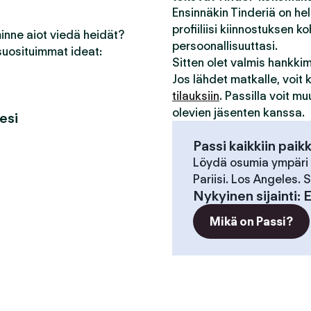
Ensinnäkin Tinderiä on he
profiiliisi kiinnostuksen ko
minne aiot viedä heidät?
persoonallisuuttasi.
suosituimmat ideat:
Sitten olet valmis hankk
Jos lähdet matkalle, voit
tilauksiin
. Passilla voit m
olevien jäsenten kanssa.
esi
Passi kaikkiin paik
Löydä osumia ympäri
Pariisi. Los Angeles.
Nykyinen sijainti
:
E
Mikä on Passi?