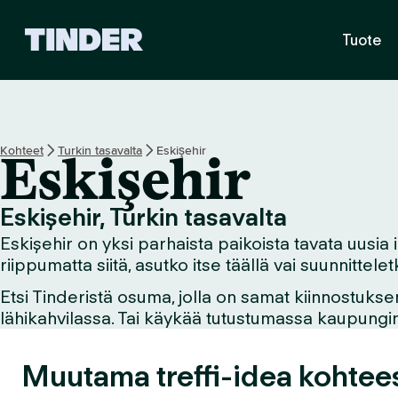
T
Tuote
i
n
d
e
r
i
Kohteet
Turkin tasavalta
Eskişehir
Eskişehir
n
a
l
Eskişehir, Turkin tasavalta
o
Eskişehir on yksi parhaista paikoista tavata uusia i
i
t
riippumatta siitä, asutko itse täällä vai suunnittel
u
Etsi Tinderistä osuma, jolla on samat kiinnostukse
s
lähikahvilassa. Tai käykää tutustumassa kaupungin n
s
i
v
Muutama treffi-idea kohte
u