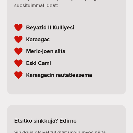
suosituimmat ideat:
Beyazid II Kulliyesi
Karaagac
Meric-joen silta
Eski Cami
Karaagacin rautatieasema
Etsitkö sinkkuja? Edirne
Sinkkuja etsivät tutkivat usein myös näitä