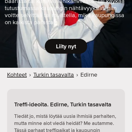
baarissa tai kahvilla lähikahvilassa. Tai käykää
tutustumassa kaupungin nähtävyyksiin, niin
voitte selvittää tai muistella, mikä kaupungissa
on kaikista parasta.
Liity nyt
Kohteet
›
Turkin tasavalta
›
Edirne
Treffi-ideoita. Edirne, Turkin tasavalta
Tiedät jo, mistä löytää uusia ihmisiä parhaiten,
mutta minne aiot viedä heidät? Me autamme.
Tässä parhaat treffipaikat ja kaupungin