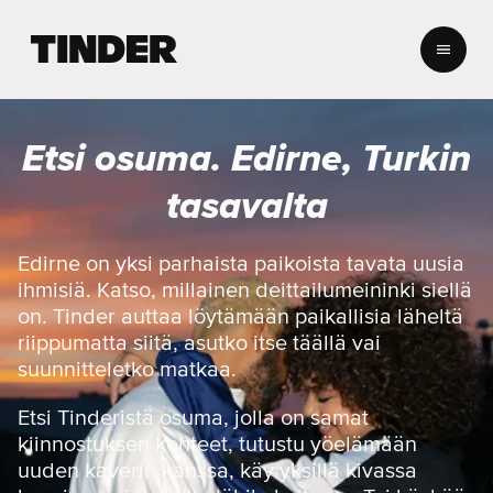
T
i
n
d
e
Etsi osuma. Edirne, Turkin
r
i
tasavalta
n
a
l
Edirne on yksi parhaista paikoista tavata uusia
o
ihmisiä. Katso, millainen deittailumeininki siellä
i
on. Tinder auttaa löytämään paikallisia läheltä
t
riippumatta siitä, asutko itse täällä vai
u
suunnitteletko matkaa.
s
s
i
Etsi Tinderistä osuma, jolla on samat
v
kiinnostuksen kohteet, tutustu yöelämään
u
uuden kaverin kanssa, käy yksillä kivassa