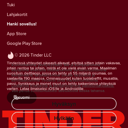
Tuki
Lahjakortit
Hanki sovellus!
App Store
Google Play Store
© 2026 Tinder LLC
Tinderissä yhteydet oikeasti alkavat, etsitpä sitten jotain vakavaa,
Kunnioitamme yksityisyyttäsi. Me ja kumppanimme
jotain rentoa tai jotain, mistä et ole vielä aivan varma. Maailman
käytämme evästeitä mitataksemme verkkosivustomme
suosituin deittiappi, jossa on tehty yli 55 miljardi osumaa, on
kävijämääriä, tarjotaksemme sinulle tarjouksia ja
saatavilla 190 maassa. Ominaisuudet kuten tuplatreffit, musatila,
kehittääksemme Tinderin omia markkinointitoimia.
passi, Synkkaus ja monet muut on tehty kaikenlaisia yhteyksiä
Lisätietoja evästeistä ja käyttämistämme palveluntarjoajista.
varten. Lataa ilmaiseksi iOS:lle ja Androidille.
Voit perua suostumuksesi asetuksista koska tahansa.
suomi
Hyväksyn
Hylkään