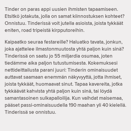
Tinder on paras appi uusien ihmisten tapaamiseen.
Etsitkö jotakuta, jolla on samat kiinnostuksen kohteet?
Onnistuu. Tinderissä voit jutella asioista, joista tykkäät
eniten, road tripeistä kirpputoreihin.
Kaipaatko seuraa festareille? Haluatko tavata, jonkun,
joka ajattelee ilmastonmuutosta yhtä paljon kuin sinä?
Tinderissä on saatu jo 55 miljardia osumaa, joten
tiedämme aika paljon tutustumisesta. Kokemuksesi
nettideittailusta parani juuri: Tinderin ominaisuudet
auttavat saamaan enemmän näkyvyyttä, jotta ihmiset,
joista tykkäät, huomaavat sinut. Tapaa kavereita, jotka
tykkäävät kahvista yhtä paljon kuin sinä, tai löydä
samantasoinen sulkapalloilija. Kun vaihdat maisemaa,
pääset passi-ominaisuudella 190 maahan yli 40 kielellä.
Tinderissä se onnistuu.