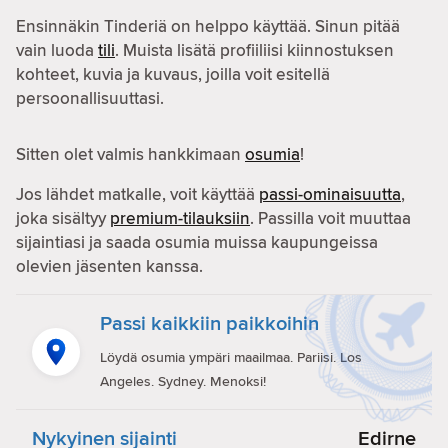
Ensinnäkin Tinderiä on helppo käyttää. Sinun pitää
vain luoda
tili
. Muista lisätä profiiliisi kiinnostuksen
kohteet, kuvia ja kuvaus, joilla voit esitellä
persoonallisuuttasi.
Sitten olet valmis hankkimaan
osumia
!
Jos lähdet matkalle, voit käyttää
passi-ominaisuutta
,
joka sisältyy
premium-tilauksiin
. Passilla voit muuttaa
sijaintiasi ja saada osumia muissa kaupungeissa
olevien jäsenten kanssa.
Passi kaikkiin paikkoihin
Löydä osumia ympäri maailmaa. Pariisi. Los
Angeles. Sydney. Menoksi!
Nykyinen sijainti
Edirne