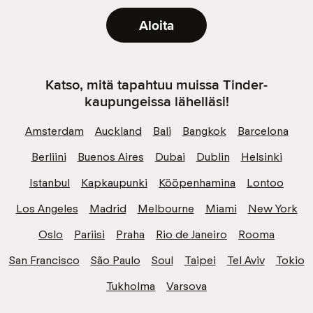
Aloita
Katso, mitä tapahtuu muissa Tinder-
kaupungeissa lähelläsi!
Amsterdam
Auckland
Bali
Bangkok
Barcelona
Berliini
Buenos Aires
Dubai
Dublin
Helsinki
Istanbul
Kapkaupunki
Kööpenhamina
Lontoo
Los Angeles
Madrid
Melbourne
Miami
New York
Oslo
Pariisi
Praha
Rio de Janeiro
Rooma
San Francisco
São Paulo
Soul
Taipei
Tel Aviv
Tokio
Tukholma
Varsova