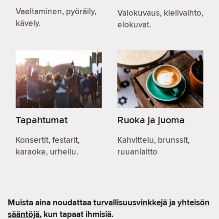
Vaeltaminen, pyöräily,
Valokuvaus, kielivaihto,
kävely.
elokuvat.
Tapahtumat
Ruoka ja juoma
Konsertit, festarit,
Kahvittelu, brunssit,
karaoke, urheilu.
ruuanlaitto
Muista aina noudattaa
turvallisuusvinkkejä
ja
yhteisön
sääntöjä
, kun tapaat ihmisiä.