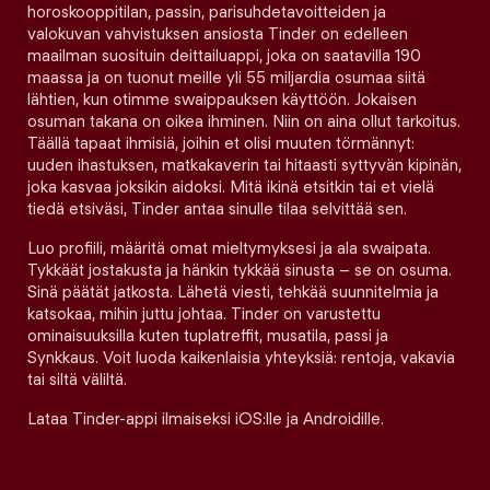
horoskooppitilan, passin, parisuhdetavoitteiden ja
valokuvan vahvistuksen ansiosta Tinder on edelleen
maailman suosituin deittailuappi, joka on saatavilla 190
maassa ja on tuonut meille yli 55 miljardia osumaa siitä
lähtien, kun otimme swaippauksen käyttöön. Jokaisen
osuman takana on oikea ihminen. Niin on aina ollut tarkoitus.
Täällä tapaat ihmisiä, joihin et olisi muuten törmännyt:
uuden ihastuksen, matkakaverin tai hitaasti syttyvän kipinän,
joka kasvaa joksikin aidoksi. Mitä ikinä etsitkin tai et vielä
tiedä etsiväsi, Tinder antaa sinulle tilaa selvittää sen.
Luo profiili, määritä omat mieltymyksesi ja ala swaipata.
Tykkäät jostakusta ja hänkin tykkää sinusta – se on osuma.
Sinä päätät jatkosta. Lähetä viesti, tehkää suunnitelmia ja
katsokaa, mihin juttu johtaa. Tinder on varustettu
ominaisuuksilla kuten tuplatreffit, musatila, passi ja
Synkkaus. Voit luoda kaikenlaisia yhteyksiä: rentoja, vakavia
tai siltä väliltä.
Lataa Tinder-appi ilmaiseksi iOS:lle ja Androidille.