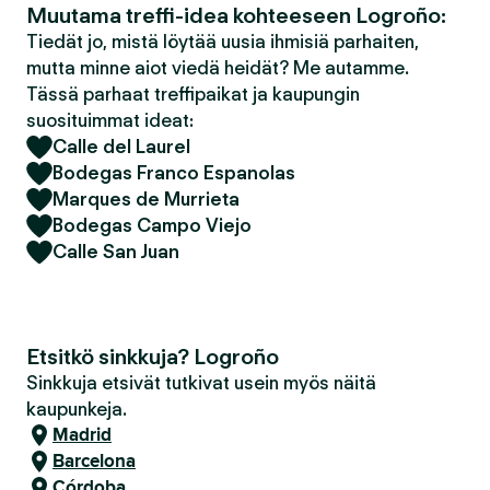
Muutama treffi-idea kohteeseen Logroño:
Tiedät jo, mistä löytää uusia ihmisiä parhaiten,
mutta minne aiot viedä heidät? Me autamme.
Tässä parhaat treffipaikat ja kaupungin
suosituimmat ideat:
Calle del Laurel
Bodegas Franco Espanolas
Marques de Murrieta
Bodegas Campo Viejo
Calle San Juan
Etsitkö sinkkuja? Logroño
Sinkkuja etsivät tutkivat usein myös näitä
kaupunkeja.
Madrid
Barcelona
Córdoba