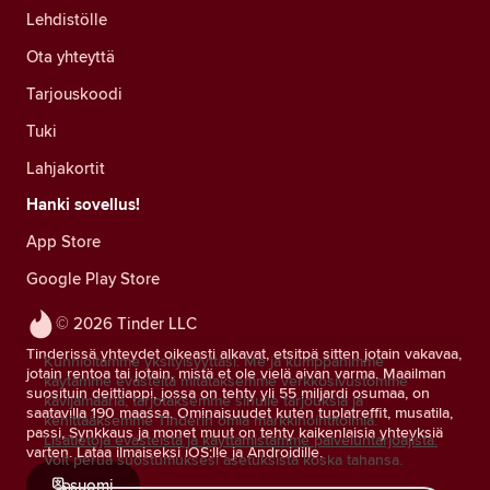
Lehdistölle
Ota yhteyttä
Tarjouskoodi
Tuki
Lahjakortit
Hanki sovellus!
App Store
Google Play Store
© 2026 Tinder LLC
Tinderissä yhteydet oikeasti alkavat, etsitpä sitten jotain vakavaa,
Kunnioitamme yksityisyyttäsi. Me ja kumppanimme
jotain rentoa tai jotain, mistä et ole vielä aivan varma. Maailman
käytämme evästeitä mitataksemme verkkosivustomme
suosituin deittiappi, jossa on tehty yli 55 miljardi osumaa, on
kävijämääriä, tarjotaksemme sinulle tarjouksia ja
saatavilla 190 maassa. Ominaisuudet kuten tuplatreffit, musatila,
kehittääksemme Tinderin omia markkinointitoimia.
passi, Synkkaus ja monet muut on tehty kaikenlaisia yhteyksiä
Lisätietoja evästeistä ja käyttämistämme palveluntarjoajista.
varten. Lataa ilmaiseksi iOS:lle ja Androidille.
Voit perua suostumuksesi asetuksista koska tahansa.
suomi