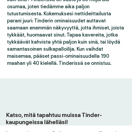
osumaa, joten tiedämme aika paljon
tutustumisesta. Kokemuksesi nettideittailusta
parani juuri: Tinderin ominaisuudet auttavat
saamaan enemmän näkyvyyttä, jotta ihmiset, joista
tykkäät, huomaavat sinut. Tapaa kavereita, jotka
tykkäävät kahvista yhtä paljon kuin sinä, tai löydä
samantasoinen sulkapalloilija. Kun vaihdat
maisemaa, pääset passi-ominaisuudella 190
maahan yli 40 kielellä. Tinderissä se onnistuu.
Katso, mitä tapahtuu muissa Tinder-
kaupungeissa lähelläsi!