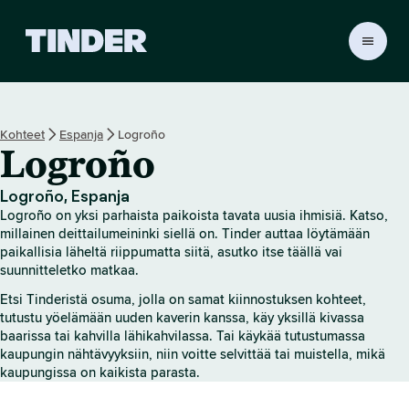
T
i
n
d
e
Kohteet
Espanja
Logroño
r
Logroño
i
n
a
Logroño, Espanja
l
Logroño on yksi parhaista paikoista tavata uusia ihmisiä. Katso,
o
millainen deittailumeininki siellä on. Tinder auttaa löytämään
i
paikallisia läheltä riippumatta siitä, asutko itse täällä vai
suunnitteletko matkaa.
t
u
Etsi Tinderistä osuma, jolla on samat kiinnostuksen kohteet,
s
tutustu yöelämään uuden kaverin kanssa, käy yksillä kivassa
s
baarissa tai kahvilla lähikahvilassa. Tai käykää tutustumassa
i
kaupungin nähtävyyksiin, niin voitte selvittää tai muistella, mikä
v
kaupungissa on kaikista parasta.
u