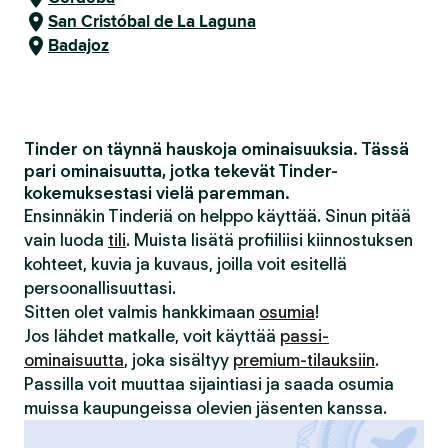
San Cristóbal de La Laguna
Badajoz
Tinder on täynnä hauskoja ominaisuuksia. Tässä
pari ominaisuutta, jotka tekevät Tinder-
kokemuksestasi vielä paremman.
Ensinnäkin Tinderiä on helppo käyttää. Sinun pitää
vain luoda
tili
. Muista lisätä profiiliisi kiinnostuksen
kohteet, kuvia ja kuvaus, joilla voit esitellä
persoonallisuuttasi.
Sitten olet valmis hankkimaan
osumia
!
Jos lähdet matkalle, voit käyttää
passi-
ominaisuutta
, joka sisältyy
premium-tilauksiin
.
Passilla voit muuttaa sijaintiasi ja saada osumia
muissa kaupungeissa olevien jäsenten kanssa.