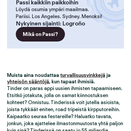
Passi kaikkiin paikkoihin
Löydä osumia ympäri maailmaa.
Pariisi. Los Angeles. Sydney. Menoksi!
Nykyinen sijainti
:
Logroño
Mikä on Passi?
Muista aina noudattaa
turvallisuusvinkkejä
ja
yhteisön sääntöjä
, kun tapaat ihmisiä.
Tinder on paras appi uusien ihmisten tapaamiseen.
Etsitkö jotakuta, jolla on samat kiinnostuksen
kohteet? Onnistuu. Tinderissä voit jutella asioista,
joista tykkäät eniten, road tripeistä kirpputoreihin.
Kaipaatko seuraa festareille? Haluatko tavata,
jonkun, joka ajattelee ilmastonmuutosta yhtä paljon
kuin sinä? Tinderissä on saatu jo 55 miljardia