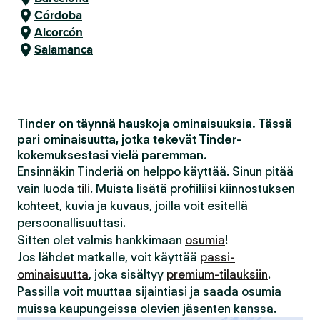
Córdoba
Alcorcón
Salamanca
Tinder on täynnä hauskoja ominaisuuksia. Tässä
pari ominaisuutta, jotka tekevät Tinder-
kokemuksestasi vielä paremman.
Ensinnäkin Tinderiä on helppo käyttää. Sinun pitää
vain luoda
tili
. Muista lisätä profiiliisi kiinnostuksen
kohteet, kuvia ja kuvaus, joilla voit esitellä
persoonallisuuttasi.
Sitten olet valmis hankkimaan
osumia
!
Jos lähdet matkalle, voit käyttää
passi-
ominaisuutta
, joka sisältyy
premium-tilauksiin
.
Passilla voit muuttaa sijaintiasi ja saada osumia
muissa kaupungeissa olevien jäsenten kanssa.