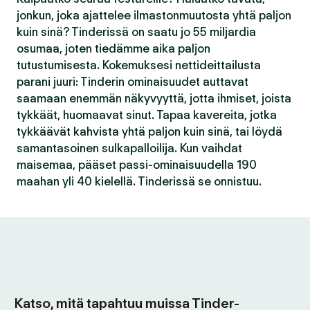
jonkun, joka ajattelee ilmastonmuutosta yhtä paljon
kuin sinä? Tinderissä on saatu jo 55 miljardia
osumaa, joten tiedämme aika paljon
tutustumisesta. Kokemuksesi nettideittailusta
parani juuri: Tinderin ominaisuudet auttavat
saamaan enemmän näkyvyyttä, jotta ihmiset, joista
tykkäät, huomaavat sinut. Tapaa kavereita, jotka
tykkäävät kahvista yhtä paljon kuin sinä, tai löydä
samantasoinen sulkapalloilija. Kun vaihdat
maisemaa, pääset passi-ominaisuudella 190
maahan yli 40 kielellä. Tinderissä se onnistuu.
Katso, mitä tapahtuu muissa Tinder-