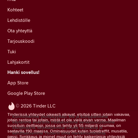
Kohteet
Lehdistölle
Ota yhteyttä
Tarjouskoodi
Tuki
Lahjakortit
Hanki sovellus!
App Store
Google Play Store
© 2026 Tinder LLC
Tinderissä yhteydet oikeasti alkavat, etsitpä sitten jotain vakavaa,
Kunnioitamme yksityisyyttäsi. Me ja kumppanimme
jotain rentoa tai jotain, mistä et ole vielä aivan varma. Maailman
käytämme evästeitä mitataksemme verkkosivustomme
suosituin deittiappi, jossa on tehty yli 55 miljardi osumaa, on
kävijämääriä, tarjotaksemme sinulle tarjouksia ja
saatavilla 190 maassa. Ominaisuudet kuten tuplatreffit, musatila,
kehittääksemme Tinderin omia markkinointitoimia.
passi, Synkkaus ja monet muut on tehty kaikenlaisia yhteyksiä