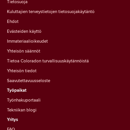
Tietosuoja
Kuluttajien terveystietojen tietosuojakäytäntö
Ehdot
Evästeiden käyttö
Immateriaalioikeudet
Yhteisön säännöt
Tietoa Coloradon turvallisuuskäytännöistä
Yhteisön tiedot
Saavutettavuusseloste
Työpaikat
Työnhakuportaali
Tekniikan blogi
Yritys
FAQ