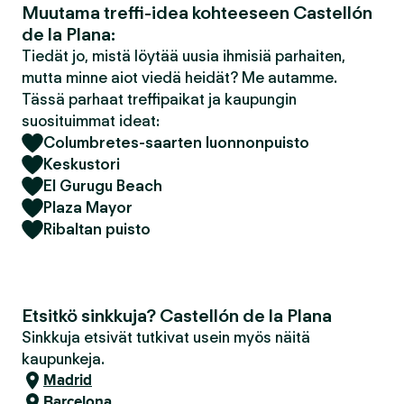
Muutama treffi-idea kohteeseen Castellón
de la Plana:
Tiedät jo, mistä löytää uusia ihmisiä parhaiten,
mutta minne aiot viedä heidät? Me autamme.
Tässä parhaat treffipaikat ja kaupungin
suosituimmat ideat:
Columbretes-saarten luonnonpuisto
Keskustori
El Gurugu Beach
Plaza Mayor
Ribaltan puisto
Etsitkö sinkkuja? Castellón de la Plana
Sinkkuja etsivät tutkivat usein myös näitä
kaupunkeja.
Madrid
Barcelona