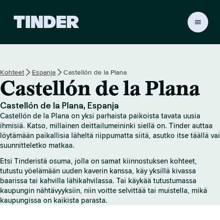
T
i
n
d
e
Kohteet
Espanja
Castellón de la Plana
r
Castellón de la Plana
i
n
a
Castellón de la Plana, Espanja
l
Castellón de la Plana on yksi parhaista paikoista tavata uusia
o
ihmisiä. Katso, millainen deittailumeininki siellä on. Tinder auttaa
i
löytämään paikallisia läheltä riippumatta siitä, asutko itse täällä vai
suunnitteletko matkaa.
t
u
Etsi Tinderistä osuma, jolla on samat kiinnostuksen kohteet,
s
tutustu yöelämään uuden kaverin kanssa, käy yksillä kivassa
s
baarissa tai kahvilla lähikahvilassa. Tai käykää tutustumassa
i
kaupungin nähtävyyksiin, niin voitte selvittää tai muistella, mikä
v
kaupungissa on kaikista parasta.
u