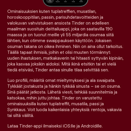
Ominaisuuksien kuten tuplatreffien, musatilan,
horoskooppitilan, passin, parisuhdetavoitteiden ja
valokuvan vahvistuksen ansiosta Tinder on edelleen
maailman suosituin deittailuappi, joka on saatavilla 190
maassa ja on tuonut meille yli 55 miljardia osumaa siitä
lähtien, kun otimme swaippauksen käyttöön. Jokaisen
osuman takana on oikea ihminen. Niin on aina ollut tarkoitus.
Täällä tapaat ihmisiä, joihin et olisi muuten törmännyt:
uuden ihastuksen, matkakaverin tai hitaasti syttyvän kipinän,
joka kasvaa joksikin aidoksi. Mitä ikinä etsitkin tai et vielä
tiedä etsiväsi, Tinder antaa sinulle tilaa selvittää sen.
Luo profiili, määritä omat mieltymyksesi ja ala swaipata.
Tykkäät jostakusta ja hänkin tykkää sinusta – se on osuma.
Sinä päätät jatkosta. Lähetä viesti, tehkää suunnitelmia ja
katsokaa, mihin juttu johtaa. Tinder on varustettu
ominaisuuksilla kuten tuplatreffit, musatila, passi ja
Synkkaus. Voit luoda kaikenlaisia yhteyksiä: rentoja, vakavia
tai siltä väliltä.
Lataa Tinder-appi ilmaiseksi iOS:lle ja Androidille.