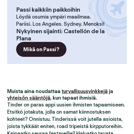
Passi kaikkiin paikkoihin
Löydä osumia ympäri maailmaa.
Pariisi. Los Angeles. Sydney. Menoksi!
Nykyinen sijainti
:
Castellón de la
Plana
Mikä on Passi?
Muista aina noudattaa
turvallisuusvinkkejä
ja
yhteisön sääntöjä
, kun tapaat ihmisiä.
Tinder on paras appi uusien ihmisten tapaamiseen.
Etsitkö jotakuta, jolla on samat kiinnostuksen
kohteet? Onnistuu. Tinderissä voit jutella asioista,
joista tykkäät eniten, road tripeistä kirpputoreihin.
Kaipaatko seuraa festareille? Haluatko tavata,