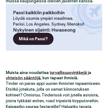
muissa kaupungeissa olevien jäsenten kanssa.
Passi kaikkiin paikkoihin
Löydä osumia ympäri maailmaa.
Pariisi. Los Angeles. Sydney. Menoksi!
Nykyinen sijainti
:
Hwaseong
Mikä on Passi?
Muista aina noudattaa
turvallisuusvinkkejä
ja
yhteisön sääntöjä
, kun tapaat ihmisiä.
Tinder on paras appi uusien ihmisten tapaamiseen.
Etsitkö jotakuta, jolla on samat kiinnostuksen
kohteet? Onnistuu. Tinderissä voit jutella asioista,
joista tykkäät eniten, road tripeistä kirpputoreihin.
Kaipaatko seuraa festareille? Haluatko tavata,