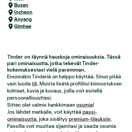
Busan
Incheon
Anyang
Gimhae
Tinder on täynnä hauskoja ominaisuuksia. Tässä
pari ominaisuutta, jotka tekevät Tinder-
kokemuksestasi vielä paremman.
Ensinnäkin Tinderiä on helppo käyttää. Sinun pitää
vain luoda
tili
. Muista lisätä profiiliisi kiinnostuksen
kohteet, kuvia ja kuvaus, joilla voit esitellä
persoonallisuuttasi.
Sitten olet valmis hankkimaan
osumia
!
Jos lähdet matkalle, voit käyttää
passi-
ominaisuutta
, joka sisältyy
premium-tilauksiin
.
Passilla voit muuttaa sijaintiasi ja saada osumia