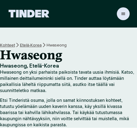
T
i
n
d
e
Kohteet
Etelä-Korea
Hwaseong
r
Hwaseong
i
n
a
Hwaseong, Etelä-Korea
l
Hwaseong on yksi parhaista paikoista tavata uusia ihmisiä. Katso,
o
millainen deittailumeininki siellä on. Tinder auttaa löytämään
i
paikallisia läheltä riippumatta siitä, asutko itse täällä vai
suunnitteletko matkaa.
t
u
Etsi Tinderistä osuma, jolla on samat kiinnostuksen kohteet,
s
tutustu yöelämään uuden kaverin kanssa, käy yksillä kivassa
s
baarissa tai kahvilla lähikahvilassa. Tai käykää tutustumassa
i
kaupungin nähtävyyksiin, niin voitte selvittää tai muistella, mikä
v
kaupungissa on kaikista parasta.
u