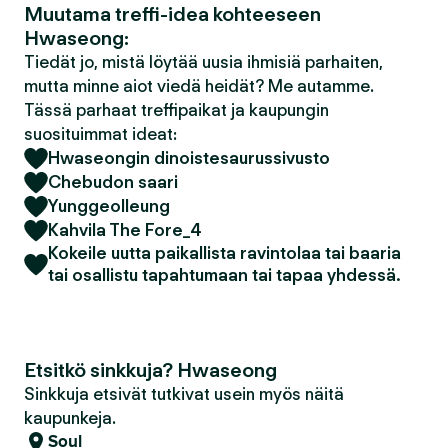
Muutama treffi-idea kohteeseen
Hwaseong:
Tiedät jo, mistä löytää uusia ihmisiä parhaiten,
mutta minne aiot viedä heidät? Me autamme.
Tässä parhaat treffipaikat ja kaupungin
suosituimmat ideat:
Hwaseongin dinoistesaurussivusto
Chebudon saari
Yunggeolleung
Kahvila The Fore_4
Kokeile uutta paikallista ravintolaa tai baaria
tai osallistu tapahtumaan tai tapaa yhdessä.
Etsitkö sinkkuja? Hwaseong
Sinkkuja etsivät tutkivat usein myös näitä
kaupunkeja.
Soul