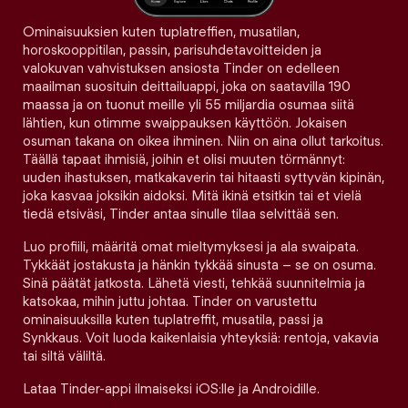
Ominaisuuksien kuten tuplatreffien, musatilan,
horoskooppitilan, passin, parisuhdetavoitteiden ja
valokuvan vahvistuksen ansiosta Tinder on edelleen
maailman suosituin deittailuappi, joka on saatavilla 190
maassa ja on tuonut meille yli 55 miljardia osumaa siitä
lähtien, kun otimme swaippauksen käyttöön. Jokaisen
osuman takana on oikea ihminen. Niin on aina ollut tarkoitus.
Täällä tapaat ihmisiä, joihin et olisi muuten törmännyt:
uuden ihastuksen, matkakaverin tai hitaasti syttyvän kipinän,
joka kasvaa joksikin aidoksi. Mitä ikinä etsitkin tai et vielä
tiedä etsiväsi, Tinder antaa sinulle tilaa selvittää sen.
Luo profiili, määritä omat mieltymyksesi ja ala swaipata.
Tykkäät jostakusta ja hänkin tykkää sinusta – se on osuma.
Sinä päätät jatkosta. Lähetä viesti, tehkää suunnitelmia ja
katsokaa, mihin juttu johtaa. Tinder on varustettu
ominaisuuksilla kuten tuplatreffit, musatila, passi ja
Synkkaus. Voit luoda kaikenlaisia yhteyksiä: rentoja, vakavia
tai siltä väliltä.
Lataa Tinder-appi ilmaiseksi iOS:lle ja Androidille.