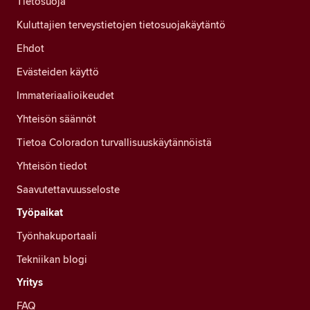
Tietosuoja
Kuluttajien terveystietojen tietosuojakäytäntö
Ehdot
Evästeiden käyttö
Immateriaalioikeudet
Yhteisön säännöt
Tietoa Coloradon turvallisuuskäytännöistä
Yhteisön tiedot
Saavutettavuusseloste
Työpaikat
Työnhakuportaali
Tekniikan blogi
Yritys
FAQ