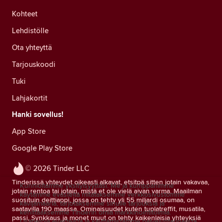
Kohteet
Lehdistölle
Ota yhteyttä
Tarjouskoodi
Tuki
Lahjakortit
Hanki sovellus!
App Store
Google Play Store
© 2026 Tinder LLC
Tinderissä yhteydet oikeasti alkavat, etsitpä sitten jotain vakavaa,
Kunnioitamme yksityisyyttäsi. Me ja kumppanimme
jotain rentoa tai jotain, mistä et ole vielä aivan varma. Maailman
käytämme evästeitä mitataksemme verkkosivustomme
suosituin deittiappi, jossa on tehty yli 55 miljardi osumaa, on
kävijämääriä, tarjotaksemme sinulle tarjouksia ja
saatavilla 190 maassa. Ominaisuudet kuten tuplatreffit, musatila,
kehittääksemme Tinderin omia markkinointitoimia.
passi, Synkkaus ja monet muut on tehty kaikenlaisia yhteyksiä
Lisätietoja evästeistä ja käyttämistämme palveluntarjoajista.