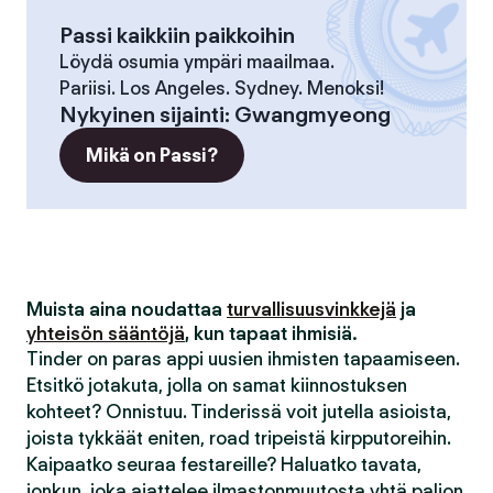
Passi kaikkiin paikkoihin
Löydä osumia ympäri maailmaa.
Pariisi. Los Angeles. Sydney. Menoksi!
Nykyinen sijainti
:
Gwangmyeong
Mikä on Passi?
Muista aina noudattaa
turvallisuusvinkkejä
ja
yhteisön sääntöjä
, kun tapaat ihmisiä.
Tinder on paras appi uusien ihmisten tapaamiseen.
Etsitkö jotakuta, jolla on samat kiinnostuksen
kohteet? Onnistuu. Tinderissä voit jutella asioista,
joista tykkäät eniten, road tripeistä kirpputoreihin.
Kaipaatko seuraa festareille? Haluatko tavata,
jonkun, joka ajattelee ilmastonmuutosta yhtä paljon