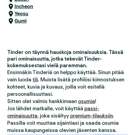
Incheon
Yeosu
Gumi
Tinder on täynnä hauskoja ominaisuuksia. Tässä
pari ominaisuutta, jotka tekevät Tinder-
kokemuksestasi vielä paremman.
Ensinnäkin Tinderiä on helppo käyttää. Sinun pitää
vain luoda
tili
. Muista lisätä profiiliisi kiinnostuksen
kohteet, kuvia ja kuvaus, joilla voit esitellä
persoonallisuuttasi.
Sitten olet valmis hankkimaan
osumia
!
Jos lähdet matkalle, voit käyttää
passi-
ominaisuutta
, joka sisältyy
premium-tilauksiin
.
Passilla voit muuttaa sijaintiasi ja saada osumia
muissa kaupungeissa olevien jäsenten kanssa.