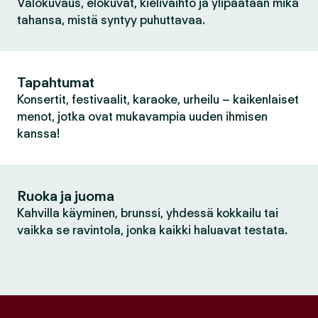
Valokuvaus, elokuvat, kielivaihto ja ylipäätään mikä
tahansa, mistä syntyy puhuttavaa.
Tapahtumat
Konsertit, festivaalit, karaoke, urheilu – kaikenlaiset
menot, jotka ovat mukavampia uuden ihmisen
kanssa!
Ruoka ja juoma
Kahvilla käyminen, brunssi, yhdessä kokkailu tai
vaikka se ravintola, jonka kaikki haluavat testata.