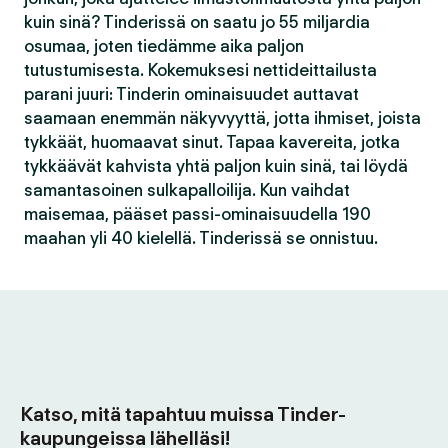
kuin sinä? Tinderissä on saatu jo 55 miljardia
osumaa, joten tiedämme aika paljon
tutustumisesta. Kokemuksesi nettideittailusta
parani juuri: Tinderin ominaisuudet auttavat
saamaan enemmän näkyvyyttä, jotta ihmiset, joista
tykkäät, huomaavat sinut. Tapaa kavereita, jotka
tykkäävät kahvista yhtä paljon kuin sinä, tai löydä
samantasoinen sulkapalloilija. Kun vaihdat
maisemaa, pääset passi-ominaisuudella 190
maahan yli 40 kielellä. Tinderissä se onnistuu.
Katso, mitä tapahtuu muissa Tinder-
kaupungeissa lähelläsi!