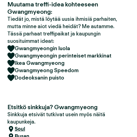
Muutama treffi-idea kohteeseen
Gwangmyeong:
Tiedät jo, mistä löytää uusia ihmisiä parhaiten,
mutta minne aiot viedä heidät? Me autamme.
Tässä parhaat treffipaikat ja kaupungin
suosituimmat ideat:
Gwangmyeongin luola
Gwangmyeongin perinteiset markkinat
Ikea Gwangmyeong
Gwangmyeong Speedom
Dodeoksanin puisto
Etsitkö sinkkuja? Gwangmyeong
Sinkkuja etsivät tutkivat usein myös näitä
kaupunkeja.
Soul
Busan