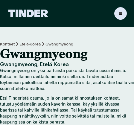
T
i
n
d
e
Kohteet
Etelä-Korea
Gwangmyeong
r
Gwangmyeong
i
n
a
Gwangmyeong, Etelä-Korea
l
Gwangmyeong on yksi parhaista paikoista tavata uusia ihmisiä.
o
Katso, millainen deittailumeininki siellä on. Tinder auttaa
i
löytämään paikallisia läheltä riippumatta siitä, asutko itse täällä vai
suunnitteletko matkaa.
t
u
Etsi Tinderistä osuma, jolla on samat kiinnostuksen kohteet,
s
tutustu yöelämään uuden kaverin kanssa, käy yksillä kivassa
s
baarissa tai kahvilla lähikahvilassa. Tai käykää tutustumassa
i
kaupungin nähtävyyksiin, niin voitte selvittää tai muistella, mikä
v
kaupungissa on kaikista parasta.
u