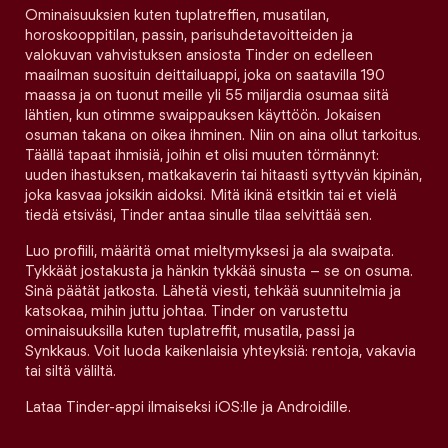
Ominaisuuksien kuten tuplatreffien, musatilan,
horoskooppitilan, passin, parisuhdetavoitteiden ja
valokuvan vahvistuksen ansiosta Tinder on edelleen
maailman suosituin deittailuappi, joka on saatavilla 190
maassa ja on tuonut meille yli 55 miljardia osumaa siitä
lähtien, kun otimme swaippauksen käyttöön. Jokaisen
osuman takana on oikea ihminen. Niin on aina ollut tarkoitus.
Täällä tapaat ihmisiä, joihin et olisi muuten törmännyt:
uuden ihastuksen, matkakaverin tai hitaasti syttyvän kipinän,
joka kasvaa joksikin aidoksi. Mitä ikinä etsitkin tai et vielä
tiedä etsiväsi, Tinder antaa sinulle tilaa selvittää sen.
Luo profiili, määritä omat mieltymyksesi ja ala swaipata.
Tykkäät jostakusta ja hänkin tykkää sinusta – se on osuma.
Sinä päätät jatkosta. Lähetä viesti, tehkää suunnitelmia ja
katsokaa, mihin juttu johtaa. Tinder on varustettu
ominaisuuksilla kuten tuplatreffit, musatila, passi ja
Synkkaus. Voit luoda kaikenlaisia yhteyksiä: rentoja, vakavia
tai siltä väliltä.
Lataa Tinder-appi ilmaiseksi iOS:lle ja Androidille.