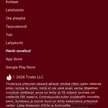
Kohteet
Lehdistölle
Ota yhteyttä
Tarjouskoodi
Tuki
Lahjakortit
Hanki sovellus!
App Store
Google Play Store
© 2026 Tinder LLC
Tinderissä yhteydet oikeasti alkavat, etsitpä sitten jotain vakavaa,
Kunnioitamme yksityisyyttäsi. Me ja kumppanimme
jotain rentoa tai jotain, mistä et ole vielä aivan varma. Maailman
käytämme evästeitä mitataksemme verkkosivustomme
suosituin deittiappi, jossa on tehty yli 55 miljardi osumaa, on
kävijämääriä, tarjotaksemme sinulle tarjouksia ja
saatavilla 190 maassa. Ominaisuudet kuten tuplatreffit, musatila,
kehittääksemme Tinderin omia markkinointitoimia.
passi, Synkkaus ja monet muut on tehty kaikenlaisia yhteyksiä
Lisätietoja evästeistä ja käyttämistämme palveluntarjoajista.
varten. Lataa ilmaiseksi iOS:lle ja Androidille.
Voit perua suostumuksesi asetuksista koska tahansa.