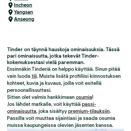
Incheon
Yangsan
Anseong
Tinder on täynnä hauskoja ominaisuuksia. Tässä
pari ominaisuutta, jotka tekevät Tinder-
kokemuksestasi vielä paremman.
Ensinnäkin Tinderiä on helppo käyttää. Sinun pitää
vain luoda
tili
. Muista lisätä profiiliisi kiinnostuksen
kohteet, kuvia ja kuvaus, joilla voit esitellä
persoonallisuuttasi.
Sitten olet valmis hankkimaan
osumia
!
Jos lähdet matkalle, voit käyttää
passi-
ominaisuutta
, joka sisältyy
premium-tilauksiin
.
Passilla voit muuttaa sijaintiasi ja saada osumia
muissa kaupungeissa olevien jäsenten kanssa.