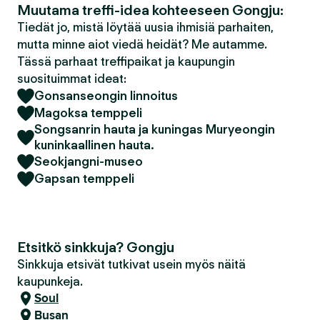
Muutama treffi-idea kohteeseen Gongju:
Tiedät jo, mistä löytää uusia ihmisiä parhaiten,
mutta minne aiot viedä heidät? Me autamme.
Tässä parhaat treffipaikat ja kaupungin
suosituimmat ideat:
Gonsanseongin linnoitus
Magoksa temppeli
Songsanrin hauta ja kuningas Muryeongin
kuninkaallinen hauta.
Seokjangni-museo
Gapsan temppeli
Etsitkö sinkkuja? Gongju
Sinkkuja etsivät tutkivat usein myös näitä
kaupunkeja.
Soul
Busan