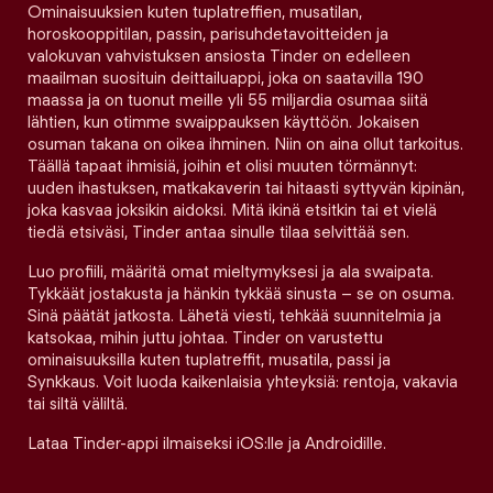
Ominaisuuksien kuten tuplatreffien, musatilan,
horoskooppitilan, passin, parisuhdetavoitteiden ja
valokuvan vahvistuksen ansiosta Tinder on edelleen
maailman suosituin deittailuappi, joka on saatavilla 190
maassa ja on tuonut meille yli 55 miljardia osumaa siitä
lähtien, kun otimme swaippauksen käyttöön. Jokaisen
osuman takana on oikea ihminen. Niin on aina ollut tarkoitus.
Täällä tapaat ihmisiä, joihin et olisi muuten törmännyt:
uuden ihastuksen, matkakaverin tai hitaasti syttyvän kipinän,
joka kasvaa joksikin aidoksi. Mitä ikinä etsitkin tai et vielä
tiedä etsiväsi, Tinder antaa sinulle tilaa selvittää sen.
Luo profiili, määritä omat mieltymyksesi ja ala swaipata.
Tykkäät jostakusta ja hänkin tykkää sinusta – se on osuma.
Sinä päätät jatkosta. Lähetä viesti, tehkää suunnitelmia ja
katsokaa, mihin juttu johtaa. Tinder on varustettu
ominaisuuksilla kuten tuplatreffit, musatila, passi ja
Synkkaus. Voit luoda kaikenlaisia yhteyksiä: rentoja, vakavia
tai siltä väliltä.
Lataa Tinder-appi ilmaiseksi iOS:lle ja Androidille.