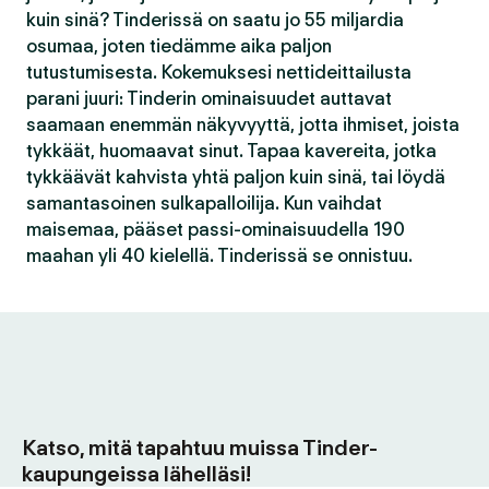
kuin sinä? Tinderissä on saatu jo 55 miljardia
osumaa, joten tiedämme aika paljon
tutustumisesta. Kokemuksesi nettideittailusta
parani juuri: Tinderin ominaisuudet auttavat
saamaan enemmän näkyvyyttä, jotta ihmiset, joista
tykkäät, huomaavat sinut. Tapaa kavereita, jotka
tykkäävät kahvista yhtä paljon kuin sinä, tai löydä
samantasoinen sulkapalloilija. Kun vaihdat
maisemaa, pääset passi-ominaisuudella 190
maahan yli 40 kielellä. Tinderissä se onnistuu.
Katso, mitä tapahtuu muissa Tinder-
kaupungeissa lähelläsi!