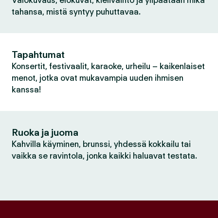
Valokuvaus, elokuvat, kielivaihto ja ylipäätään mikä
tahansa, mistä syntyy puhuttavaa.
Tapahtumat
Konsertit, festivaalit, karaoke, urheilu – kaikenlaiset
menot, jotka ovat mukavampia uuden ihmisen
kanssa!
Ruoka ja juoma
Kahvilla käyminen, brunssi, yhdessä kokkailu tai
vaikka se ravintola, jonka kaikki haluavat testata.