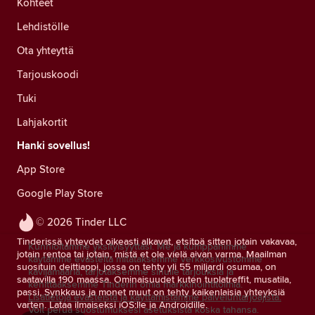
Kohteet
Lehdistölle
Ota yhteyttä
Tarjouskoodi
Tuki
Lahjakortit
Hanki sovellus!
App Store
Google Play Store
© 2026 Tinder LLC
Tinderissä yhteydet oikeasti alkavat, etsitpä sitten jotain vakavaa,
Kunnioitamme yksityisyyttäsi. Me ja kumppanimme
jotain rentoa tai jotain, mistä et ole vielä aivan varma. Maailman
käytämme evästeitä mitataksemme verkkosivustomme
suosituin deittiappi, jossa on tehty yli 55 miljardi osumaa, on
kävijämääriä, tarjotaksemme sinulle tarjouksia ja
saatavilla 190 maassa. Ominaisuudet kuten tuplatreffit, musatila,
kehittääksemme Tinderin omia markkinointitoimia.
passi, Synkkaus ja monet muut on tehty kaikenlaisia yhteyksiä
Lisätietoja evästeistä ja käyttämistämme palveluntarjoajista.
varten. Lataa ilmaiseksi iOS:lle ja Androidille.
Voit perua suostumuksesi asetuksista koska tahansa.