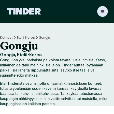
T
i
n
d
e
Kohteet
Etelä-Korea
Gongju
r
Gongju
i
n
a
Gongju, Etelä-Korea
l
Gongju on yksi parhaista paikoista tavata uusia ihmisiä. Katso,
o
millainen deittailumeininki siellä on. Tinder auttaa löytämään
i
paikallisia läheltä riippumatta siitä, asutko itse täällä vai
suunnitteletko matkaa.
t
u
Etsi Tinderistä osuma, jolla on samat kiinnostuksen kohteet,
s
tutustu yöelämään uuden kaverin kanssa, käy yksillä kivassa
s
baarissa tai kahvilla lähikahvilassa. Tai käykää tutustumassa
i
kaupungin nähtävyyksiin, niin voitte selvittää tai muistella, mikä
v
kaupungissa on kaikista parasta.
u