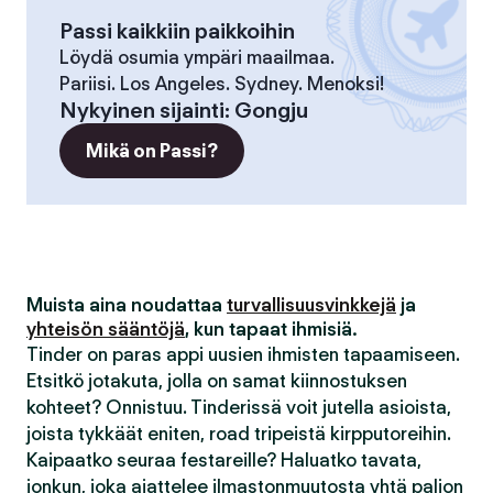
Passi kaikkiin paikkoihin
Löydä osumia ympäri maailmaa.
Pariisi. Los Angeles. Sydney. Menoksi!
Nykyinen sijainti
:
Gongju
Mikä on Passi?
Muista aina noudattaa
turvallisuusvinkkejä
ja
yhteisön sääntöjä
, kun tapaat ihmisiä.
Tinder on paras appi uusien ihmisten tapaamiseen.
Etsitkö jotakuta, jolla on samat kiinnostuksen
kohteet? Onnistuu. Tinderissä voit jutella asioista,
joista tykkäät eniten, road tripeistä kirpputoreihin.
Kaipaatko seuraa festareille? Haluatko tavata,
jonkun, joka ajattelee ilmastonmuutosta yhtä paljon