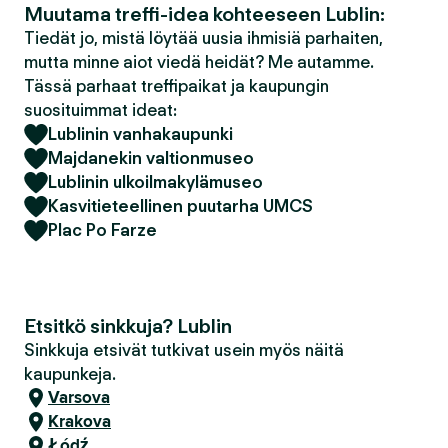
Muutama treffi-idea kohteeseen Lublin:
Tiedät jo, mistä löytää uusia ihmisiä parhaiten,
mutta minne aiot viedä heidät? Me autamme.
Tässä parhaat treffipaikat ja kaupungin
suosituimmat ideat:
Lublinin vanhakaupunki
Majdanekin valtionmuseo
Lublinin ulkoilmakylämuseo
Kasvitieteellinen puutarha UMCS
Plac Po Farze
Etsitkö sinkkuja? Lublin
Sinkkuja etsivät tutkivat usein myös näitä
kaupunkeja.
Varsova
Krakova
Łódź