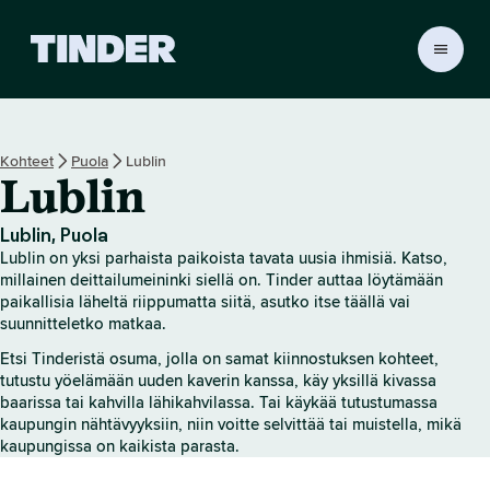
T
i
n
d
e
Kohteet
Puola
Lublin
r
Lublin
i
n
a
Lublin, Puola
l
Lublin on yksi parhaista paikoista tavata uusia ihmisiä. Katso,
o
millainen deittailumeininki siellä on. Tinder auttaa löytämään
i
paikallisia läheltä riippumatta siitä, asutko itse täällä vai
suunnitteletko matkaa.
t
u
Etsi Tinderistä osuma, jolla on samat kiinnostuksen kohteet,
s
tutustu yöelämään uuden kaverin kanssa, käy yksillä kivassa
s
baarissa tai kahvilla lähikahvilassa. Tai käykää tutustumassa
i
kaupungin nähtävyyksiin, niin voitte selvittää tai muistella, mikä
v
kaupungissa on kaikista parasta.
u