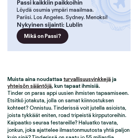
Passi kaikkiin paikkoihin
Löydä osumia ympäri maailmaa.
Pariisi. Los Angeles. Sydney. Menoksi!
Nykyinen sijainti
:
Lublin
Mikä on Passi?
Muista aina noudattaa
turvallisuusvinkkejä
ja
yhteisön sääntöjä
, kun tapaat ihmisiä.
Tinder on paras appi uusien ihmisten tapaamiseen.
Etsitkö jotakuta, jolla on samat kiinnostuksen
kohteet? Onnistuu. Tinderissä voit jutella asioista,
joista tykkäät eniten, road tripeistä kirpputoreihin.
Kaipaatko seuraa festareille? Haluatko tavata,
jonkun, joka ajattelee ilmastonmuutosta yhtä paljon
kuin sinä? Tinderissä on saatu jo 55 miljardia