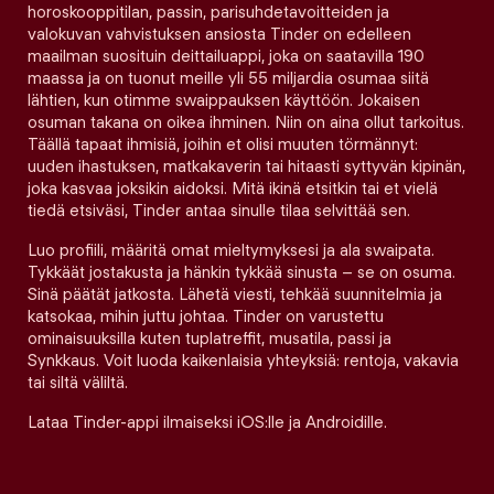
horoskooppitilan, passin, parisuhdetavoitteiden ja
valokuvan vahvistuksen ansiosta Tinder on edelleen
maailman suosituin deittailuappi, joka on saatavilla 190
maassa ja on tuonut meille yli 55 miljardia osumaa siitä
lähtien, kun otimme swaippauksen käyttöön. Jokaisen
osuman takana on oikea ihminen. Niin on aina ollut tarkoitus.
Täällä tapaat ihmisiä, joihin et olisi muuten törmännyt:
uuden ihastuksen, matkakaverin tai hitaasti syttyvän kipinän,
joka kasvaa joksikin aidoksi. Mitä ikinä etsitkin tai et vielä
tiedä etsiväsi, Tinder antaa sinulle tilaa selvittää sen.
Luo profiili, määritä omat mieltymyksesi ja ala swaipata.
Tykkäät jostakusta ja hänkin tykkää sinusta – se on osuma.
Sinä päätät jatkosta. Lähetä viesti, tehkää suunnitelmia ja
katsokaa, mihin juttu johtaa. Tinder on varustettu
ominaisuuksilla kuten tuplatreffit, musatila, passi ja
Synkkaus. Voit luoda kaikenlaisia yhteyksiä: rentoja, vakavia
tai siltä väliltä.
Lataa Tinder-appi ilmaiseksi iOS:lle ja Androidille.