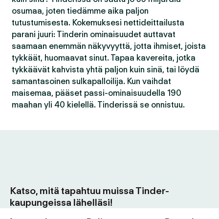
osumaa, joten tiedämme aika paljon
tutustumisesta. Kokemuksesi nettideittailusta
parani juuri: Tinderin ominaisuudet auttavat
saamaan enemmän näkyvyyttä, jotta ihmiset, joista
tykkäät, huomaavat sinut. Tapaa kavereita, jotka
tykkäävät kahvista yhtä paljon kuin sinä, tai löydä
samantasoinen sulkapalloilija. Kun vaihdat
maisemaa, pääset passi-ominaisuudella 190
maahan yli 40 kielellä. Tinderissä se onnistuu.
Katso, mitä tapahtuu muissa Tinder-
kaupungeissa lähelläsi!