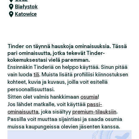
Białystok
Katowice
Tinder on täynnä hauskoja ominaisuuksia. Tässä
pari ominaisuutta, jotka tekevät Tinder-
kokemuksestasi vielä paremman.
Ensinnäkin Tinderiä on helppo käyttää. Sinun pitää
vain luoda
tili
. Muista lisätä profiiliisi kiinnostuksen
kohteet, kuvia ja kuvaus, joilla voit esitellä
persoonallisuuttasi.
Sitten olet valmis hankkimaan
osumia
!
Jos lähdet matkalle, voit käyttää
passi-
ominaisuutta
, joka sisältyy
premium-tilauksiin
.
Passilla voit muuttaa sijaintiasi ja saada osumia
muissa kaupungeissa olevien jäsenten kanssa.