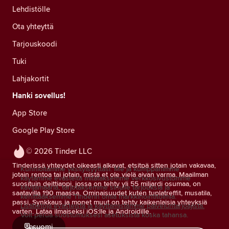
Lehdistölle
Ota yhteyttä
Tarjouskoodi
Tuki
Lahjakortit
Hanki sovellus!
App Store
Google Play Store
© 2026 Tinder LLC
Tinderissä yhteydet oikeasti alkavat, etsitpä sitten jotain vakavaa,
Kunnioitamme yksityisyyttäsi. Me ja kumppanimme
jotain rentoa tai jotain, mistä et ole vielä aivan varma. Maailman
käytämme evästeitä mitataksemme verkkosivustomme
suosituin deittiappi, jossa on tehty yli 55 miljardi osumaa, on
kävijämääriä, tarjotaksemme sinulle tarjouksia ja
saatavilla 190 maassa. Ominaisuudet kuten tuplatreffit, musatila,
kehittääksemme Tinderin omia markkinointitoimia.
passi, Synkkaus ja monet muut on tehty kaikenlaisia yhteyksiä
Lisätietoja evästeistä ja käyttämistämme palveluntarjoajista.
varten. Lataa ilmaiseksi iOS:lle ja Androidille.
Voit perua suostumuksesi asetuksista koska tahansa.
suomi