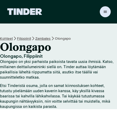
T
i
n
d
e
Kohteet
Filippiinit
Zambales
Olongapo
r
Olongapo
i
n
a
Olongapo, Filippiinit
l
Olongapo on yksi parhaista paikoista tavata uusia ihmisiä. Katso,
o
millainen deittailumeininki siellä on. Tinder auttaa löytämään
i
paikallisia läheltä riippumatta siitä, asutko itse täällä vai
suunnitteletko matkaa.
t
u
Etsi Tinderistä osuma, jolla on samat kiinnostuksen kohteet,
s
tutustu yöelämään uuden kaverin kanssa, käy yksillä kivassa
s
baarissa tai kahvilla lähikahvilassa. Tai käykää tutustumassa
i
kaupungin nähtävyyksiin, niin voitte selvittää tai muistella, mikä
v
kaupungissa on kaikista parasta.
u