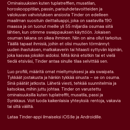
Ominaisuuksien kuten tuplatreffien, musatilan,
horoskooppitilan, passin, parisuhdetavoitteiden ja
valokuvan vahvistuksen ansiosta Tinder on edelleen
maailman suosituin deittailuappi, joka on saatavilla 190
maassa ja on tuonut meille yli 55 miljardia osumaa siitä
lähtien, kun otimme swaippauksen käyttöön. Jokaisen
osuman takana on oikea ihminen. Niin on aina ollut tarkoitus.
Täällä tapaat ihmisiä, joihin et olisi muuten törmännyt:
uuden ihastuksen, matkakaverin tai hitaasti syttyvän kipinän,
joka kasvaa joksikin aidoksi. Mitä ikinä etsitkin tai et vielä
tiedä etsiväsi, Tinder antaa sinulle tilaa selvittää sen.
Luo profiili, määritä omat mieltymyksesi ja ala swaipata.
Tykkäät jostakusta ja hänkin tykkää sinusta – se on osuma.
Sinä päätät jatkosta. Lähetä viesti, tehkää suunnitelmia ja
katsokaa, mihin juttu johtaa. Tinder on varustettu
ominaisuuksilla kuten tuplatreffit, musatila, passi ja
Synkkaus. Voit luoda kaikenlaisia yhteyksiä: rentoja, vakavia
tai siltä väliltä.
Lataa Tinder-appi ilmaiseksi iOS:lle ja Androidille.