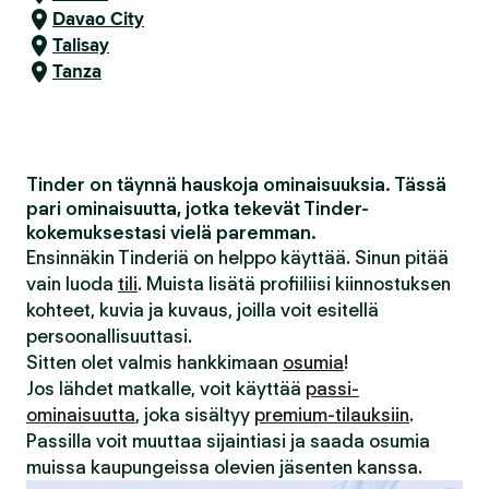
Davao City
Talisay
Tanza
Tinder on täynnä hauskoja ominaisuuksia. Tässä
pari ominaisuutta, jotka tekevät Tinder-
kokemuksestasi vielä paremman.
Ensinnäkin Tinderiä on helppo käyttää. Sinun pitää
vain luoda
tili
. Muista lisätä profiiliisi kiinnostuksen
kohteet, kuvia ja kuvaus, joilla voit esitellä
persoonallisuuttasi.
Sitten olet valmis hankkimaan
osumia
!
Jos lähdet matkalle, voit käyttää
passi-
ominaisuutta
, joka sisältyy
premium-tilauksiin
.
Passilla voit muuttaa sijaintiasi ja saada osumia
muissa kaupungeissa olevien jäsenten kanssa.