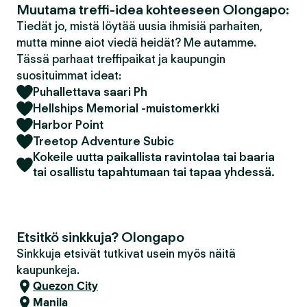
Muutama treffi-idea kohteeseen Olongapo:
Tiedät jo, mistä löytää uusia ihmisiä parhaiten,
mutta minne aiot viedä heidät? Me autamme.
Tässä parhaat treffipaikat ja kaupungin
suosituimmat ideat:
Puhallettava saari Ph
Hellships Memorial -muistomerkki
Harbor Point
Treetop Adventure Subic
Kokeile uutta paikallista ravintolaa tai baaria
tai osallistu tapahtumaan tai tapaa yhdessä.
Etsitkö sinkkuja? Olongapo
Sinkkuja etsivät tutkivat usein myös näitä
kaupunkeja.
Quezon City
Manila