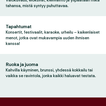
Valokuvaus, elokuvat, kielivaihto ja ylipäätään mikä
tahansa, mistä syntyy puhuttavaa.
Tapahtumat
Konsertit, festivaalit, karaoke, urheilu – kaikenlaiset
menot, jotka ovat mukavampia uuden ihmisen
kanssa!
Ruoka ja juoma
Kahvilla käyminen, brunssi, yhdessä kokkailu tai
vaikka se ravintola, jonka kaikki haluavat testata.