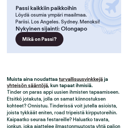
Passi kaikkiin paikkoihin
Löydä osumia ympäri maailmaa.
Pariisi. Los Angeles. Sydney. Menoksi!
Nykyinen sijainti
:
Olongapo
Mikä on Passi?
Muista aina noudattaa
turvallisuusvinkkejä
ja
yhteisön sääntöjä
, kun tapaat ihmisiä.
Tinder on paras appi uusien ihmisten tapaamiseen.
Etsitkö jotakuta, jolla on samat kiinnostuksen
kohteet? Onnistuu. Tinderissä voit jutella asioista,
joista tykkäät eniten, road tripeistä kirpputoreihin.
Kaipaatko seuraa festareille? Haluatko tavata,
jonkun, joka ajattelee ilmastonmuutosta yhtä paljon