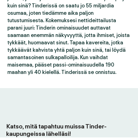
kuin sinä? Tinderissä on saatu jo 55 miljardia
osumaa, joten tiedämme aika paljon
tutustumisesta. Kokemuksesi nettideittailusta
parani juuri: Tinderin ominaisuudet auttavat
saamaan enemmän näkyvyyttä, jotta ihmiset, joista
tykkäät, huomaavat sinut. Tapaa kavereita, jotka
tykkäävät kahvista yhtä paljon kuin sinä, tai löydä
samantasoinen sulkapalloilija. Kun vaihdat
maisemaa, pääset passi-ominaisuudella 190
maahan yli 40 kielellä. Tinderissä se onnistuu.
Katso, mitä tapahtuu muissa Tinder-
kaupungeissa lähelläsi!