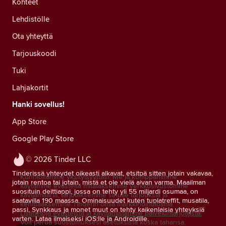
Kohteet
Lehdistölle
Ota yhteyttä
Tarjouskoodi
Tuki
Lahjakortit
Hanki sovellus!
App Store
Google Play Store
© 2026 Tinder LLC
Tinderissä yhteydet oikeasti alkavat, etsitpä sitten jotain vakavaa,
Kunnioitamme yksityisyyttäsi. Me ja kumppanimme
jotain rentoa tai jotain, mistä et ole vielä aivan varma. Maailman
käytämme evästeitä mitataksemme verkkosivustomme
suosituin deittiappi, jossa on tehty yli 55 miljardi osumaa, on
kävijämääriä, tarjotaksemme sinulle tarjouksia ja
saatavilla 190 maassa. Ominaisuudet kuten tuplatreffit, musatila,
kehittääksemme Tinderin omia markkinointitoimia.
passi, Synkkaus ja monet muut on tehty kaikenlaisia yhteyksiä
Lisätietoja evästeistä ja käyttämistämme palveluntarjoajista.
varten. Lataa ilmaiseksi iOS:lle ja Androidille.
Voit perua suostumuksesi asetuksista koska tahansa.