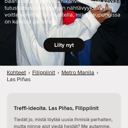
baarissa tai kahvilla lähikahvilassa. Tai käykää
tutustumassa kaupungin nähtävyyksiin, niin
voitte selvittää tai muistella, mikä kaupungissa
on kaikista parasta.
Liity nyt
Kohteet
›
Filippiinit
›
Metro Manila
›
Las Piñas
Treffi-ideoita. Las Piñas, Filippiinit
Tiedät jo, mistä löytää uusia ihmisiä parhaiten,
mutta minne aiot viedä heidät? Me autamme.