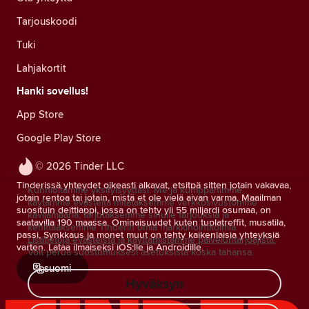
Tarjouskoodi
Tuki
Lahjakortit
Hanki sovellus!
App Store
Google Play Store
© 2026 Tinder LLC
Tinderissä yhteydet oikeasti alkavat, etsitpä sitten jotain vakavaa,
Kunnioitamme yksityisyyttäsi. Me ja kumppanimme
jotain rentoa tai jotain, mistä et ole vielä aivan varma. Maailman
käytämme evästeitä mitataksemme verkkosivustomme
suosituin deittiappi, jossa on tehty yli 55 miljardi osumaa, on
kävijämääriä, tarjotaksemme sinulle tarjouksia ja
saatavilla 190 maassa. Ominaisuudet kuten tuplatreffit, musatila,
kehittääksemme Tinderin omia markkinointitoimia.
passi, Synkkaus ja monet muut on tehty kaikenlaisia yhteyksiä
Lisätietoja evästeistä ja käyttämistämme palveluntarjoajista.
varten. Lataa ilmaiseksi iOS:lle ja Androidille.
Voit perua suostumuksesi asetuksista koska tahansa.
suomi
Hyväksyn