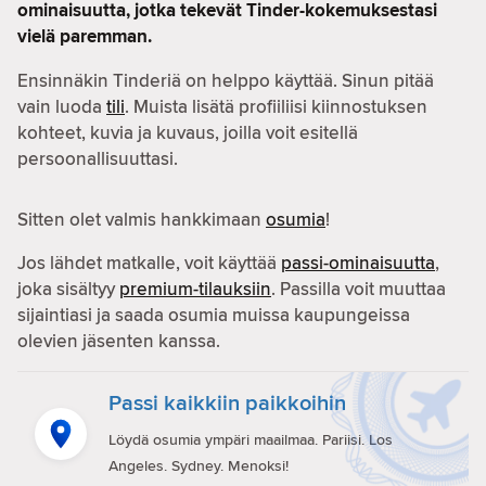
ominaisuutta, jotka tekevät Tinder-kokemuksestasi
vielä paremman.
Ensinnäkin Tinderiä on helppo käyttää. Sinun pitää
vain luoda
tili
. Muista lisätä profiiliisi kiinnostuksen
kohteet, kuvia ja kuvaus, joilla voit esitellä
persoonallisuuttasi.
Sitten olet valmis hankkimaan
osumia
!
Jos lähdet matkalle, voit käyttää
passi-ominaisuutta
,
joka sisältyy
premium-tilauksiin
. Passilla voit muuttaa
sijaintiasi ja saada osumia muissa kaupungeissa
olevien jäsenten kanssa.
Passi kaikkiin paikkoihin
Löydä osumia ympäri maailmaa. Pariisi. Los
Angeles. Sydney. Menoksi!