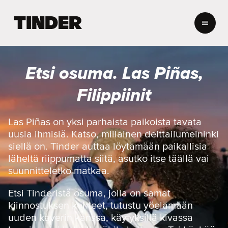
T
i
n
d
e
Etsi osuma. Las Piñas,
r
i
Filippiinit
n
a
l
Las Piñas on yksi parhaista paikoista tavata
o
uusia ihmisiä. Katso, millainen deittailumeininki
i
siellä on. Tinder auttaa löytämään paikallisia
t
läheltä riippumatta siitä, asutko itse täällä vai
u
suunnitteletko matkaa.
s
s
i
Etsi Tinderistä osuma, jolla on samat
v
kiinnostuksen kohteet, tutustu yöelämään
u
uuden kaverin kanssa, käy yksillä kivassa