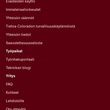
Evästeiden käyttö
Immateriaalioikeudet
Yhteisön säännöt
Tietoa Coloradon turvallisuuskäytännöistä
Yhteisön tiedot
Saavutettavuusseloste
Työpaikat
Työnhakuportaali
Tekniikan blogi
Yritys
FAQ
Kohteet
Lehdistölle
Ota yhteyttä