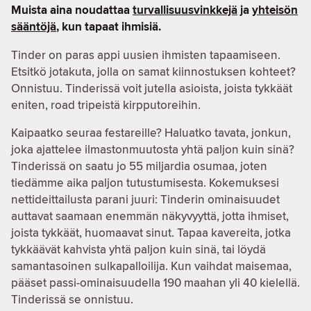
Muista aina noudattaa
turvallisuusvinkkejä
ja
yhteisön
sääntöjä
, kun tapaat ihmisiä.
Tinder on paras appi uusien ihmisten tapaamiseen.
Etsitkö jotakuta, jolla on samat kiinnostuksen kohteet?
Onnistuu. Tinderissä voit jutella asioista, joista tykkäät
eniten, road tripeistä kirpputoreihin.
Kaipaatko seuraa festareille? Haluatko tavata, jonkun,
joka ajattelee ilmastonmuutosta yhtä paljon kuin sinä?
Tinderissä on saatu jo 55 miljardia osumaa, joten
tiedämme aika paljon tutustumisesta. Kokemuksesi
nettideittailusta parani juuri: Tinderin ominaisuudet
auttavat saamaan enemmän näkyvyyttä, jotta ihmiset,
joista tykkäät, huomaavat sinut. Tapaa kavereita, jotka
tykkäävät kahvista yhtä paljon kuin sinä, tai löydä
samantasoinen sulkapalloilija. Kun vaihdat maisemaa,
pääset passi-ominaisuudella 190 maahan yli 40 kielellä.
Tinderissä se onnistuu.