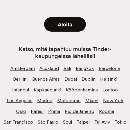
Aloita
Katso, mitä tapahtuu muissa Tinder-
kaupungeissa lähelläsi!
Amsterdam
Auckland
Bali
Bangkok
Barcelona
Berliini
Buenos Aires
Dubai
Dublin
Helsinki
Istanbul
Kapkaupunki
Kööpenhamina
Lontoo
Los Angeles
Madrid
Melbourne
Miami
New York
Oslo
Pariisi
Praha
Rio de Janeiro
Rooma
San Francisco
São Paulo
Soul
Taipei
Tel Aviv
Tokio