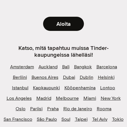
Aloita
Katso, mitä tapahtuu muissa Tinder-
kaupungeissa lähelläsi!
Amsterdam
Auckland
Bali
Bangkok
Barcelona
Berliini
Buenos Aires
Dubai
Dublin
Helsinki
Istanbul
Kapkaupunki
Kööpenhamina
Lontoo
Los Angeles
Madrid
Melbourne
Miami
New York
Oslo
Pariisi
Praha
Rio de Janeiro
Rooma
San Francisco
São Paulo
Soul
Taipei
Tel Aviv
Tokio