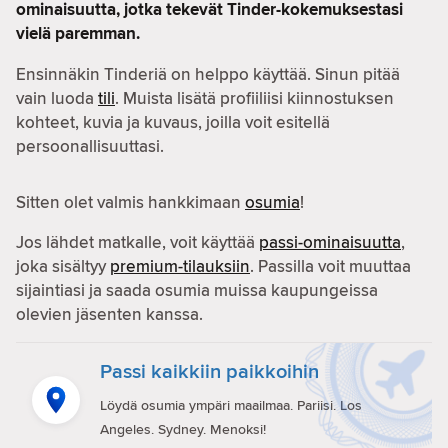
ominaisuutta, jotka tekevät Tinder-kokemuksestasi
vielä paremman.
Ensinnäkin Tinderiä on helppo käyttää. Sinun pitää
vain luoda
tili
. Muista lisätä profiiliisi kiinnostuksen
kohteet, kuvia ja kuvaus, joilla voit esitellä
persoonallisuuttasi.
Sitten olet valmis hankkimaan
osumia
!
Jos lähdet matkalle, voit käyttää
passi-ominaisuutta
,
joka sisältyy
premium-tilauksiin
. Passilla voit muuttaa
sijaintiasi ja saada osumia muissa kaupungeissa
olevien jäsenten kanssa.
Passi kaikkiin paikkoihin
Löydä osumia ympäri maailmaa. Pariisi. Los
Angeles. Sydney. Menoksi!