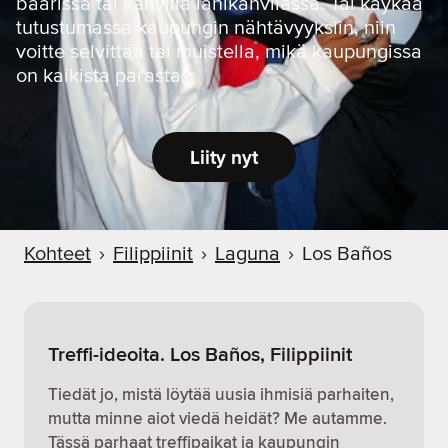
baarissa tai kahvilla lähikahvilassa. Tai käykää
tutustumassa kaupungin nähtävyyksiin, niin
voitte selvittää tai muistella, mikä kaupungissa
on kaikista parasta.
Liity nyt
Kohteet
›
Filippiinit
›
Laguna
›
Los Baños
Treffi-ideoita. Los Baños, Filippiinit
Tiedät jo, mistä löytää uusia ihmisiä parhaiten,
mutta minne aiot viedä heidät? Me autamme.
Tässä parhaat treffipaikat ja kaupungin