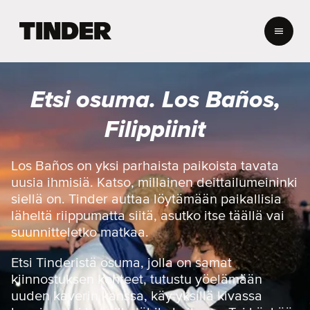
T
i
n
d
e
Etsi osuma. Los Baños,
r
i
Filippiinit
n
a
l
Los Baños on yksi parhaista paikoista tavata
o
uusia ihmisiä. Katso, millainen deittailumeininki
i
siellä on. Tinder auttaa löytämään paikallisia
t
läheltä riippumatta siitä, asutko itse täällä vai
u
suunnitteletko matkaa.
s
s
i
Etsi Tinderistä osuma, jolla on samat
v
kiinnostuksen kohteet, tutustu yöelämään
u
uuden kaverin kanssa, käy yksillä kivassa