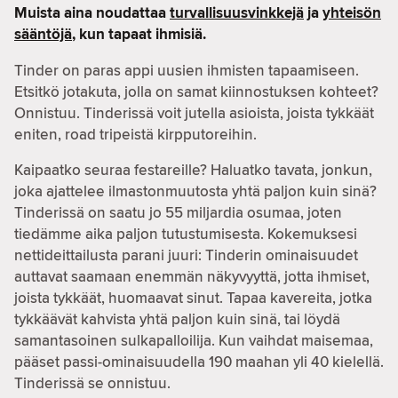
Muista aina noudattaa
turvallisuusvinkkejä
ja
yhteisön
sääntöjä
, kun tapaat ihmisiä.
Tinder on paras appi uusien ihmisten tapaamiseen.
Etsitkö jotakuta, jolla on samat kiinnostuksen kohteet?
Onnistuu. Tinderissä voit jutella asioista, joista tykkäät
eniten, road tripeistä kirpputoreihin.
Kaipaatko seuraa festareille? Haluatko tavata, jonkun,
joka ajattelee ilmastonmuutosta yhtä paljon kuin sinä?
Tinderissä on saatu jo 55 miljardia osumaa, joten
tiedämme aika paljon tutustumisesta. Kokemuksesi
nettideittailusta parani juuri: Tinderin ominaisuudet
auttavat saamaan enemmän näkyvyyttä, jotta ihmiset,
joista tykkäät, huomaavat sinut. Tapaa kavereita, jotka
tykkäävät kahvista yhtä paljon kuin sinä, tai löydä
samantasoinen sulkapalloilija. Kun vaihdat maisemaa,
pääset passi-ominaisuudella 190 maahan yli 40 kielellä.
Tinderissä se onnistuu.