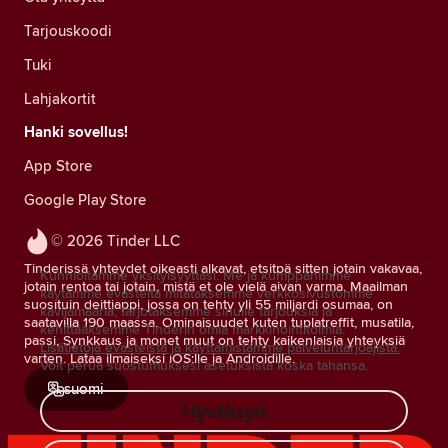
Tarjouskoodi
Tuki
Lahjakortit
Hanki sovellus!
App Store
Google Play Store
© 2026 Tinder LLC
Tinderissä yhteydet oikeasti alkavat, etsitpä sitten jotain vakavaa,
Kunnioitamme yksityisyyttäsi. Me ja kumppanimme
jotain rentoa tai jotain, mistä et ole vielä aivan varma. Maailman
käytämme evästeitä mitataksemme verkkosivustomme
suosituin deittiappi, jossa on tehty yli 55 miljardi osumaa, on
kävijämääriä, tarjotaksemme sinulle tarjouksia ja
saatavilla 190 maassa. Ominaisuudet kuten tuplatreffit, musatila,
kehittääksemme Tinderin omia markkinointitoimia.
passi, Synkkaus ja monet muut on tehty kaikenlaisia yhteyksiä
Lisätietoja evästeistä ja käyttämistämme palveluntarjoajista.
varten. Lataa ilmaiseksi iOS:lle ja Androidille.
Voit perua suostumuksesi asetuksista koska tahansa.
suomi
Hyväksyn