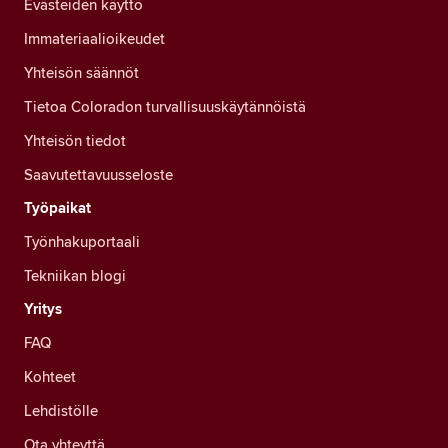
Evästeiden käyttö
Immateriaalioikeudet
Yhteisön säännöt
Tietoa Coloradon turvallisuuskäytännöistä
Yhteisön tiedot
Saavutettavuusseloste
Työpaikat
Työnhakuportaali
Tekniikan blogi
Yritys
FAQ
Kohteet
Lehdistölle
Ota yhteyttä