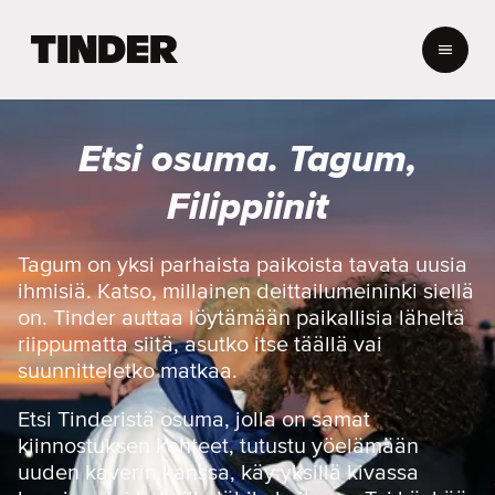
T
i
n
d
e
Etsi osuma. Tagum,
r
i
Filippiinit
n
a
l
Tagum on yksi parhaista paikoista tavata uusia
o
ihmisiä. Katso, millainen deittailumeininki siellä
i
on. Tinder auttaa löytämään paikallisia läheltä
t
riippumatta siitä, asutko itse täällä vai
u
suunnitteletko matkaa.
s
s
i
Etsi Tinderistä osuma, jolla on samat
v
kiinnostuksen kohteet, tutustu yöelämään
u
uuden kaverin kanssa, käy yksillä kivassa