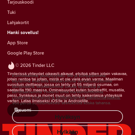
Tarjouskoodi
Tuki
Lahjakortit
Hanki sovellus!
App Store
Google Play Store
© 2026 Tinder LLC
Tinderissä yhteydet oikeasti alkavat, etsitpä sitten jotain vakavaa,
Kunnioitamme yksityisyyttäsi. Me ja kumppanimme
jotain rentoa tai jotain, mistä et ole vielä aivan varma. Maailman
käytämme evästeitä mitataksemme verkkosivustomme
suosituin deittiappi, jossa on tehty yli 55 miljardi osumaa, on
kävijämääriä, tarjotaksemme sinulle tarjouksia ja
saatavilla 190 maassa. Ominaisuudet kuten tuplatreffit, musatila,
kehittääksemme Tinderin omia markkinointitoimia.
passi, Synkkaus ja monet muut on tehty kaikenlaisia yhteyksiä
Lisätietoja evästeistä ja käyttämistämme palveluntarjoajista.
varten. Lataa ilmaiseksi iOS:lle ja Androidille.
Voit perua suostumuksesi asetuksista koska tahansa.
suomi
Hyväksyn
Hylkään