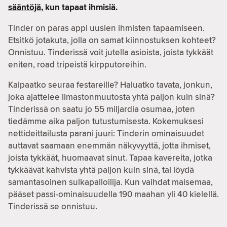
sääntöjä
, kun tapaat ihmisiä.
Tinder on paras appi uusien ihmisten tapaamiseen.
Etsitkö jotakuta, jolla on samat kiinnostuksen kohteet?
Onnistuu. Tinderissä voit jutella asioista, joista tykkäät
eniten, road tripeistä kirpputoreihin.
Kaipaatko seuraa festareille? Haluatko tavata, jonkun,
joka ajattelee ilmastonmuutosta yhtä paljon kuin sinä?
Tinderissä on saatu jo 55 miljardia osumaa, joten
tiedämme aika paljon tutustumisesta. Kokemuksesi
nettideittailusta parani juuri: Tinderin ominaisuudet
auttavat saamaan enemmän näkyvyyttä, jotta ihmiset,
joista tykkäät, huomaavat sinut. Tapaa kavereita, jotka
tykkäävät kahvista yhtä paljon kuin sinä, tai löydä
samantasoinen sulkapalloilija. Kun vaihdat maisemaa,
pääset passi-ominaisuudella 190 maahan yli 40 kielellä.
Tinderissä se onnistuu.