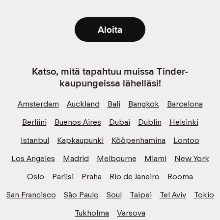
Aloita
Katso, mitä tapahtuu muissa Tinder-
kaupungeissa lähelläsi!
Amsterdam
Auckland
Bali
Bangkok
Barcelona
Berliini
Buenos Aires
Dubai
Dublin
Helsinki
Istanbul
Kapkaupunki
Kööpenhamina
Lontoo
Los Angeles
Madrid
Melbourne
Miami
New York
Oslo
Pariisi
Praha
Rio de Janeiro
Rooma
San Francisco
São Paulo
Soul
Taipei
Tel Aviv
Tokio
Tukholma
Varsova