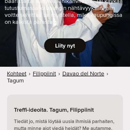
baarissa tai kahvilla lähikahvilassa. Tai käykää
tutustumassa kaupungin nähtävyyksiin, niin
voitte selvittää tai muistella, mikä kaupungissa
on kaikista parasta.
Liity nyt
Kohteet
›
Filippiinit
›
Davao del Norte
›
Tagum
Treffi-ideoita. Tagum, Filippiinit
Tiedät jo, mistä löytää uusia ihmisiä parhaiten,
mutta minne aiot viedä heidät? Me autamme.