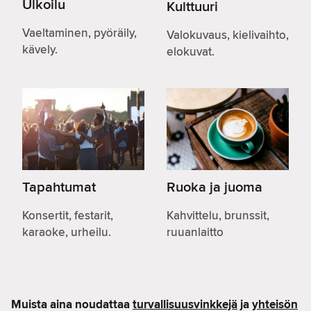
Ulkoilu
Kulttuuri
Vaeltaminen, pyöräily,
Valokuvaus, kielivaihto,
kävely.
elokuvat.
Tapahtumat
Ruoka ja juoma
Konsertit, festarit,
Kahvittelu, brunssit,
karaoke, urheilu.
ruuanlaitto
Muista aina noudattaa
turvallisuusvinkkejä
ja
yhteisön