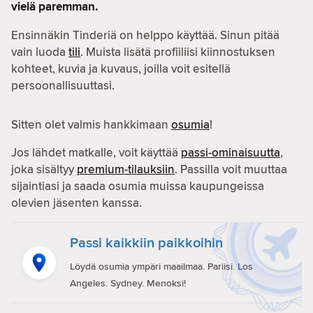
vielä paremman.
Ensinnäkin Tinderiä on helppo käyttää. Sinun pitää
vain luoda
tili
. Muista lisätä profiiliisi kiinnostuksen
kohteet, kuvia ja kuvaus, joilla voit esitellä
persoonallisuuttasi.
Sitten olet valmis hankkimaan
osumia
!
Jos lähdet matkalle, voit käyttää
passi-ominaisuutta
,
joka sisältyy
premium-tilauksiin
. Passilla voit muuttaa
sijaintiasi ja saada osumia muissa kaupungeissa
olevien jäsenten kanssa.
Passi kaikkiin paikkoihin
Löydä osumia ympäri maailmaa. Pariisi. Los
Angeles. Sydney. Menoksi!