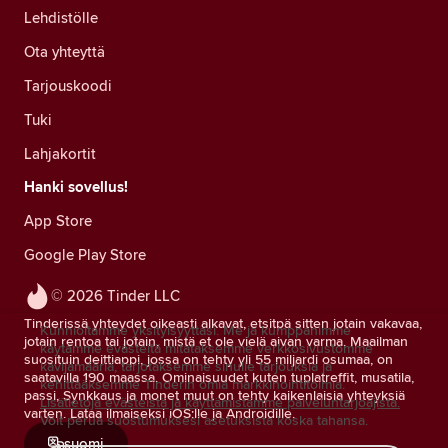
Lehdistölle
Ota yhteyttä
Tarjouskoodi
Tuki
Lahjakortit
Hanki sovellus!
App Store
Google Play Store
© 2026 Tinder LLC
Tinderissä yhteydet oikeasti alkavat, etsitpä sitten jotain vakavaa,
Kunnioitamme yksityisyyttäsi. Me ja kumppanimme
jotain rentoa tai jotain, mistä et ole vielä aivan varma. Maailman
käytämme evästeitä mitataksemme verkkosivustomme
suosituin deittiappi, jossa on tehty yli 55 miljardi osumaa, on
kävijämääriä, tarjotaksemme sinulle tarjouksia ja
saatavilla 190 maassa. Ominaisuudet kuten tuplatreffit, musatila,
kehittääksemme Tinderin omia markkinointitoimia.
passi, Synkkaus ja monet muut on tehty kaikenlaisia yhteyksiä
Lisätietoja evästeistä ja käyttämistämme palveluntarjoajista.
varten. Lataa ilmaiseksi iOS:lle ja Androidille.
Voit perua suostumuksesi asetuksista koska tahansa.
suomi