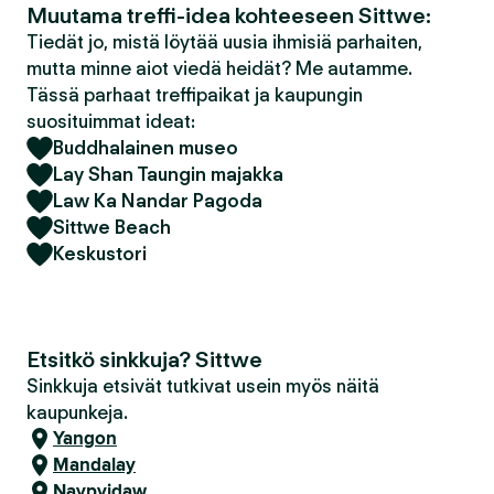
Muutama treffi-idea kohteeseen Sittwe:
Tiedät jo, mistä löytää uusia ihmisiä parhaiten,
mutta minne aiot viedä heidät? Me autamme.
Tässä parhaat treffipaikat ja kaupungin
suosituimmat ideat:
Buddhalainen museo
Lay Shan Taungin majakka
Law Ka Nandar Pagoda
Sittwe Beach
Keskustori
Etsitkö sinkkuja? Sittwe
Sinkkuja etsivät tutkivat usein myös näitä
kaupunkeja.
Yangon
Mandalay
Naypyidaw