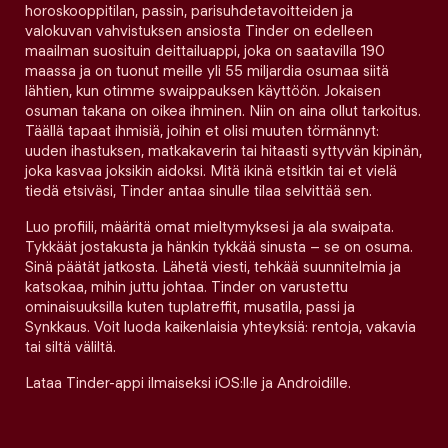
horoskooppitilan, passin, parisuhdetavoitteiden ja
valokuvan vahvistuksen ansiosta Tinder on edelleen
maailman suosituin deittailuappi, joka on saatavilla 190
maassa ja on tuonut meille yli 55 miljardia osumaa siitä
lähtien, kun otimme swaippauksen käyttöön. Jokaisen
osuman takana on oikea ihminen. Niin on aina ollut tarkoitus.
Täällä tapaat ihmisiä, joihin et olisi muuten törmännyt:
uuden ihastuksen, matkakaverin tai hitaasti syttyvän kipinän,
joka kasvaa joksikin aidoksi. Mitä ikinä etsitkin tai et vielä
tiedä etsiväsi, Tinder antaa sinulle tilaa selvittää sen.
Luo profiili, määritä omat mieltymyksesi ja ala swaipata.
Tykkäät jostakusta ja hänkin tykkää sinusta – se on osuma.
Sinä päätät jatkosta. Lähetä viesti, tehkää suunnitelmia ja
katsokaa, mihin juttu johtaa. Tinder on varustettu
ominaisuuksilla kuten tuplatreffit, musatila, passi ja
Synkkaus. Voit luoda kaikenlaisia yhteyksiä: rentoja, vakavia
tai siltä väliltä.
Lataa Tinder-appi ilmaiseksi iOS:lle ja Androidille.