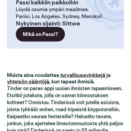
Passi kaikkiin paikkoihin
Löydä osumia ympäri maailmaa.
Pariisi. Los Angeles. Sydney. Menoksi!
Nykyinen sijainti
:
Sittwe
Mikä on Passi?
Muista aina noudattaa
turvallisuusvinkkejä
ja
yhteisön sääntöjä
, kun tapaat ihmisiä.
Tinder on paras appi uusien ihmisten tapaamiseen.
Etsitkö jotakuta, jolla on samat kiinnostuksen
kohteet? Onnistuu. Tinderissä voit jutella asioista,
joista tykkäät eniten, road tripeistä kirpputoreihin.
Kaipaatko seuraa festareille? Haluatko tavata,
jonkun, joka ajattelee ilmastonmuutosta yhtä paljon
kuin sinä? Tinderissä on saatu jo 55 miljardia