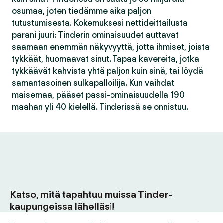
osumaa, joten tiedämme aika paljon
tutustumisesta. Kokemuksesi nettideittailusta
parani juuri: Tinderin ominaisuudet auttavat
saamaan enemmän näkyvyyttä, jotta ihmiset, joista
tykkäät, huomaavat sinut. Tapaa kavereita, jotka
tykkäävät kahvista yhtä paljon kuin sinä, tai löydä
samantasoinen sulkapalloilija. Kun vaihdat
maisemaa, pääset passi-ominaisuudella 190
maahan yli 40 kielellä. Tinderissä se onnistuu.
Katso, mitä tapahtuu muissa Tinder-
kaupungeissa lähelläsi!