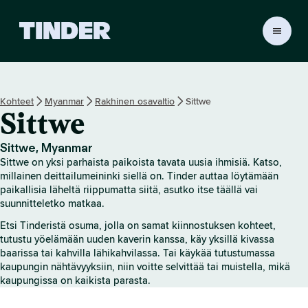
T
i
n
d
e
Kohteet
Myanmar
Rakhinen osavaltio
Sittwe
r
Sittwe
i
n
a
Sittwe, Myanmar
l
Sittwe on yksi parhaista paikoista tavata uusia ihmisiä. Katso,
o
millainen deittailumeininki siellä on. Tinder auttaa löytämään
i
paikallisia läheltä riippumatta siitä, asutko itse täällä vai
suunnitteletko matkaa.
t
u
Etsi Tinderistä osuma, jolla on samat kiinnostuksen kohteet,
s
tutustu yöelämään uuden kaverin kanssa, käy yksillä kivassa
s
baarissa tai kahvilla lähikahvilassa. Tai käykää tutustumassa
i
kaupungin nähtävyyksiin, niin voitte selvittää tai muistella, mikä
v
kaupungissa on kaikista parasta.
u