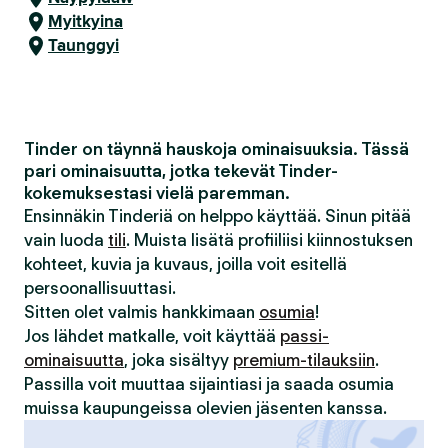
Myitkyina
Taunggyi
Tinder on täynnä hauskoja ominaisuuksia. Tässä
pari ominaisuutta, jotka tekevät Tinder-
kokemuksestasi vielä paremman.
Ensinnäkin Tinderiä on helppo käyttää. Sinun pitää
vain luoda
tili
. Muista lisätä profiiliisi kiinnostuksen
kohteet, kuvia ja kuvaus, joilla voit esitellä
persoonallisuuttasi.
Sitten olet valmis hankkimaan
osumia
!
Jos lähdet matkalle, voit käyttää
passi-
ominaisuutta
, joka sisältyy
premium-tilauksiin
.
Passilla voit muuttaa sijaintiasi ja saada osumia
muissa kaupungeissa olevien jäsenten kanssa.