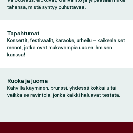
Valokuvaus, elokuvat, kielivaihto ja ylipäätään mikä
tahansa, mistä syntyy puhuttavaa.
Tapahtumat
Konsertit, festivaalit, karaoke, urheilu – kaikenlaiset
menot, jotka ovat mukavampia uuden ihmisen
kanssa!
Ruoka ja juoma
Kahvilla käyminen, brunssi, yhdessä kokkailu tai
vaikka se ravintola, jonka kaikki haluavat testata.