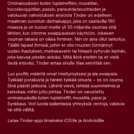
Ominaisuuksien kuten tuplatreffien, musatilan,
horoskooppitilan, passin, parisuhdetavoitteiden ja
valokuvan vahvistuksen ansiosta Tinder on edelleen
maailman suosituin deittailuappi, joka on saatavilla 190
maassa ja on tuonut meille yli 55 miljardia osumaa siitä
lähtien, kun otimme swaippauksen käyttöön. Jokaisen
osuman takana on oikea ihminen. Niin on aina ollut tarkoitus.
Täällä tapaat ihmisiä, joihin et olisi muuten törmännyt:
uuden ihastuksen, matkakaverin tai hitaasti syttyvän kipinän,
joka kasvaa joksikin aidoksi. Mitä ikinä etsitkin tai et vielä
tiedä etsiväsi, Tinder antaa sinulle tilaa selvittää sen.
Luo profiili, määritä omat mieltymyksesi ja ala swaipata.
Tykkäät jostakusta ja hänkin tykkää sinusta – se on osuma.
Sinä päätät jatkosta. Lähetä viesti, tehkää suunnitelmia ja
katsokaa, mihin juttu johtaa. Tinder on varustettu
ominaisuuksilla kuten tuplatreffit, musatila, passi ja
Synkkaus. Voit luoda kaikenlaisia yhteyksiä: rentoja, vakavia
tai siltä väliltä.
Lataa Tinder-appi ilmaiseksi iOS:lle ja Androidille.