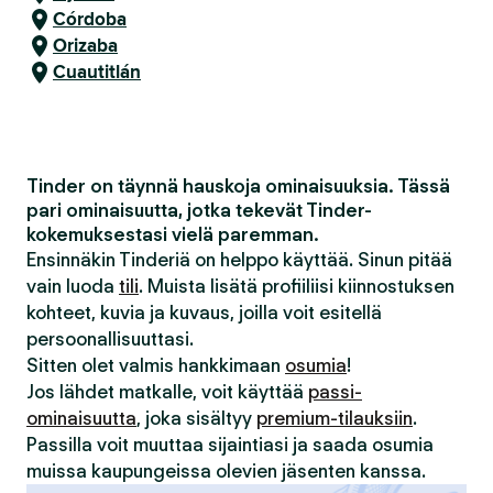
Córdoba
Orizaba
Cuautitlán
Tinder on täynnä hauskoja ominaisuuksia. Tässä
pari ominaisuutta, jotka tekevät Tinder-
kokemuksestasi vielä paremman.
Ensinnäkin Tinderiä on helppo käyttää. Sinun pitää
vain luoda
tili
. Muista lisätä profiiliisi kiinnostuksen
kohteet, kuvia ja kuvaus, joilla voit esitellä
persoonallisuuttasi.
Sitten olet valmis hankkimaan
osumia
!
Jos lähdet matkalle, voit käyttää
passi-
ominaisuutta
, joka sisältyy
premium-tilauksiin
.
Passilla voit muuttaa sijaintiasi ja saada osumia
muissa kaupungeissa olevien jäsenten kanssa.