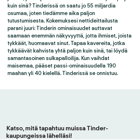
kuin sinä? Tinderissä on saatu jo 55 miljardia
osumaa, joten tiedämme aika paljon
tutustumisesta. Kokemuksesi nettideittailusta
parani juuri: Tinderin ominaisuudet auttavat
saamaan enemmän näkyvyyttä, jotta ihmiset, joista
tykkäät, huomaavat sinut. Tapaa kavereita, jotka
tykkäävät kahvista yhtä paljon kuin sinä, tai löydä
samantasoinen sulkapalloilija. Kun vaihdat
maisemaa, pääset passi-ominaisuudella 190
maahan yli 40 kielellä. Tinderissä se onnistuu.
Katso, mitä tapahtuu muissa Tinder-
kaupungeissa lähelläsi!