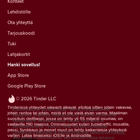
Kohteet
Lehdistölle
Ota yhteyttä
Tarjouskoodi
Tuki
Lahjakortit
Hanki sovellus!
App Store
Google Play Store
© 2026 Tinder LLC
Tinderissä yhteydet oikeasti alkavat, etsitpä sitten jotain vakavaa,
Kunnioitamme yksityisyyttäsi. Me ja kumppanimme
jotain rentoa tai jotain, mistä et ole vielä aivan varma. Maailman
käytämme evästeitä mitataksemme verkkosivustomme
suosituin deittiappi, jossa on tehty yli 55 miljardi osumaa, on
kävijämääriä, tarjotaksemme sinulle tarjouksia ja
saatavilla 190 maassa. Ominaisuudet kuten tuplatreffit, musatila,
kehittääksemme Tinderin omia markkinointitoimia.
passi, Synkkaus ja monet muut on tehty kaikenlaisia yhteyksiä
Lisätietoja evästeistä ja käyttämistämme palveluntarjoajista.
varten. Lataa ilmaiseksi iOS:lle ja Androidille.
Voit perua suostumuksesi asetuksista koska tahansa.