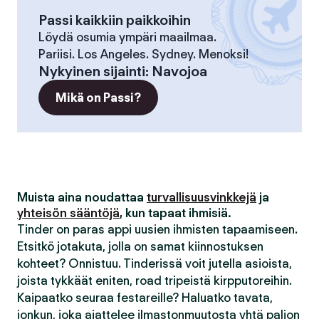
Passi kaikkiin paikkoihin
Löydä osumia ympäri maailmaa.
Pariisi. Los Angeles. Sydney. Menoksi!
Nykyinen sijainti
:
Navojoa
Mikä on Passi?
Muista aina noudattaa
turvallisuusvinkkejä
ja
yhteisön sääntöjä
, kun tapaat ihmisiä.
Tinder on paras appi uusien ihmisten tapaamiseen.
Etsitkö jotakuta, jolla on samat kiinnostuksen
kohteet? Onnistuu. Tinderissä voit jutella asioista,
joista tykkäät eniten, road tripeistä kirpputoreihin.
Kaipaatko seuraa festareille? Haluatko tavata,
jonkun, joka ajattelee ilmastonmuutosta yhtä paljon