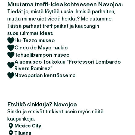
Muutama treffi-idea kohteeseen Navojoa:
Tiedät jo, mistä löytää uusia ihmisiä parhaiten,
mutta minne aiot viedä heidät? Me autamme.
Tässä parhaat treffipaikat ja kaupungin
suosituimmat ideat:
Hu-Tezzo museo
Cinco de Mayo -aukio
Tehuelibampon museo
Aluemuseo Toukokuu "Professori Lombardo
Rivers Ramirez"
Navopatian kenttäasema
Etsitkö sinkkuja? Navojoa
Sinkkuja etsivät tutkivat usein myös näitä
kaupunkeja.
Mexico City
Tijuana