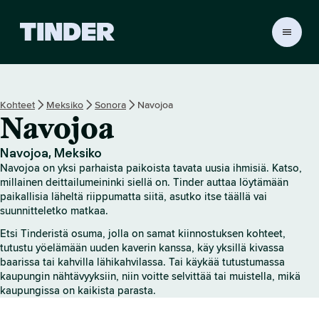
T
i
n
d
e
Kohteet
Meksiko
Sonora
Navojoa
r
Navojoa
i
n
a
Navojoa, Meksiko
l
Navojoa on yksi parhaista paikoista tavata uusia ihmisiä. Katso,
o
millainen deittailumeininki siellä on. Tinder auttaa löytämään
i
paikallisia läheltä riippumatta siitä, asutko itse täällä vai
suunnitteletko matkaa.
t
u
Etsi Tinderistä osuma, jolla on samat kiinnostuksen kohteet,
s
tutustu yöelämään uuden kaverin kanssa, käy yksillä kivassa
s
baarissa tai kahvilla lähikahvilassa. Tai käykää tutustumassa
i
kaupungin nähtävyyksiin, niin voitte selvittää tai muistella, mikä
v
kaupungissa on kaikista parasta.
u