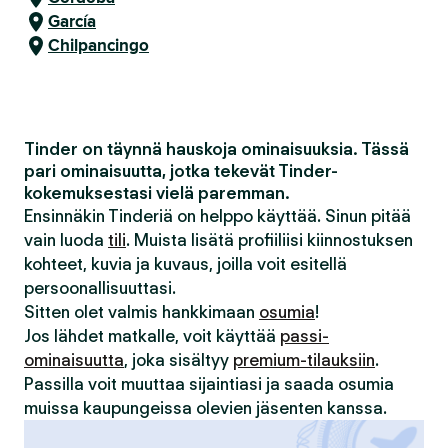
García
Chilpancingo
Tinder on täynnä hauskoja ominaisuuksia. Tässä
pari ominaisuutta, jotka tekevät Tinder-
kokemuksestasi vielä paremman.
Ensinnäkin Tinderiä on helppo käyttää. Sinun pitää
vain luoda
tili
. Muista lisätä profiiliisi kiinnostuksen
kohteet, kuvia ja kuvaus, joilla voit esitellä
persoonallisuuttasi.
Sitten olet valmis hankkimaan
osumia
!
Jos lähdet matkalle, voit käyttää
passi-
ominaisuutta
, joka sisältyy
premium-tilauksiin
.
Passilla voit muuttaa sijaintiasi ja saada osumia
muissa kaupungeissa olevien jäsenten kanssa.