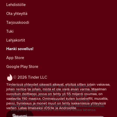
Lehdistölle
Ota yhteyttä
Tarjouskoodi
Tuki
Lahjakortit
Hanki sovellus!
App Store
Google Play Store
© 2026 Tinder LLC
Tinderissä yhteydet oikeasti alkavat, etsitpä sitten jotain vakavaa,
Kunnioitamme yksityisyyttäsi. Me ja kumppanimme
jotain rentoa tai jotain, mistä et ole vielä aivan varma. Maailman
käytämme evästeitä mitataksemme verkkosivustomme
suosituin deittiappi, jossa on tehty yli 55 miljardi osumaa, on
kävijämääriä, tarjotaksemme sinulle tarjouksia ja
saatavilla 190 maassa. Ominaisuudet kuten tuplatreffit, musatila,
kehittääksemme Tinderin omia markkinointitoimia.
passi, Synkkaus ja monet muut on tehty kaikenlaisia yhteyksiä
Lisätietoja evästeistä ja käyttämistämme palveluntarjoajista.
varten. Lataa ilmaiseksi iOS:lle ja Androidille.
Voit perua suostumuksesi asetuksista koska tahansa.
suomi