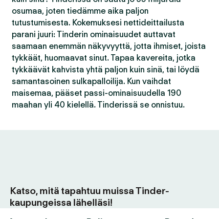
osumaa, joten tiedämme aika paljon
tutustumisesta. Kokemuksesi nettideittailusta
parani juuri: Tinderin ominaisuudet auttavat
saamaan enemmän näkyvyyttä, jotta ihmiset, joista
tykkäät, huomaavat sinut. Tapaa kavereita, jotka
tykkäävät kahvista yhtä paljon kuin sinä, tai löydä
samantasoinen sulkapalloilija. Kun vaihdat
maisemaa, pääset passi-ominaisuudella 190
maahan yli 40 kielellä. Tinderissä se onnistuu.
Katso, mitä tapahtuu muissa Tinder-
kaupungeissa lähelläsi!