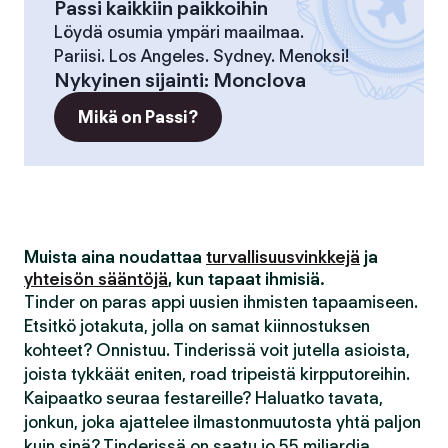
Passi kaikkiin paikkoihin
Löydä osumia ympäri maailmaa.
Pariisi. Los Angeles. Sydney. Menoksi!
Nykyinen sijainti
:
Monclova
Mikä on Passi?
Muista aina noudattaa
turvallisuusvinkkejä
ja
yhteisön sääntöjä
, kun tapaat ihmisiä.
Tinder on paras appi uusien ihmisten tapaamiseen.
Etsitkö jotakuta, jolla on samat kiinnostuksen
kohteet? Onnistuu. Tinderissä voit jutella asioista,
joista tykkäät eniten, road tripeistä kirpputoreihin.
Kaipaatko seuraa festareille? Haluatko tavata,
jonkun, joka ajattelee ilmastonmuutosta yhtä paljon
kuin sinä? Tinderissä on saatu jo 55 miljardia