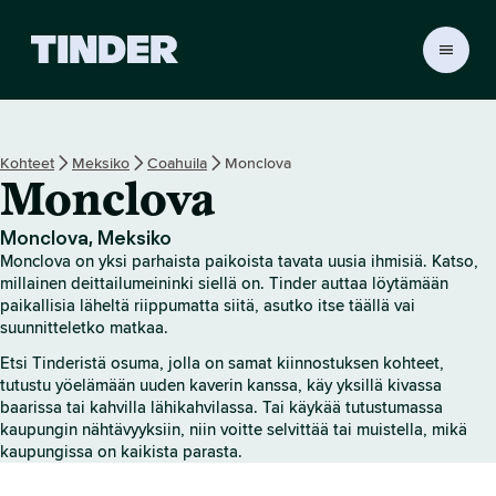
T
i
n
d
e
Kohteet
Meksiko
Coahuila
Monclova
r
Monclova
i
n
a
Monclova, Meksiko
l
Monclova on yksi parhaista paikoista tavata uusia ihmisiä. Katso,
o
millainen deittailumeininki siellä on. Tinder auttaa löytämään
i
paikallisia läheltä riippumatta siitä, asutko itse täällä vai
suunnitteletko matkaa.
t
u
Etsi Tinderistä osuma, jolla on samat kiinnostuksen kohteet,
s
tutustu yöelämään uuden kaverin kanssa, käy yksillä kivassa
s
baarissa tai kahvilla lähikahvilassa. Tai käykää tutustumassa
i
kaupungin nähtävyyksiin, niin voitte selvittää tai muistella, mikä
v
kaupungissa on kaikista parasta.
u