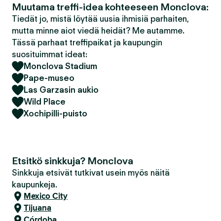
Muutama treffi-idea kohteeseen Monclova:
Tiedät jo, mistä löytää uusia ihmisiä parhaiten,
mutta minne aiot viedä heidät? Me autamme.
Tässä parhaat treffipaikat ja kaupungin
suosituimmat ideat:
Monclova Stadium
Pape-museo
Las Garzasin aukio
Wild Place
Xochipilli-puisto
Etsitkö sinkkuja? Monclova
Sinkkuja etsivät tutkivat usein myös näitä
kaupunkeja.
Mexico City
Tijuana
Córdoba