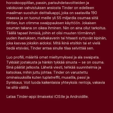
horoskooppitilan, passin, parisuhdetavoitteiden ja
valokuvan vahvistuksen ansiosta Tinder on edelleen
maailman suosituin deittailuappi, joka on saatavilla 190
maassa ja on tuonut meille yli 55 miljardia osumaa siitä
lähtien, kun otimme swaippauksen käyttöön. Jokaisen
osuman takana on oikea ihminen. Niin on aina ollut tarkoitus.
Täällä tapaat ihmisiä, joihin et olisi muuten törmännyt:
uuden ihastuksen, matkakaverin tai hitaasti syttyvän kipinän,
joka kasvaa joksikin aidoksi. Mitä ikinä etsitkin tai et vielä
tiedä etsiväsi, Tinder antaa sinulle tilaa selvittää sen.
Luo profiili, määritä omat mieltymyksesi ja ala swaipata.
Tykkäät jostakusta ja hänkin tykkää sinusta – se on osuma.
Sinä päätät jatkosta. Lähetä viesti, tehkää suunnitelmia ja
katsokaa, mihin juttu johtaa. Tinder on varustettu
ominaisuuksilla kuten tuplatreffit, musatila, passi ja
Synkkaus. Voit luoda kaikenlaisia yhteyksiä: rentoja, vakavia
tai siltä väliltä.
Lataa Tinder-appi ilmaiseksi iOS:lle ja Androidille.