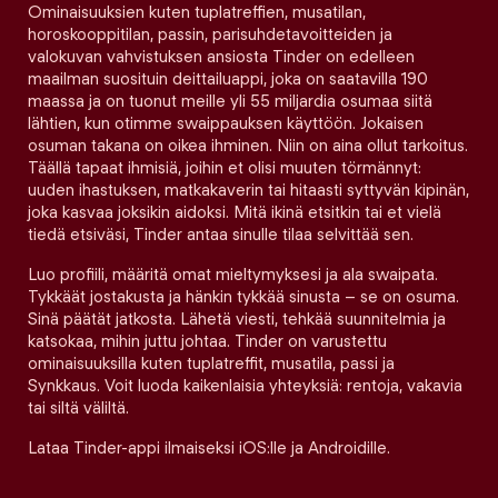
Ominaisuuksien kuten tuplatreffien, musatilan,
horoskooppitilan, passin, parisuhdetavoitteiden ja
valokuvan vahvistuksen ansiosta Tinder on edelleen
maailman suosituin deittailuappi, joka on saatavilla 190
maassa ja on tuonut meille yli 55 miljardia osumaa siitä
lähtien, kun otimme swaippauksen käyttöön. Jokaisen
osuman takana on oikea ihminen. Niin on aina ollut tarkoitus.
Täällä tapaat ihmisiä, joihin et olisi muuten törmännyt:
uuden ihastuksen, matkakaverin tai hitaasti syttyvän kipinän,
joka kasvaa joksikin aidoksi. Mitä ikinä etsitkin tai et vielä
tiedä etsiväsi, Tinder antaa sinulle tilaa selvittää sen.
Luo profiili, määritä omat mieltymyksesi ja ala swaipata.
Tykkäät jostakusta ja hänkin tykkää sinusta – se on osuma.
Sinä päätät jatkosta. Lähetä viesti, tehkää suunnitelmia ja
katsokaa, mihin juttu johtaa. Tinder on varustettu
ominaisuuksilla kuten tuplatreffit, musatila, passi ja
Synkkaus. Voit luoda kaikenlaisia yhteyksiä: rentoja, vakavia
tai siltä väliltä.
Lataa Tinder-appi ilmaiseksi iOS:lle ja Androidille.