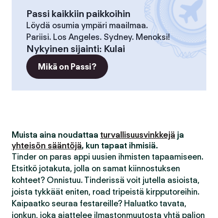
Passi kaikkiin paikkoihin
Löydä osumia ympäri maailmaa.
Pariisi. Los Angeles. Sydney. Menoksi!
Nykyinen sijainti
:
Kulai
Mikä on Passi?
Muista aina noudattaa
turvallisuusvinkkejä
ja
yhteisön sääntöjä
, kun tapaat ihmisiä.
Tinder on paras appi uusien ihmisten tapaamiseen.
Etsitkö jotakuta, jolla on samat kiinnostuksen
kohteet? Onnistuu. Tinderissä voit jutella asioista,
joista tykkäät eniten, road tripeistä kirpputoreihin.
Kaipaatko seuraa festareille? Haluatko tavata,
jonkun, joka ajattelee ilmastonmuutosta yhtä paljon