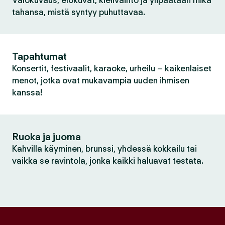
Valokuvaus, elokuvat, kielivaihto ja ylipäätään mikä
tahansa, mistä syntyy puhuttavaa.
Tapahtumat
Konsertit, festivaalit, karaoke, urheilu – kaikenlaiset
menot, jotka ovat mukavampia uuden ihmisen
kanssa!
Ruoka ja juoma
Kahvilla käyminen, brunssi, yhdessä kokkailu tai
vaikka se ravintola, jonka kaikki haluavat testata.