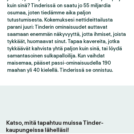
kuin sinä? Tinderissä on saatu jo 55 miljardia
osumaa, joten tiedämme aika paljon
tutustumisesta. Kokemuksesi nettideittailusta
parani juuri: Tinderin ominaisuudet auttavat
saamaan enemmän näkyvyyttä, jotta ihmiset, joista
tykkäät, huomaavat sinut. Tapaa kavereita, jotka
tykkäävät kahvista yhtä paljon kuin sinä, tai löydä
samantasoinen sulkapalloilija. Kun vaihdat
maisemaa, pääset passi-ominaisuudella 190
maahan yli 40 kielellä. Tinderissä se onnistuu.
Katso, mitä tapahtuu muissa Tinder-
kaupungeissa lähelläsi!