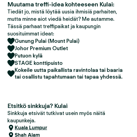
Muutama treffi-idea kohteeseen Kulai:
Tiedät jo, mistä löytää uusia ihmisiä parhaiten,
mutta minne aiot viedä heidät? Me autamme.
Tässä parhaat treffipaikat ja kaupungin
suosituimmat ideat:
Gunung Pulai (Mount Pulai)
Johor Premium Outlet
Putuon kylä
STAGE konttipuisto
Kokeile uutta paikallista ravintolaa tai baaria
tai osallistu tapahtumaan tai tapaa yhdessä.
Etsitkö sinkkuja? Kulai
Sinkkuja etsivät tutkivat usein myös näitä
kaupunkeja.
Kuala Lumpur
Shah Alam