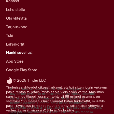
Kohteet
Lehdistölle
Ota yhteyttä
Tarjouskoodi
Tuki
Lahjakortit
Hanki sovellus!
App Store
Google Play Store
© 2026 Tinder LLC
Tinderissä yhteydet oikeasti alkavat, etsitpä sitten jotain vakavaa,
Kunnioitamme yksityisyyttäsi. Me ja kumppanimme
jotain rentoa tai jotain, mistä et ole vielä aivan varma. Maailman
käytämme evästeitä mitataksemme verkkosivustomme
suosituin deittiappi, jossa on tehty yli 55 miljardi osumaa, on
kävijämääriä, tarjotaksemme sinulle tarjouksia ja
saatavilla 190 maassa. Ominaisuudet kuten tuplatreffit, musatila,
kehittääksemme Tinderin omia markkinointitoimia.
passi, Synkkaus ja monet muut on tehty kaikenlaisia yhteyksiä
Lisätietoja evästeistä ja käyttämistämme palveluntarjoajista.
varten. Lataa ilmaiseksi iOS:lle ja Androidille.
Voit perua suostumuksesi asetuksista koska tahansa.