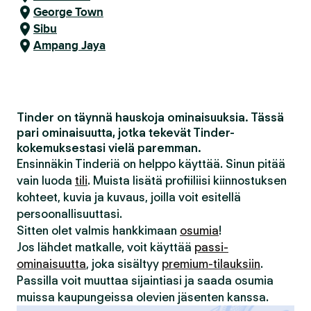
George Town
Sibu
Ampang Jaya
Tinder on täynnä hauskoja ominaisuuksia. Tässä
pari ominaisuutta, jotka tekevät Tinder-
kokemuksestasi vielä paremman.
Ensinnäkin Tinderiä on helppo käyttää. Sinun pitää
vain luoda
tili
. Muista lisätä profiiliisi kiinnostuksen
kohteet, kuvia ja kuvaus, joilla voit esitellä
persoonallisuuttasi.
Sitten olet valmis hankkimaan
osumia
!
Jos lähdet matkalle, voit käyttää
passi-
ominaisuutta
, joka sisältyy
premium-tilauksiin
.
Passilla voit muuttaa sijaintiasi ja saada osumia
muissa kaupungeissa olevien jäsenten kanssa.