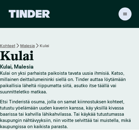
T
i
n
d
e
Kohteet
Malesia
Kulai
r
Kulai
i
n
a
Kulai, Malesia
l
Kulai on yksi parhaista paikoista tavata uusia ihmisiä. Katso,
o
millainen deittailumeininki siellä on. Tinder auttaa löytämään
i
paikallisia läheltä riippumatta siitä, asutko itse täällä vai
suunnitteletko matkaa.
t
u
Etsi Tinderistä osuma, jolla on samat kiinnostuksen kohteet,
s
tutustu yöelämään uuden kaverin kanssa, käy yksillä kivassa
s
baarissa tai kahvilla lähikahvilassa. Tai käykää tutustumassa
i
kaupungin nähtävyyksiin, niin voitte selvittää tai muistella, mikä
v
kaupungissa on kaikista parasta.
u