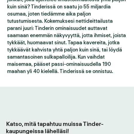
kuin sinä? Tinderissä on saatu jo 55 miljardia
osumaa, joten tiedämme aika paljon
tutustumisesta. Kokemuksesi nettideittailusta
parani juuri: Tinderin ominaisuudet auttavat
saamaan enemmän näkyvyyttä, jotta ihmiset, joista
tykkäät, huomaavat sinut. Tapaa kavereita, jotka
tykkäävät kahvista yhtä paljon kuin sinä, tai löydä
samantasoinen sulkapalloilija. Kun vaihdat
maisemaa, pääset passi-ominaisuudella 190
maahan yli 40 kielellä. Tinderissä se onnistuu.
Katso, mitä tapahtuu muissa Tinder-
kaupungeissa lähelläsi!