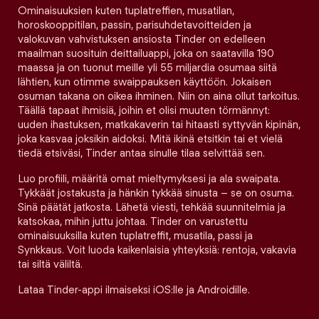
Ominaisuuksien kuten tuplatreffien, musatilan,
horoskooppitilan, passin, parisuhdetavoitteiden ja
valokuvan vahvistuksen ansiosta Tinder on edelleen
maailman suosituin deittailuappi, joka on saatavilla 190
maassa ja on tuonut meille yli 55 miljardia osumaa siitä
lähtien, kun otimme swaippauksen käyttöön. Jokaisen
osuman takana on oikea ihminen. Niin on aina ollut tarkoitus.
Täällä tapaat ihmisiä, joihin et olisi muuten törmännyt:
uuden ihastuksen, matkakaverin tai hitaasti syttyvän kipinän,
joka kasvaa joksikin aidoksi. Mitä ikinä etsitkin tai et vielä
tiedä etsiväsi, Tinder antaa sinulle tilaa selvittää sen.
Luo profiili, määritä omat mieltymyksesi ja ala swaipata.
Tykkäät jostakusta ja hänkin tykkää sinusta – se on osuma.
Sinä päätät jatkosta. Lähetä viesti, tehkää suunnitelmia ja
katsokaa, mihin juttu johtaa. Tinder on varustettu
ominaisuuksilla kuten tuplatreffit, musatila, passi ja
Synkkaus. Voit luoda kaikenlaisia yhteyksiä: rentoja, vakavia
tai siltä väliltä.
Lataa Tinder-appi ilmaiseksi iOS:lle ja Androidille.