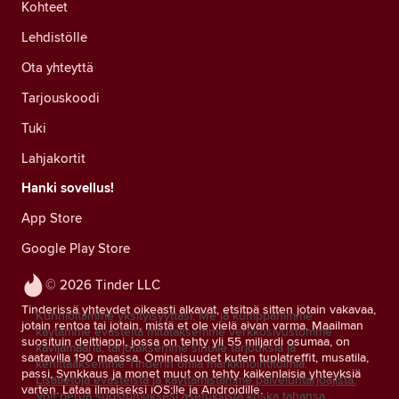
Kohteet
Lehdistölle
Ota yhteyttä
Tarjouskoodi
Tuki
Lahjakortit
Hanki sovellus!
App Store
Google Play Store
© 2026 Tinder LLC
Tinderissä yhteydet oikeasti alkavat, etsitpä sitten jotain vakavaa,
Kunnioitamme yksityisyyttäsi. Me ja kumppanimme
jotain rentoa tai jotain, mistä et ole vielä aivan varma. Maailman
käytämme evästeitä mitataksemme verkkosivustomme
suosituin deittiappi, jossa on tehty yli 55 miljardi osumaa, on
kävijämääriä, tarjotaksemme sinulle tarjouksia ja
saatavilla 190 maassa. Ominaisuudet kuten tuplatreffit, musatila,
kehittääksemme Tinderin omia markkinointitoimia.
passi, Synkkaus ja monet muut on tehty kaikenlaisia yhteyksiä
Lisätietoja evästeistä ja käyttämistämme palveluntarjoajista.
varten. Lataa ilmaiseksi iOS:lle ja Androidille.
Voit perua suostumuksesi asetuksista koska tahansa.