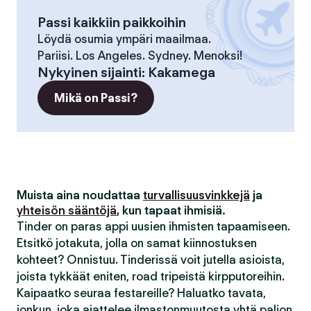
Passi kaikkiin paikkoihin
Löydä osumia ympäri maailmaa.
Pariisi. Los Angeles. Sydney. Menoksi!
Nykyinen sijainti
:
Kakamega
Mikä on Passi?
Muista aina noudattaa
turvallisuusvinkkejä
ja
yhteisön sääntöjä
, kun tapaat ihmisiä.
Tinder on paras appi uusien ihmisten tapaamiseen.
Etsitkö jotakuta, jolla on samat kiinnostuksen
kohteet? Onnistuu. Tinderissä voit jutella asioista,
joista tykkäät eniten, road tripeistä kirpputoreihin.
Kaipaatko seuraa festareille? Haluatko tavata,
jonkun, joka ajattelee ilmastonmuutosta yhtä paljon