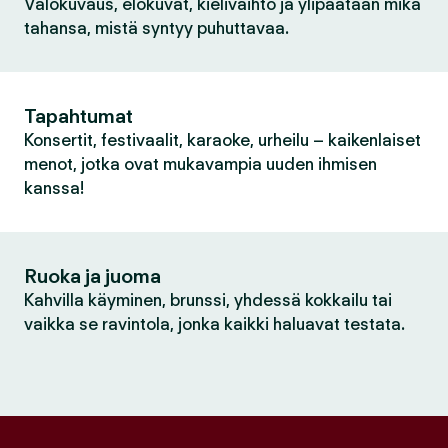
Valokuvaus, elokuvat, kielivaihto ja ylipäätään mikä
tahansa, mistä syntyy puhuttavaa.
Tapahtumat
Konsertit, festivaalit, karaoke, urheilu – kaikenlaiset
menot, jotka ovat mukavampia uuden ihmisen
kanssa!
Ruoka ja juoma
Kahvilla käyminen, brunssi, yhdessä kokkailu tai
vaikka se ravintola, jonka kaikki haluavat testata.