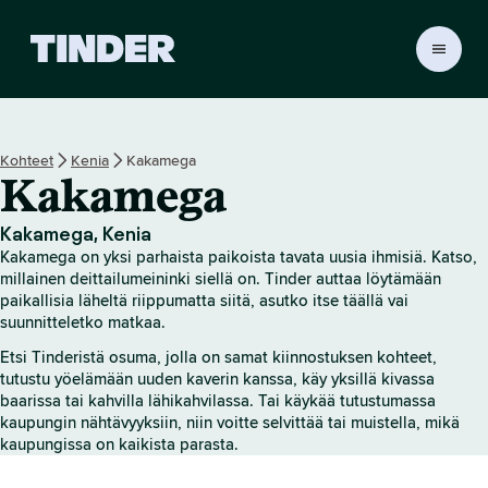
T
i
n
d
e
Kohteet
Kenia
Kakamega
r
Kakamega
i
n
a
Kakamega, Kenia
l
Kakamega on yksi parhaista paikoista tavata uusia ihmisiä. Katso,
o
millainen deittailumeininki siellä on. Tinder auttaa löytämään
i
paikallisia läheltä riippumatta siitä, asutko itse täällä vai
suunnitteletko matkaa.
t
u
Etsi Tinderistä osuma, jolla on samat kiinnostuksen kohteet,
s
tutustu yöelämään uuden kaverin kanssa, käy yksillä kivassa
s
baarissa tai kahvilla lähikahvilassa. Tai käykää tutustumassa
i
kaupungin nähtävyyksiin, niin voitte selvittää tai muistella, mikä
v
kaupungissa on kaikista parasta.
u