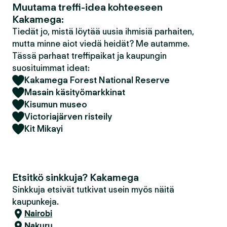
Muutama treffi-idea kohteeseen
Kakamega:
Tiedät jo, mistä löytää uusia ihmisiä parhaiten,
mutta minne aiot viedä heidät? Me autamme.
Tässä parhaat treffipaikat ja kaupungin
suosituimmat ideat:
Kakamega Forest National Reserve
Masain käsityömarkkinat
Kisumun museo
Victoriajärven risteily
Kit Mikayi
Etsitkö sinkkuja? Kakamega
Sinkkuja etsivät tutkivat usein myös näitä
kaupunkeja.
Nairobi
Nakuru