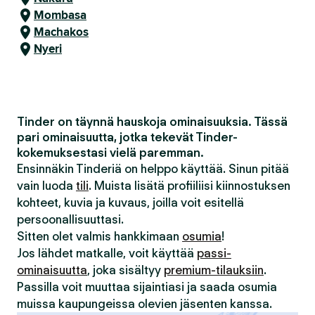
Mombasa
Machakos
Nyeri
Tinder on täynnä hauskoja ominaisuuksia. Tässä
pari ominaisuutta, jotka tekevät Tinder-
kokemuksestasi vielä paremman.
Ensinnäkin Tinderiä on helppo käyttää. Sinun pitää
vain luoda
tili
. Muista lisätä profiiliisi kiinnostuksen
kohteet, kuvia ja kuvaus, joilla voit esitellä
persoonallisuuttasi.
Sitten olet valmis hankkimaan
osumia
!
Jos lähdet matkalle, voit käyttää
passi-
ominaisuutta
, joka sisältyy
premium-tilauksiin
.
Passilla voit muuttaa sijaintiasi ja saada osumia
muissa kaupungeissa olevien jäsenten kanssa.