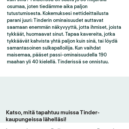
osumaa, joten tiedämme aika paljon
tutustumisesta. Kokemuksesi nettideittailusta
parani juuri: Tinderin ominaisuudet auttavat
saamaan enemmän näkyvyyttä, jotta ihmiset, joista
tykkäät, huomaavat sinut. Tapaa kavereita, jotka
tykkäävät kahvista yhtä paljon kuin sinä, tai löydä
samantasoinen sulkapalloilija. Kun vaihdat
maisemaa, pääset passi-ominaisuudella 190
maahan yli 40 kielellä. Tinderissä se onnistuu.
Katso, mitä tapahtuu muissa Tinder-
kaupungeissa lähelläsi!