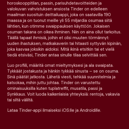
horoskooppitilan, passin, parisuhdetavoitteiden ja
valokuvan vahvistuksen ansiosta Tinder on edelleen
maailman suosituin deittailuappi, joka on saatavilla 190
maassa ja on tuonut meille yli 55 miljardia osumaa siitä
lähtien, kun otimme swaippauksen käyttöön. Jokaisen
osuman takana on oikea ihminen. Niin on aina ollut tarkoitus.
Täällä tapaat ihmisiä, joihin et olisi muuten törmännyt:
uuden ihastuksen, matkakaverin tai hitaasti syttyvän kipinän,
joka kasvaa joksikin aidoksi. Mitä ikinä etsitkin tai et vielä
tiedä etsiväsi, Tinder antaa sinulle tilaa selvittää sen.
Luo profiili, määritä omat mieltymyksesi ja ala swaipata.
Tykkäät jostakusta ja hänkin tykkää sinusta – se on osuma.
Sinä päätät jatkosta. Lähetä viesti, tehkää suunnitelmia ja
katsokaa, mihin juttu johtaa. Tinder on varustettu
ominaisuuksilla kuten tuplatreffit, musatila, passi ja
Synkkaus. Voit luoda kaikenlaisia yhteyksiä: rentoja, vakavia
tai siltä väliltä.
Lataa Tinder-appi ilmaiseksi iOS:lle ja Androidille.