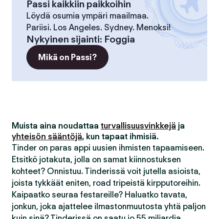
Passi kaikkiin paikkoihin
Löydä osumia ympäri maailmaa.
Pariisi. Los Angeles. Sydney. Menoksi!
Nykyinen sijainti
:
Foggia
Mikä on Passi?
Muista aina noudattaa
turvallisuusvinkkejä
ja
yhteisön sääntöjä
, kun tapaat ihmisiä.
Tinder on paras appi uusien ihmisten tapaamiseen.
Etsitkö jotakuta, jolla on samat kiinnostuksen
kohteet? Onnistuu. Tinderissä voit jutella asioista,
joista tykkäät eniten, road tripeistä kirpputoreihin.
Kaipaatko seuraa festareille? Haluatko tavata,
jonkun, joka ajattelee ilmastonmuutosta yhtä paljon
kuin sinä? Tinderissä on saatu jo 55 miljardia