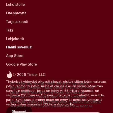
Lehdistölle
Ota yhteyttä
Tarjouskoodi
Tuki
Lahjakortit
Hanki sovellus!
App Store
Google Play Store
© 2026 Tinder LLC
Tinderissä yhteydet oikeasti alkavat, etsitpä sitten jotain vakavaa,
Kunnioitamme yksityisyyttäsi. Me ja kumppanimme
jotain rentoa tai jotain, mistä et ole vielä aivan varma. Maailman
käytämme evästeitä mitataksemme verkkosivustomme
suosituin deittiappi, jossa on tehty yli 55 miljardi osumaa, on
kävijämääriä, tarjotaksemme sinulle tarjouksia ja
saatavilla 190 maassa. Ominaisuudet kuten tuplatreffit, musatila,
kehittääksemme Tinderin omia markkinointitoimia.
passi, Synkkaus ja monet muut on tehty kaikenlaisia yhteyksiä
Lisätietoja evästeistä ja käyttämistämme palveluntarjoajista.
varten. Lataa ilmaiseksi iOS:lle ja Androidille.
Voit perua suostumuksesi asetuksista koska tahansa.
suomi