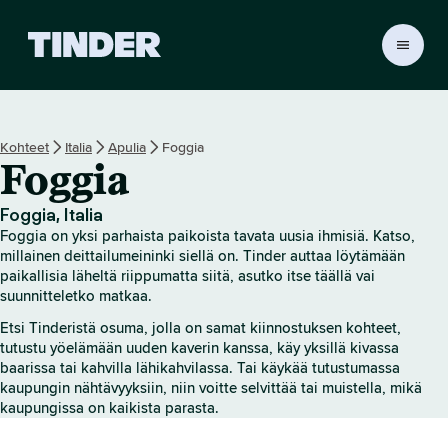
T
i
n
d
e
Kohteet
Italia
Apulia
Foggia
r
Foggia
i
n
a
Foggia, Italia
l
Foggia on yksi parhaista paikoista tavata uusia ihmisiä. Katso,
o
millainen deittailumeininki siellä on. Tinder auttaa löytämään
i
paikallisia läheltä riippumatta siitä, asutko itse täällä vai
suunnitteletko matkaa.
t
u
Etsi Tinderistä osuma, jolla on samat kiinnostuksen kohteet,
s
tutustu yöelämään uuden kaverin kanssa, käy yksillä kivassa
s
baarissa tai kahvilla lähikahvilassa. Tai käykää tutustumassa
i
kaupungin nähtävyyksiin, niin voitte selvittää tai muistella, mikä
v
kaupungissa on kaikista parasta.
u