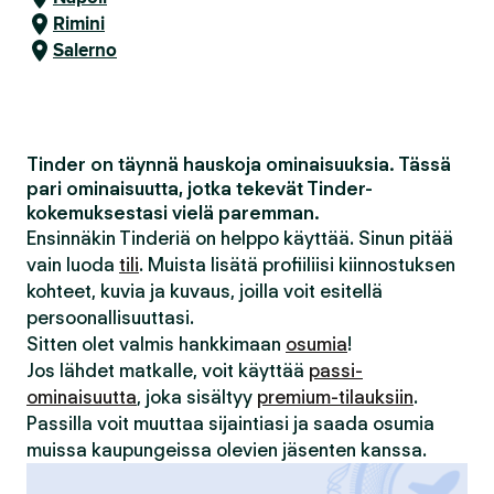
Rimini
Salerno
Tinder on täynnä hauskoja ominaisuuksia. Tässä
pari ominaisuutta, jotka tekevät Tinder-
kokemuksestasi vielä paremman.
Ensinnäkin Tinderiä on helppo käyttää. Sinun pitää
vain luoda
tili
. Muista lisätä profiiliisi kiinnostuksen
kohteet, kuvia ja kuvaus, joilla voit esitellä
persoonallisuuttasi.
Sitten olet valmis hankkimaan
osumia
!
Jos lähdet matkalle, voit käyttää
passi-
ominaisuutta
, joka sisältyy
premium-tilauksiin
.
Passilla voit muuttaa sijaintiasi ja saada osumia
muissa kaupungeissa olevien jäsenten kanssa.