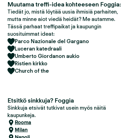
Muutama treffi-idea kohteeseen Foggia:
Tiedät jo, mistä löytää uusia ihmisiä parhaiten,
mutta minne aiot viedä heidät? Me autamme.
Tässä parhaat treffipaikat ja kaupungin
suosituimmat ideat:
Parco Nazionale del Gargano
Luceran katedraali
Umberto Giordanon aukio
Ristien kirkko
Church of the
Etsitkö sinkkuja? Foggia
Sinkkuja etsivät tutkivat usein myös näitä
kaupunkeja.
Rooma
Milan
Napoli