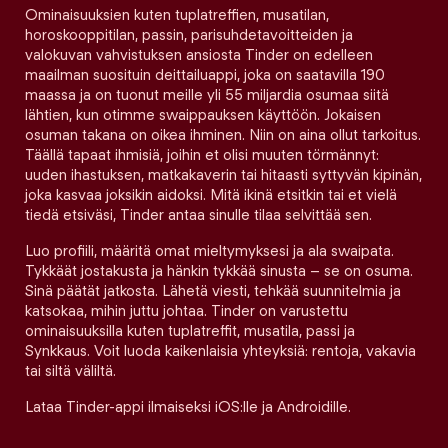
Ominaisuuksien kuten tuplatreffien, musatilan,
horoskooppitilan, passin, parisuhdetavoitteiden ja
valokuvan vahvistuksen ansiosta Tinder on edelleen
maailman suosituin deittailuappi, joka on saatavilla 190
maassa ja on tuonut meille yli 55 miljardia osumaa siitä
lähtien, kun otimme swaippauksen käyttöön. Jokaisen
osuman takana on oikea ihminen. Niin on aina ollut tarkoitus.
Täällä tapaat ihmisiä, joihin et olisi muuten törmännyt:
uuden ihastuksen, matkakaverin tai hitaasti syttyvän kipinän,
joka kasvaa joksikin aidoksi. Mitä ikinä etsitkin tai et vielä
tiedä etsiväsi, Tinder antaa sinulle tilaa selvittää sen.
Luo profiili, määritä omat mieltymyksesi ja ala swaipata.
Tykkäät jostakusta ja hänkin tykkää sinusta – se on osuma.
Sinä päätät jatkosta. Lähetä viesti, tehkää suunnitelmia ja
katsokaa, mihin juttu johtaa. Tinder on varustettu
ominaisuuksilla kuten tuplatreffit, musatila, passi ja
Synkkaus. Voit luoda kaikenlaisia yhteyksiä: rentoja, vakavia
tai siltä väliltä.
Lataa Tinder-appi ilmaiseksi iOS:lle ja Androidille.