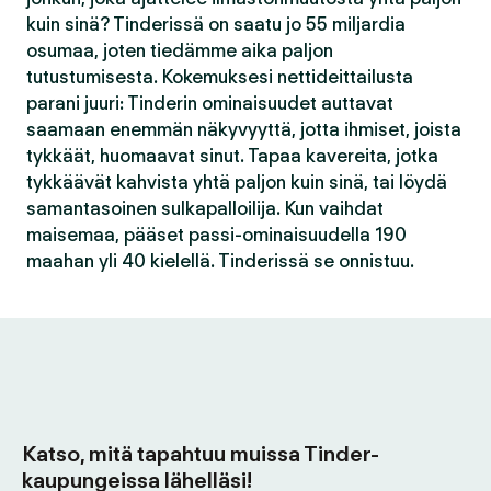
kuin sinä? Tinderissä on saatu jo 55 miljardia
osumaa, joten tiedämme aika paljon
tutustumisesta. Kokemuksesi nettideittailusta
parani juuri: Tinderin ominaisuudet auttavat
saamaan enemmän näkyvyyttä, jotta ihmiset, joista
tykkäät, huomaavat sinut. Tapaa kavereita, jotka
tykkäävät kahvista yhtä paljon kuin sinä, tai löydä
samantasoinen sulkapalloilija. Kun vaihdat
maisemaa, pääset passi-ominaisuudella 190
maahan yli 40 kielellä. Tinderissä se onnistuu.
Katso, mitä tapahtuu muissa Tinder-
kaupungeissa lähelläsi!