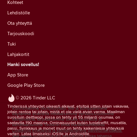
Kohteet
Lehdistölle
Ota yhteyttä
Tarjouskoodi
Tuki
Lahjakortit
Hanki sovellus!
App Store
Google Play Store
© 2026 Tinder LLC
Tinderissä yhteydet oikeasti alkavat, etsitpä sitten jotain vakavaa,
Kunnioitamme yksityisyyttäsi. Me ja kumppanimme
jotain rentoa tai jotain, mistä et ole vielä aivan varma. Maailman
käytämme evästeitä mitataksemme verkkosivustomme
suosituin deittiappi, jossa on tehty yli 55 miljardi osumaa, on
kävijämääriä, tarjotaksemme sinulle tarjouksia ja
saatavilla 190 maassa. Ominaisuudet kuten tuplatreffit, musatila,
kehittääksemme Tinderin omia markkinointitoimia.
passi, Synkkaus ja monet muut on tehty kaikenlaisia yhteyksiä
Lisätietoja evästeistä ja käyttämistämme palveluntarjoajista.
varten. Lataa ilmaiseksi iOS:lle ja Androidille.
Voit perua suostumuksesi asetuksista koska tahansa.