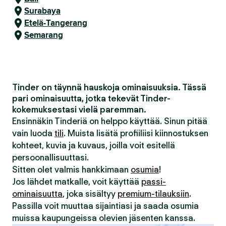
Surabaya
Etelä-Tangerang
Semarang
Tinder on täynnä hauskoja ominaisuuksia. Tässä
pari ominaisuutta, jotka tekevät Tinder-
kokemuksestasi vielä paremman.
Ensinnäkin Tinderiä on helppo käyttää. Sinun pitää
vain luoda
tili
. Muista lisätä profiiliisi kiinnostuksen
kohteet, kuvia ja kuvaus, joilla voit esitellä
persoonallisuuttasi.
Sitten olet valmis hankkimaan
osumia
!
Jos lähdet matkalle, voit käyttää
passi-
ominaisuutta
, joka sisältyy
premium-tilauksiin
.
Passilla voit muuttaa sijaintiasi ja saada osumia
muissa kaupungeissa olevien jäsenten kanssa.