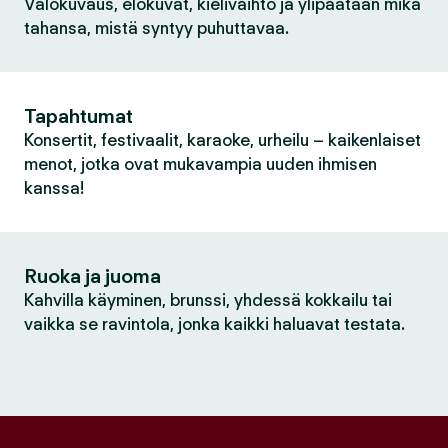
Valokuvaus, elokuvat, kielivaihto ja ylipäätään mikä
tahansa, mistä syntyy puhuttavaa.
Tapahtumat
Konsertit, festivaalit, karaoke, urheilu – kaikenlaiset
menot, jotka ovat mukavampia uuden ihmisen
kanssa!
Ruoka ja juoma
Kahvilla käyminen, brunssi, yhdessä kokkailu tai
vaikka se ravintola, jonka kaikki haluavat testata.