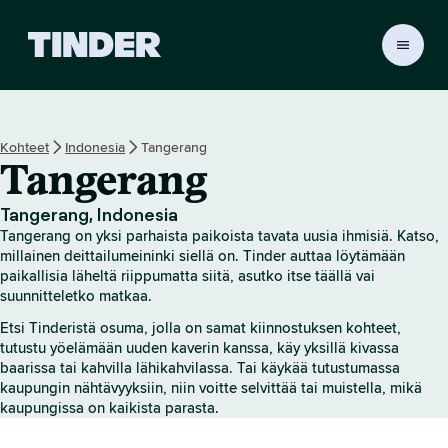
T
i
n
d
e
Kohteet
Indonesia
Tangerang
r
Tangerang
i
n
a
Tangerang, Indonesia
l
Tangerang on yksi parhaista paikoista tavata uusia ihmisiä. Katso,
o
millainen deittailumeininki siellä on. Tinder auttaa löytämään
i
paikallisia läheltä riippumatta siitä, asutko itse täällä vai
suunnitteletko matkaa.
t
u
Etsi Tinderistä osuma, jolla on samat kiinnostuksen kohteet,
s
tutustu yöelämään uuden kaverin kanssa, käy yksillä kivassa
s
baarissa tai kahvilla lähikahvilassa. Tai käykää tutustumassa
i
kaupungin nähtävyyksiin, niin voitte selvittää tai muistella, mikä
v
kaupungissa on kaikista parasta.
u