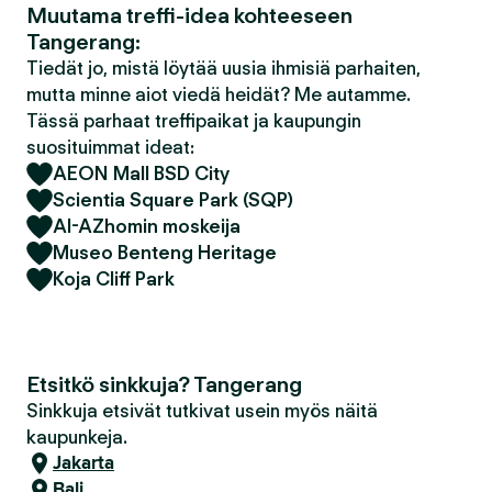
Muutama treffi-idea kohteeseen
Tangerang:
Tiedät jo, mistä löytää uusia ihmisiä parhaiten,
mutta minne aiot viedä heidät? Me autamme.
Tässä parhaat treffipaikat ja kaupungin
suosituimmat ideat:
AEON Mall BSD City
Scientia Square Park (SQP)
Al-AZhomin moskeija
Museo Benteng Heritage
Koja Cliff Park
Etsitkö sinkkuja? Tangerang
Sinkkuja etsivät tutkivat usein myös näitä
kaupunkeja.
Jakarta
Bali