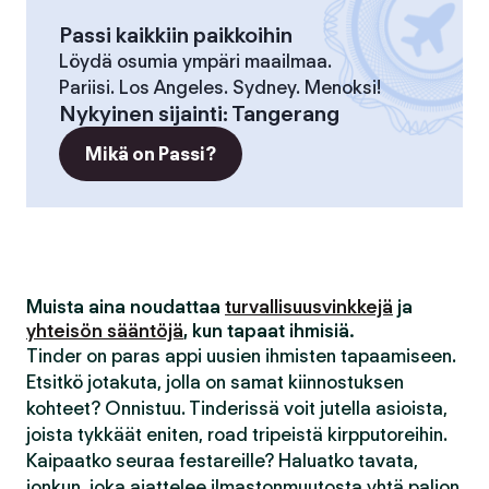
Passi kaikkiin paikkoihin
Löydä osumia ympäri maailmaa.
Pariisi. Los Angeles. Sydney. Menoksi!
Nykyinen sijainti
:
Tangerang
Mikä on Passi?
Muista aina noudattaa
turvallisuusvinkkejä
ja
yhteisön sääntöjä
, kun tapaat ihmisiä.
Tinder on paras appi uusien ihmisten tapaamiseen.
Etsitkö jotakuta, jolla on samat kiinnostuksen
kohteet? Onnistuu. Tinderissä voit jutella asioista,
joista tykkäät eniten, road tripeistä kirpputoreihin.
Kaipaatko seuraa festareille? Haluatko tavata,
jonkun, joka ajattelee ilmastonmuutosta yhtä paljon