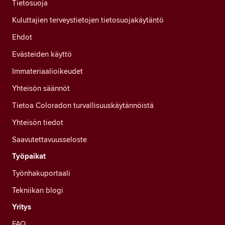
Tietosuoja
Kuluttajien terveystietojen tietosuojakäytäntö
Ehdot
Evästeiden käyttö
Immateriaalioikeudet
Yhteisön säännöt
Tietoa Coloradon turvallisuuskäytännöistä
Yhteisön tiedot
Saavutettavuusseloste
Työpaikat
Työnhakuportaali
Tekniikan blogi
Yritys
FAQ