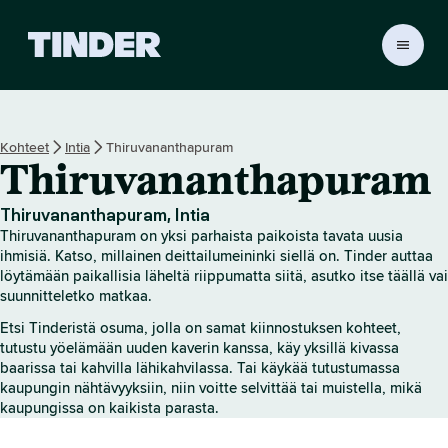
T
i
n
d
e
Kohteet
Intia
Thiruvananthapuram
r
Thiruvananthapuram
i
n
a
Thiruvananthapuram, Intia
l
Thiruvananthapuram on yksi parhaista paikoista tavata uusia
o
ihmisiä. Katso, millainen deittailumeininki siellä on. Tinder auttaa
i
löytämään paikallisia läheltä riippumatta siitä, asutko itse täällä vai
suunnitteletko matkaa.
t
u
Etsi Tinderistä osuma, jolla on samat kiinnostuksen kohteet,
s
tutustu yöelämään uuden kaverin kanssa, käy yksillä kivassa
s
baarissa tai kahvilla lähikahvilassa. Tai käykää tutustumassa
i
kaupungin nähtävyyksiin, niin voitte selvittää tai muistella, mikä
v
kaupungissa on kaikista parasta.
u