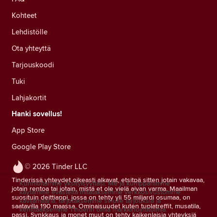
Kohteet
Lehdistölle
Ota yhteyttä
Tarjouskoodi
Tuki
Lahjakortit
Hanki sovellus!
App Store
Google Play Store
© 2026 Tinder LLC
Tinderissä yhteydet oikeasti alkavat, etsitpä sitten jotain vakavaa,
Kunnioitamme yksityisyyttäsi. Me ja kumppanimme
jotain rentoa tai jotain, mistä et ole vielä aivan varma. Maailman
käytämme evästeitä mitataksemme verkkosivustomme
suosituin deittiappi, jossa on tehty yli 55 miljardi osumaa, on
kävijämääriä, tarjotaksemme sinulle tarjouksia ja
saatavilla 190 maassa. Ominaisuudet kuten tuplatreffit, musatila,
kehittääksemme Tinderin omia markkinointitoimia.
passi, Synkkaus ja monet muut on tehty kaikenlaisia yhteyksiä