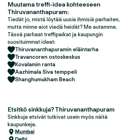
Muutama treffi-idea kohteeseen
Thiruvananthapuram:
Tiedät jo, mistä löytää uusia ihmisiä parhaiten,
mutta minne aiot viedä heidät? Me autamme.
Tässä parhaat treffipaikat ja kaupungin
suosituimmat ideat:
Thiruvananthapuramin eläintarha
Travancoren ostoskeskus
Kovalamin ranta
Aazhimala Siva temppeli
Shanghumukham Beach
Etsitkö sinkkuja? Thiruvananthapuram
Sinkkuja etsivät tutkivat usein myös näitä
kaupunkeja.
Mumbai
Delhi