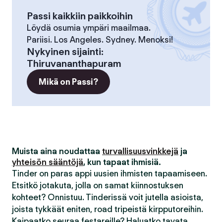
Passi kaikkiin paikkoihin
Löydä osumia ympäri maailmaa.
Pariisi. Los Angeles. Sydney. Menoksi!
Nykyinen sijainti
:
Thiruvananthapuram
Mikä on Passi?
Muista aina noudattaa
turvallisuusvinkkejä
ja
yhteisön sääntöjä
, kun tapaat ihmisiä.
Tinder on paras appi uusien ihmisten tapaamiseen.
Etsitkö jotakuta, jolla on samat kiinnostuksen
kohteet? Onnistuu. Tinderissä voit jutella asioista,
joista tykkäät eniten, road tripeistä kirpputoreihin.
Kaipaatko seuraa festareille? Haluatko tavata,