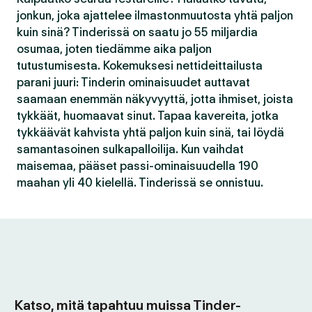
jonkun, joka ajattelee ilmastonmuutosta yhtä paljon
kuin sinä? Tinderissä on saatu jo 55 miljardia
osumaa, joten tiedämme aika paljon
tutustumisesta. Kokemuksesi nettideittailusta
parani juuri: Tinderin ominaisuudet auttavat
saamaan enemmän näkyvyyttä, jotta ihmiset, joista
tykkäät, huomaavat sinut. Tapaa kavereita, jotka
tykkäävät kahvista yhtä paljon kuin sinä, tai löydä
samantasoinen sulkapalloilija. Kun vaihdat
maisemaa, pääset passi-ominaisuudella 190
maahan yli 40 kielellä. Tinderissä se onnistuu.
Katso, mitä tapahtuu muissa Tinder-