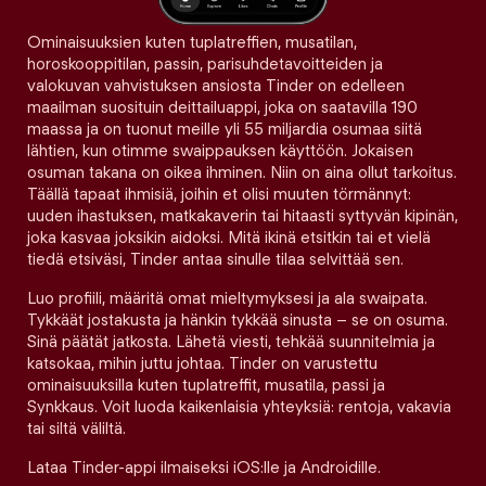
Ominaisuuksien kuten tuplatreffien, musatilan,
horoskooppitilan, passin, parisuhdetavoitteiden ja
valokuvan vahvistuksen ansiosta Tinder on edelleen
maailman suosituin deittailuappi, joka on saatavilla 190
maassa ja on tuonut meille yli 55 miljardia osumaa siitä
lähtien, kun otimme swaippauksen käyttöön. Jokaisen
osuman takana on oikea ihminen. Niin on aina ollut tarkoitus.
Täällä tapaat ihmisiä, joihin et olisi muuten törmännyt:
uuden ihastuksen, matkakaverin tai hitaasti syttyvän kipinän,
joka kasvaa joksikin aidoksi. Mitä ikinä etsitkin tai et vielä
tiedä etsiväsi, Tinder antaa sinulle tilaa selvittää sen.
Luo profiili, määritä omat mieltymyksesi ja ala swaipata.
Tykkäät jostakusta ja hänkin tykkää sinusta – se on osuma.
Sinä päätät jatkosta. Lähetä viesti, tehkää suunnitelmia ja
katsokaa, mihin juttu johtaa. Tinder on varustettu
ominaisuuksilla kuten tuplatreffit, musatila, passi ja
Synkkaus. Voit luoda kaikenlaisia yhteyksiä: rentoja, vakavia
tai siltä väliltä.
Lataa Tinder-appi ilmaiseksi iOS:lle ja Androidille.