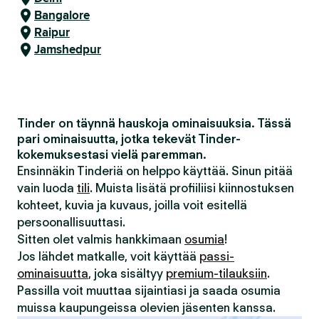
Bangalore
Raipur
Jamshedpur
Tinder on täynnä hauskoja ominaisuuksia. Tässä
pari ominaisuutta, jotka tekevät Tinder-
kokemuksestasi vielä paremman.
Ensinnäkin Tinderiä on helppo käyttää. Sinun pitää
vain luoda
tili
. Muista lisätä profiiliisi kiinnostuksen
kohteet, kuvia ja kuvaus, joilla voit esitellä
persoonallisuuttasi.
Sitten olet valmis hankkimaan
osumia
!
Jos lähdet matkalle, voit käyttää
passi-
ominaisuutta
, joka sisältyy
premium-tilauksiin
.
Passilla voit muuttaa sijaintiasi ja saada osumia
muissa kaupungeissa olevien jäsenten kanssa.