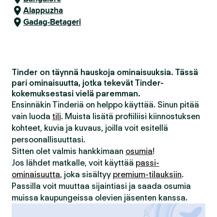
Alappuzha
Gadag-Betageri
Tinder on täynnä hauskoja ominaisuuksia. Tässä
pari ominaisuutta, jotka tekevät Tinder-
kokemuksestasi vielä paremman.
Ensinnäkin Tinderiä on helppo käyttää. Sinun pitää
vain luoda
tili
. Muista lisätä profiiliisi kiinnostuksen
kohteet, kuvia ja kuvaus, joilla voit esitellä
persoonallisuuttasi.
Sitten olet valmis hankkimaan
osumia
!
Jos lähdet matkalle, voit käyttää
passi-
ominaisuutta
, joka sisältyy
premium-tilauksiin
.
Passilla voit muuttaa sijaintiasi ja saada osumia
muissa kaupungeissa olevien jäsenten kanssa.