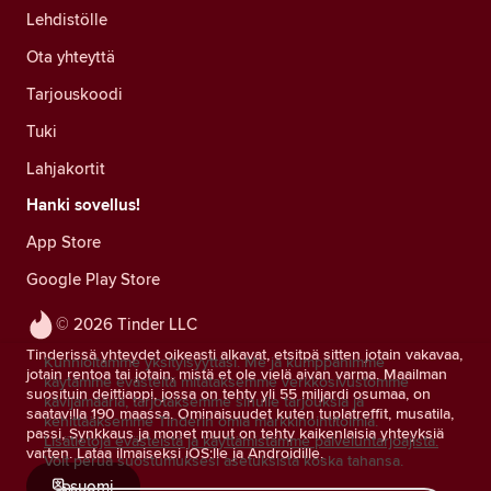
Lehdistölle
Ota yhteyttä
Tarjouskoodi
Tuki
Lahjakortit
Hanki sovellus!
App Store
Google Play Store
© 2026 Tinder LLC
Tinderissä yhteydet oikeasti alkavat, etsitpä sitten jotain vakavaa,
Kunnioitamme yksityisyyttäsi. Me ja kumppanimme
jotain rentoa tai jotain, mistä et ole vielä aivan varma. Maailman
käytämme evästeitä mitataksemme verkkosivustomme
suosituin deittiappi, jossa on tehty yli 55 miljardi osumaa, on
kävijämääriä, tarjotaksemme sinulle tarjouksia ja
saatavilla 190 maassa. Ominaisuudet kuten tuplatreffit, musatila,
kehittääksemme Tinderin omia markkinointitoimia.
passi, Synkkaus ja monet muut on tehty kaikenlaisia yhteyksiä
Lisätietoja evästeistä ja käyttämistämme palveluntarjoajista.
varten. Lataa ilmaiseksi iOS:lle ja Androidille.
Voit perua suostumuksesi asetuksista koska tahansa.
suomi