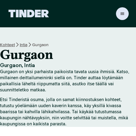
T
i
n
d
e
Kohteet
Intia
Gurgaon
r
Gurgaon
i
n
a
Gurgaon, Intia
l
Gurgaon on yksi parhaista paikoista tavata uusia ihmisiä. Katso,
o
millainen deittailumeininki siellä on. Tinder auttaa löytämään
i
paikallisia läheltä riippumatta siitä, asutko itse täällä vai
suunnitteletko matkaa.
t
u
Etsi Tinderistä osuma, jolla on samat kiinnostuksen kohteet,
s
tutustu yöelämään uuden kaverin kanssa, käy yksillä kivassa
s
baarissa tai kahvilla lähikahvilassa. Tai käykää tutustumassa
i
kaupungin nähtävyyksiin, niin voitte selvittää tai muistella, mikä
v
kaupungissa on kaikista parasta.
u