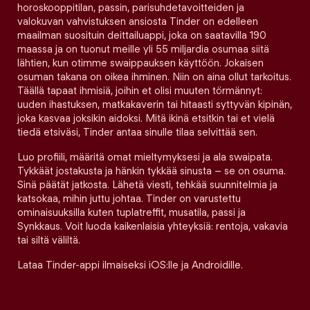
horoskooppitilan, passin, parisuhdetavoitteiden ja
valokuvan vahvistuksen ansiosta Tinder on edelleen
maailman suosituin deittailuappi, joka on saatavilla 190
maassa ja on tuonut meille yli 55 miljardia osumaa siitä
lähtien, kun otimme swaippauksen käyttöön. Jokaisen
osuman takana on oikea ihminen. Niin on aina ollut tarkoitus.
Täällä tapaat ihmisiä, joihin et olisi muuten törmännyt:
uuden ihastuksen, matkakaverin tai hitaasti syttyvän kipinän,
joka kasvaa joksikin aidoksi. Mitä ikinä etsitkin tai et vielä
tiedä etsiväsi, Tinder antaa sinulle tilaa selvittää sen.
Luo profiili, määritä omat mieltymyksesi ja ala swaipata.
Tykkäät jostakusta ja hänkin tykkää sinusta – se on osuma.
Sinä päätät jatkosta. Lähetä viesti, tehkää suunnitelmia ja
katsokaa, mihin juttu johtaa. Tinder on varustettu
ominaisuuksilla kuten tuplatreffit, musatila, passi ja
Synkkaus. Voit luoda kaikenlaisia yhteyksiä: rentoja, vakavia
tai siltä väliltä.
Lataa Tinder-appi ilmaiseksi iOS:lle ja Androidille.