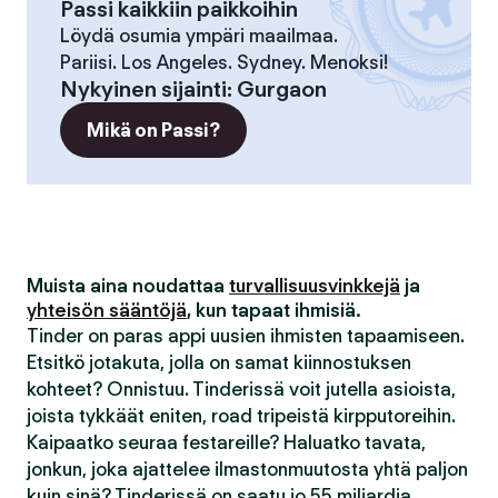
Passi kaikkiin paikkoihin
Löydä osumia ympäri maailmaa.
Pariisi. Los Angeles. Sydney. Menoksi!
Nykyinen sijainti
:
Gurgaon
Mikä on Passi?
Muista aina noudattaa
turvallisuusvinkkejä
ja
yhteisön sääntöjä
, kun tapaat ihmisiä.
Tinder on paras appi uusien ihmisten tapaamiseen.
Etsitkö jotakuta, jolla on samat kiinnostuksen
kohteet? Onnistuu. Tinderissä voit jutella asioista,
joista tykkäät eniten, road tripeistä kirpputoreihin.
Kaipaatko seuraa festareille? Haluatko tavata,
jonkun, joka ajattelee ilmastonmuutosta yhtä paljon
kuin sinä? Tinderissä on saatu jo 55 miljardia