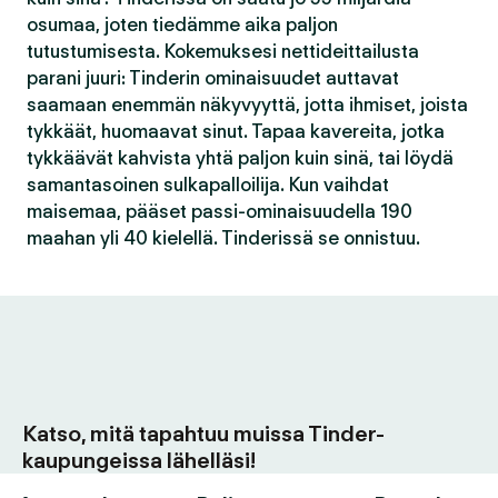
osumaa, joten tiedämme aika paljon
tutustumisesta. Kokemuksesi nettideittailusta
parani juuri: Tinderin ominaisuudet auttavat
saamaan enemmän näkyvyyttä, jotta ihmiset, joista
tykkäät, huomaavat sinut. Tapaa kavereita, jotka
tykkäävät kahvista yhtä paljon kuin sinä, tai löydä
samantasoinen sulkapalloilija. Kun vaihdat
maisemaa, pääset passi-ominaisuudella 190
maahan yli 40 kielellä. Tinderissä se onnistuu.
Katso, mitä tapahtuu muissa Tinder-
kaupungeissa lähelläsi!