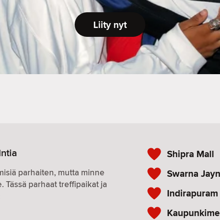
Liity nyt
Intia
Shipra Mall
hmisiä parhaiten, mutta minne
Swarna Jayn
 Tässä parhaat treffipaikat ja
Indirapuram
:
Kaupunkime