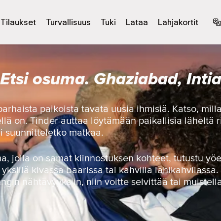
Tilaukset
Turvallisuus
Tuki
Lataa
Lahjakortit
Etsi osuma. Ghaziabad, Inti
arhaista paikoista tavata uusia ihmisiä. Katso, mill
ellä on. Tinder auttaa löytämään paikallisia läheltä r
ai suunnitteletko matkaa.
ma, jolla on samat kiinnostuksen kohteet, tutustu 
yksillä kivassa baarissa tai kahvilla lähikahvilassa.
gin nähtävyyksiin, niin voitte selvittää tai muistel