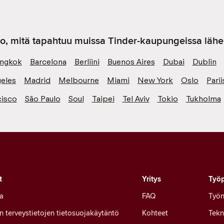
o, mitä tapahtuu muissa Tinder-kaupungeissa lähel
ngkok
Barcelona
Berliini
Buenos Aires
Dubai
Dublin
eles
Madrid
Melbourne
Miami
New York
Oslo
Parii
cisco
São Paulo
Soul
Taipei
Tel Aviv
Tokio
Tukholma
t
Yritys
Työp
a
FAQ
Työn
en terveystietojen tietosuojakäytäntö
Kohteet
Tekn