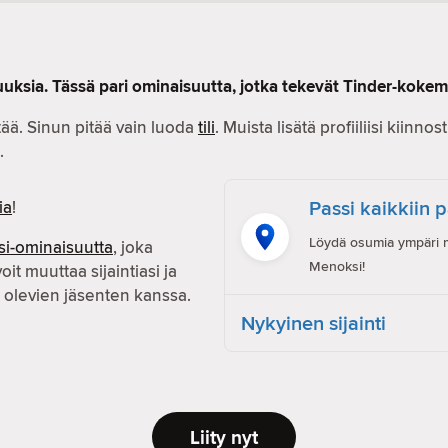
uksia. Tässä pari ominaisuutta, jotka tekevät Tinder-koke
ää. Sinun pitää vain luoda
tili
. Muista lisätä profiiliisi kiinn
.
Passi kaikkiin 
ia
!
Löydä osumia ympäri ma
si-ominaisuutta
, joka
Menoksi!
voit muuttaa sijaintiasi ja
olevien jäsenten kanssa.
Nykyinen sijainti
Liity nyt