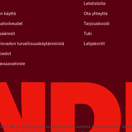
Lehdistölle
n käyttö
Ota yhteyttä
alioikeudet
Tarjouskoodi
 säännöt
Tuki
loradon turvallisuuskäytännöistä
Lahjakortit
tiedot
avuusseloste
yttäsi. Me ja kumppanimme käytämme evästeitä mitataksemme ver