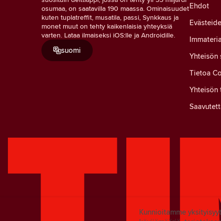
Ehdot
osumaa, on saatavilla 190 maassa. Ominaisuudet
kuten tuplatreffit, musatila, passi, Synkkaus ja
Evästeide
monet muut on tehty kaikenlaisia yhteyksiä
varten. Lataa ilmaiseksi iOS:lle ja Androidille.
Immateria
suomi
Yhteisön
Tietoa Co
Yhteisön 
Saavutett
Kunnioitamme yksityisy