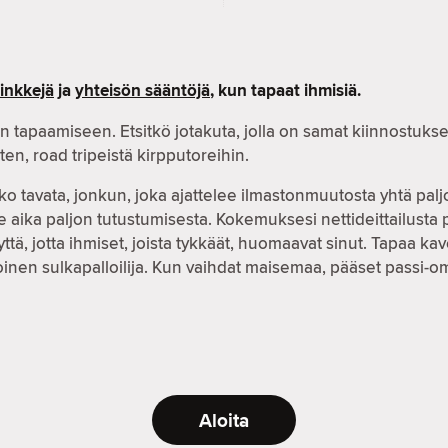
vinkkejä
ja
yhteisön sääntöjä
, kun tapaat ihmisiä.
n tapaamiseen. Etsitkö jotakuta, jolla on samat kiinnostuks
niten, road tripeistä kirpputoreihin.
ko tavata, jonkun, joka ajattelee ilmastonmuutosta yhtä palj
 aika paljon tutustumisesta. Kokemuksesi nettideittailusta 
 jotta ihmiset, joista tykkäät, huomaavat sinut. Tapaa kave
soinen sulkapalloilija. Kun vaihdat maisemaa, pääset passi-
Aloita