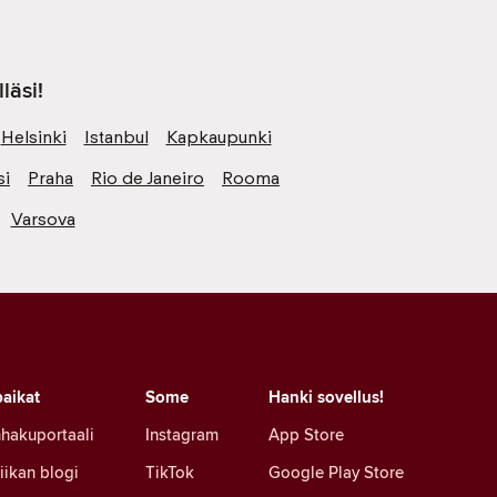
läsi!
Helsinki
Istanbul
Kapkaupunki
si
Praha
Rio de Janeiro
Rooma
Varsova
aikat
Some
Hanki sovellus!
hakuportaali
Instagram
App Store
iikan blogi
TikTok
Google Play Store