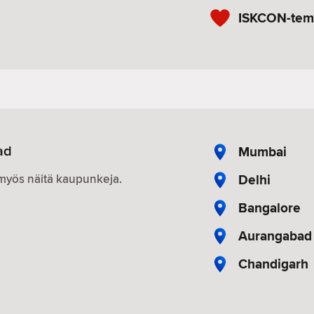
ISKCON-tem
ad
Mumbai
Delhi
n myös näitä kaupunkeja.
Bangalore
Aurangabad
Chandigarh