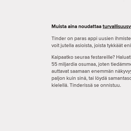
Muista aina noudattaa
turvallisuus
Tinder on paras appi uusien ihmiste
voit jutella asioista, joista tykkäät e
Kaipaatko seuraa festareille? Haluat
55 miljardia osumaa, joten tiedämme
auttavat saamaan enemmän näkyvyyttä,
paljon kuin sinä, tai löydä samanta
kielellä. Tinderissä se onnistuu.