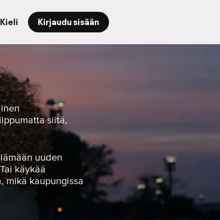
Kieli
Kirjaudu sisään
a
ainen
iippumatta siitä,
yöelämään uuden
 Tai käykää
la, mikä kaupungissa