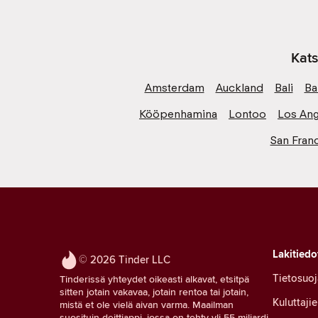
Kats
Amsterdam
Auckland
Bali
Ba
Kööpenhamina
Lontoo
Los Ang
San Fran
Lakitiedo
© 2026 Tinder LLC
Tietosuoj
Tinderissä yhteydet oikeasti alkavat, etsitpä
sitten jotain vakavaa, jotain rentoa tai jotain,
Kuluttaji
mistä et ole vielä aivan varma. Maailman
suosituin deittiappi, jossa on tehty yli 55 miljardi