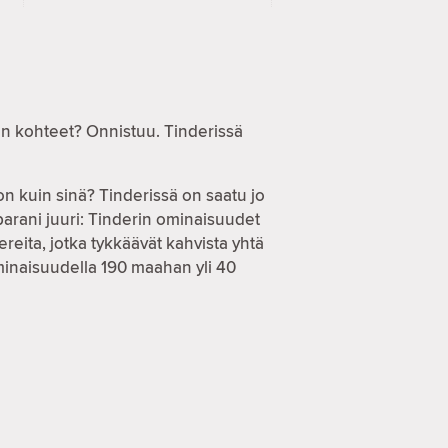
en kohteet? Onnistuu. Tinderissä
on kuin sinä? Tinderissä on saatu jo
parani juuri: Tinderin ominaisuudet
reita, jotka tykkäävät kahvista yhtä
ominaisuudella 190 maahan yli 40