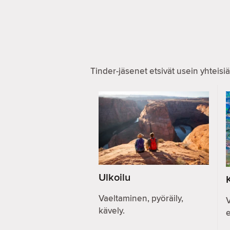
Tinder-jäsenet etsivät usein yhteisiä
Ulkoilu
Vaeltaminen, pyöräily,
V
kävely.
e