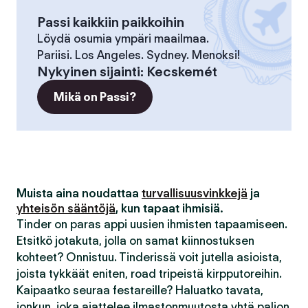
Passi kaikkiin paikkoihin
Löydä osumia ympäri maailmaa.
Pariisi. Los Angeles. Sydney. Menoksi!
Nykyinen sijainti
:
Kecskemét
Mikä on Passi?
Muista aina noudattaa
turvallisuusvinkkejä
ja
yhteisön sääntöjä
, kun tapaat ihmisiä.
Tinder on paras appi uusien ihmisten tapaamiseen.
Etsitkö jotakuta, jolla on samat kiinnostuksen
kohteet? Onnistuu. Tinderissä voit jutella asioista,
joista tykkäät eniten, road tripeistä kirpputoreihin.
Kaipaatko seuraa festareille? Haluatko tavata,
jonkun, joka ajattelee ilmastonmuutosta yhtä paljon