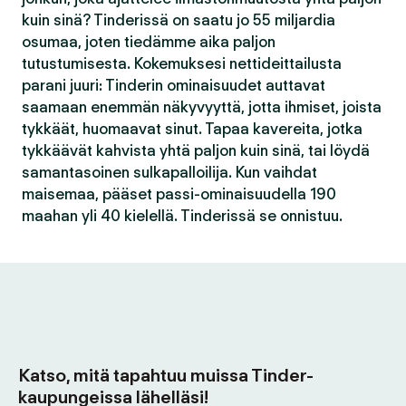
kuin sinä? Tinderissä on saatu jo 55 miljardia
osumaa, joten tiedämme aika paljon
tutustumisesta. Kokemuksesi nettideittailusta
parani juuri: Tinderin ominaisuudet auttavat
saamaan enemmän näkyvyyttä, jotta ihmiset, joista
tykkäät, huomaavat sinut. Tapaa kavereita, jotka
tykkäävät kahvista yhtä paljon kuin sinä, tai löydä
samantasoinen sulkapalloilija. Kun vaihdat
maisemaa, pääset passi-ominaisuudella 190
maahan yli 40 kielellä. Tinderissä se onnistuu.
Katso, mitä tapahtuu muissa Tinder-
kaupungeissa lähelläsi!