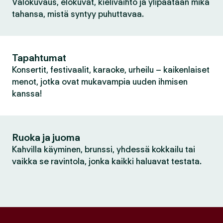
Valokuvaus, elokuvat, kielivaihto ja ylipäätään mikä
tahansa, mistä syntyy puhuttavaa.
Tapahtumat
Konsertit, festivaalit, karaoke, urheilu – kaikenlaiset
menot, jotka ovat mukavampia uuden ihmisen
kanssa!
Ruoka ja juoma
Kahvilla käyminen, brunssi, yhdessä kokkailu tai
vaikka se ravintola, jonka kaikki haluavat testata.