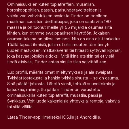
Ominaisuuksien kuten tuplatreffien, musatilan,
horoskooppitilan, passin, parisuhdetavoitteiden ja
valokuvan vahvistuksen ansiosta Tinder on edelleen
maailman suosituin deittailuappi, joka on saatavilla 190
maassa ja on tuonut meille yli 55 miljardia osumaa siitä
lähtien, kun otimme swaippauksen käyttöön. Jokaisen
osuman takana on oikea ihminen. Niin on aina ollut tarkoitus.
Täällä tapaat ihmisiä, joihin et olisi muuten törmännyt:
uuden ihastuksen, matkakaverin tai hitaasti syttyvän kipinän,
joka kasvaa joksikin aidoksi. Mitä ikinä etsitkin tai et vielä
tiedä etsiväsi, Tinder antaa sinulle tilaa selvittää sen.
Luo profiili, määritä omat mieltymyksesi ja ala swaipata.
Tykkäät jostakusta ja hänkin tykkää sinusta – se on osuma.
Sinä päätät jatkosta. Lähetä viesti, tehkää suunnitelmia ja
katsokaa, mihin juttu johtaa. Tinder on varustettu
ominaisuuksilla kuten tuplatreffit, musatila, passi ja
Synkkaus. Voit luoda kaikenlaisia yhteyksiä: rentoja, vakavia
tai siltä väliltä.
Lataa Tinder-appi ilmaiseksi iOS:lle ja Androidille.