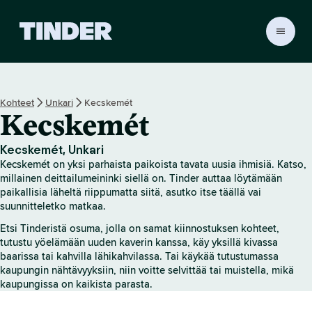
T
i
n
d
e
Kohteet
Unkari
Kecskemét
r
Kecskemét
i
n
a
Kecskemét, Unkari
l
Kecskemét on yksi parhaista paikoista tavata uusia ihmisiä. Katso,
o
millainen deittailumeininki siellä on. Tinder auttaa löytämään
i
paikallisia läheltä riippumatta siitä, asutko itse täällä vai
suunnitteletko matkaa.
t
u
Etsi Tinderistä osuma, jolla on samat kiinnostuksen kohteet,
s
tutustu yöelämään uuden kaverin kanssa, käy yksillä kivassa
s
baarissa tai kahvilla lähikahvilassa. Tai käykää tutustumassa
i
kaupungin nähtävyyksiin, niin voitte selvittää tai muistella, mikä
v
kaupungissa on kaikista parasta.
u