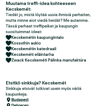
Muutama treffi-idea kohteeseen
Kecskemét:
Tiedät jo, mistä löytää uusia ihmisiä parhaiten,
mutta minne aiot viedä heidät? Me autamme.
Tässä parhaat treffipaikat ja kaupungin
suosituimmat ideat:
Kecskemétin kaupungintalo
Kossuthin aukio
Kecskemétin katedraali
Kecskeméti eläintarha
Zwack Kecskeméti Pálinka manufaktúra
Etsitkö sinkkuja? Kecskemét
Sinkkuja etsivät tutkivat usein myös näitä
kaupunkeja.
Budapest
Debrecen