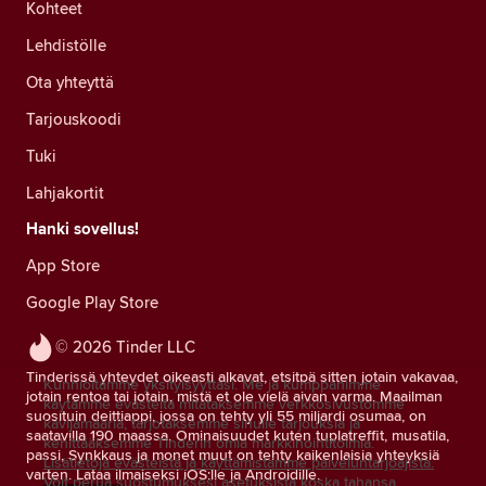
Kohteet
Lehdistölle
Ota yhteyttä
Tarjouskoodi
Tuki
Lahjakortit
Hanki sovellus!
App Store
Google Play Store
© 2026 Tinder LLC
Tinderissä yhteydet oikeasti alkavat, etsitpä sitten jotain vakavaa,
Kunnioitamme yksityisyyttäsi. Me ja kumppanimme
jotain rentoa tai jotain, mistä et ole vielä aivan varma. Maailman
käytämme evästeitä mitataksemme verkkosivustomme
suosituin deittiappi, jossa on tehty yli 55 miljardi osumaa, on
kävijämääriä, tarjotaksemme sinulle tarjouksia ja
saatavilla 190 maassa. Ominaisuudet kuten tuplatreffit, musatila,
kehittääksemme Tinderin omia markkinointitoimia.
passi, Synkkaus ja monet muut on tehty kaikenlaisia yhteyksiä
Lisätietoja evästeistä ja käyttämistämme palveluntarjoajista.
varten. Lataa ilmaiseksi iOS:lle ja Androidille.
Voit perua suostumuksesi asetuksista koska tahansa.