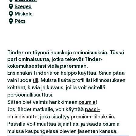
Szeged
Miskolc
Pécs
Tinder on täynnä hauskoja ominaisuuksia. Tässä
pari ominaisuutta, jotka tekevät Tinder-
kokemuksestasi vielä paremman.
Ensinnäkin Tinderiä on helppo käyttää. Sinun pitää
vain luoda
tili
. Muista lisätä profiiliisi kiinnostuksen
kohteet, kuvia ja kuvaus, joilla voit esitellä
persoonallisuuttasi.
Sitten olet valmis hankkimaan
osumia
!
Jos lähdet matkalle, voit käyttää
passi-
ominaisuutta
, joka sisältyy
premium-tilauksiin
.
Passilla voit muuttaa sijaintiasi ja saada osumia
muissa kaupungeissa olevien jäsenten kanssa.